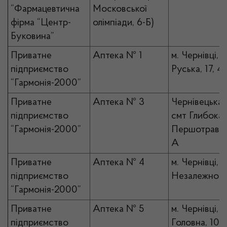
“Фармацевтична
Московської
фірма “Центр-
олімпіади, 6-Б)
Буковина”
Приватне
Аптека № 1
м. Чернівці, в
підприємство
Руська, 17, 4
“Гармонія-2000”
Приватне
Аптека № 3
Чернівецька 
підприємство
смт Глибока, 
“Гармонія-2000”
Першотравне
А
Приватне
Аптека № 4
м. Чернівці, п
підприємство
Незалежності
“Гармонія-2000”
Приватне
Аптека № 5
м. Чернівці, в
підприємство
Головна, 103