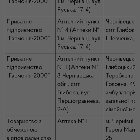
“Гармонія-2000”
1 м. Чернівці, вул.
Руська, 17, 4)
Приватне
Аптечний пункт
Чернівецька 
підприємство
№ 4 (Аптеки №
смт Глибока, 
“Гармонія-2000”
1 м. Чернівці, вул.
Шевченка, 1
Руська, 17, 4)
Приватне
Аптечний пункт
Чернівецька 
підприємство
№ 1 (Аптеки №
Глибоцький р-
“Гармонія-2000”
3 Чернівецька
Тереблече, в
обл., смт
Головна, 49,
Глибока, вул.
амбулаторія
Першотравнева,
загальної пр
2-А)
сімейної ме
Товариство з
Аптека № 1
м. Чернівці, в
обмеженою
Героїв Майд
відповідальністю
25