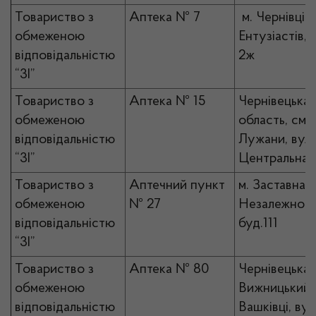
Товариство з
Аптека № 7
м. Чернівці, 
обмеженою
Ентузіастів, 
відповідальністю
2ж
“3І”
Товариство з
Аптека № 15
Чернівецька
обмеженою
область, смт
відповідальністю
Лужани, вул.
“3І”
Центральна, 
Товариство з
Аптечний пункт
м. Заставна, 
обмеженою
№ 27
Незалежност
відповідальністю
буд.111
“3І”
Товариство з
Аптека № 80
Чернівецька 
обмеженою
Вижницький р
відповідальністю
Вашківці, вул