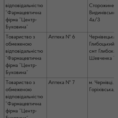
відповідальністю
Сторожинець,
“Фармацевтична
Видинівсько
фірма “Центр-
4а/3
Буковина”
Товариство з
Аптека № 6
Чернівецька 
обмеженою
Глибоцький р
відповідальністю
смт Глибока, 
“Фармацевтична
Шевченка Т.,
фірма “Центр-
Буковина”
Товариство з
Аптека № 7
м. Чернівці, в
обмеженою
Горіхівська, 
відповідальністю
“Фармацевтична
фірма “Центр-