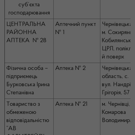
суб’єкта
господарювання
ЦЕНТРАЛЬНА
Аптечний пункт
Чернівецька 
РАЙОННА
№ 1
м. Сокиряни,
АПТЕКА № 28
Кобилянської
ЦРЛ, полікліні
й поверх
Фізична особа –
Аптека № 2
Чернівецька
підприємець
область, с. М
Бурковська Ірина
вул. Нандріш
Степанівна
Грігорія, 57
Товариство з
Аптека № 21
м. Чернівці, в
обмеженою
Комарова
відповідальністю
Володимира,
“АВ