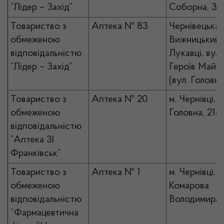
“Лідер – Захід”
Соборна, 3/
Товариство з
Аптека № 83
Чернівецька 
обмеженою
Вижницький р
відповідальністю
Лукавці, вул.
“Лідер – Захід”
Героїв Майд
(вул. Головна
Товариство з
Аптека № 20
м. Чернівці, в
обмеженою
Головна, 218
відповідальністю
“Аптека 3І
Франківськ”
Товариство з
Аптека № 1
м. Чернівці, в
обмеженою
Комарова
відповідальністю
Володимира,
“Фармацевтична