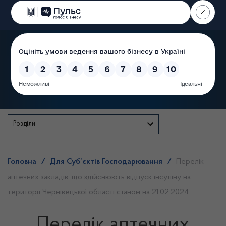
Пошук
Державна служба
Розділи
Головна
/
Для Суб’єктів Господарювання
/
Перелік
аптечних закладів, що здійснюють відпуск інсуліну на
території Чернівецької області станом на 21.02.2024
Перелік аптечних