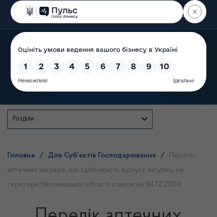
Пошук
Державна служба
Розділи
Головна
/
Для Суб’єктів Господарювання
/
Перелік
аптечних закладів, що здійснюють відпуск інсуліну на
території Чернівецької області станом на 04.12.2024
Перелік аптечних