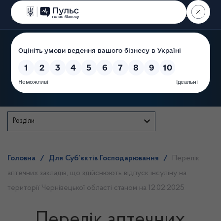
Пошук
Державна служба
Розділи
Головна
/
Для Суб’єктів Господарювання
/
Перелік
аптечних закладів, що здійснюють відпуск інсуліну на
території Чернівецької області станом на 12.02.2025
Перелік аптечних