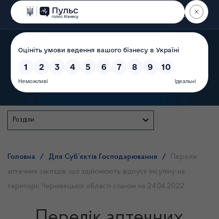
Пошук
Державна служба
Розділи
Головна
/
Для Суб’єктів Господарювання
/
Перелік
аптечних закладів, що здійснюють відпуск інсуліну на
території Чернівецької області станом на 24.04.2022
Перелік аптечних