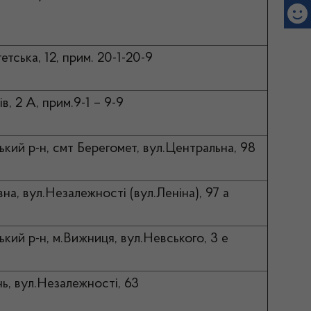
тетська, 12, прим. 20-1-20-9
ів, 2 А, прим.9-1 – 9-9
ький р-н, смт Берегомет, вул.Центральна, 98
вна, вул.Незалежності (вул.Леніна), 97 а
ький р-н, м.Вижниця, вул.Невського, 3 е
нь, вул.Незалежності, 63