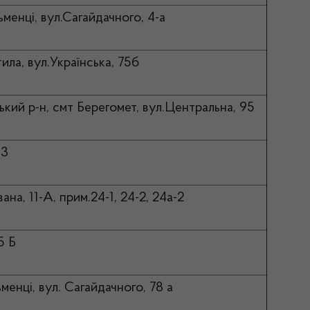
ьменці, вул.Сагайдачного, 4-а
ила, вул.Українська, 75б
ький р-н, смт Берегомет, вул.Центральна, 95
33
вана, 11-А, прим.24-1, 24-2, 24а-2
5 Б
менці, вул. Сагайдачного, 78 а