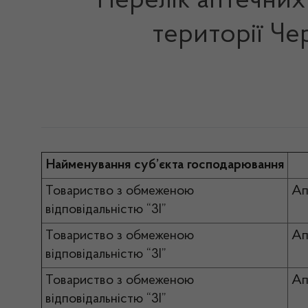
Перелік аптечних 
території Че
Найменування суб’єкта господарювання
Товариство з обмеженою
Ап
відповідальністю “3І”
Товариство з обмеженою
Ап
відповідальністю “3І”
Товариство з обмеженою
Ап
відповідальністю “3І”