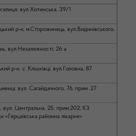
оселиця, вул.Хотинська, 39/1
цький р-н, м.Сторожинець, вул.Видинівського,
ань, вул.Незалежності, 26 а
ий р-н, с. Клішківці, вул.Головна, 87
ьменці, вул. Сагайдачного, 76, прим. 27
а, вул. Центральна, 25, прим.202, КЗ
ди «Герцаївська районна лікарня»