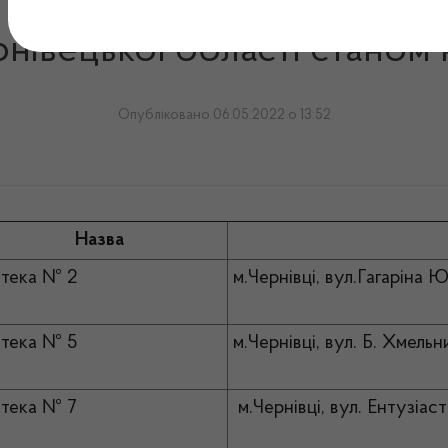
закладів, що здійснюють в
рнівецької області станом 
Опубліковано 06.05.2022 о 13:52
Назва
тека № 2
м.Чернівці, вул.Гагаріна Ю
тека № 5
м.Чернівці, вул. Б. Хмельн
тека № 7
м.Чернівці, вул. Ентузіаст