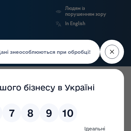
Людям із
порушенням зору
In English
Пошук
рес-центр
Контакти
Антикорупційний
ьких
Ринковий
Державні
портал
а
нагляд
реєстри
Держлікслужби
Чернівецької області станом на 06.05.2022