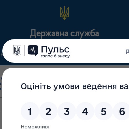
Державна служба
Нормативні документи
Для громадськості
П
Ліцензування
здрібна торгівля
Державний
виробництва лікарс
засобами, імпорт
нагляд
засобів, крові т
асобів (крім АФІ)
(контроль)
сертифікація
 аптечних закладів, що здійснюють відпуск інсуліну на території 