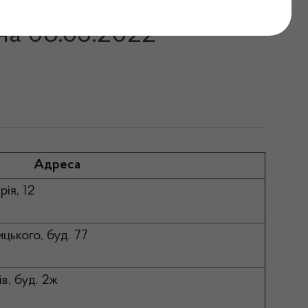
ідпуск інсуліну на
на 06.05.2022
Адреса
рія, 12
ицького, буд. 77
ів, буд. 2ж