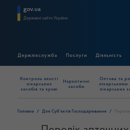
gov.ua
Державні сайти України
Держлікслужба
Послуги
Діяльність
Контроль якості
Оптова та ро
Наркотичні
лікарських
лікарськими 
засоби
засобів та крові
лікарських з
Головна
/
Для Суб’єктів Господарювання
/
Перелік