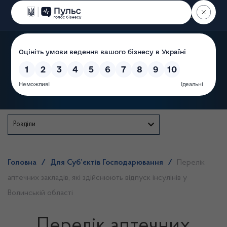
Пошук
Державна служба
Розділи
Головна
/
Для Суб’єктів Господарювання
/
Перелік
аптечних закладів, які здійснюють відпуск інсулінів у
Волинській області
Перелік аптечних