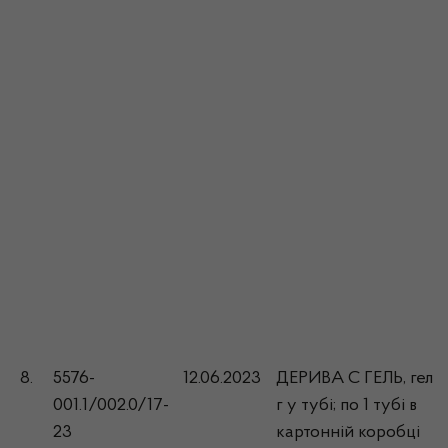
8.
5576-
12.06.2023
ДЕРИВА С ГЕЛЬ, гель 
001.1/002.0/17-
г у тубі; по 1 тубі в
23
картонній коробці