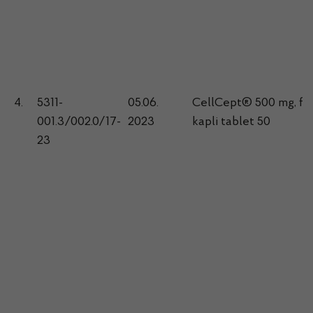
4.
5311-
05.06.
CellCept® 500 mg, fil
001.3/002.0/17-
2023
kapli tablet 50
23