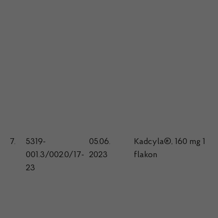
7.
5319-
05.06.
Kadcyla®, 160 mg 1
001.3/002.0/17-
2023
flakon
23