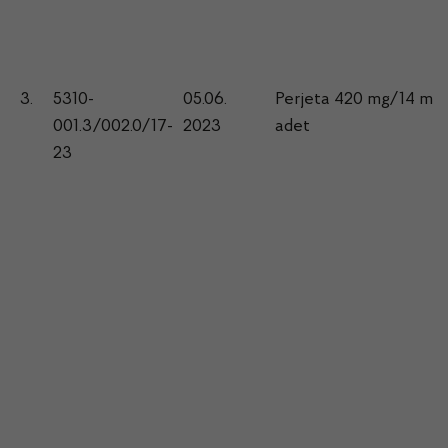
3.
5310-
05.06.
Perjeta 420 mg/14 ml, 
001.3/002.0/17-
2023
adet
23