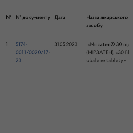
№
№ доку-менту
Дата
Назва лікарського
засобу
1.
5174-
31.05.2023
«Mirzaten® 30 mg»
001.1/002.0/17-
(МІРЗАТЕН), «30 fi
23
obalene tablety»