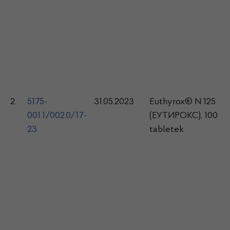
2.
5175-
31.05.2023
Euthyrox® N 125
001.1/002.0/17-
(ЕУТИРОКС), 100
23
tabletek