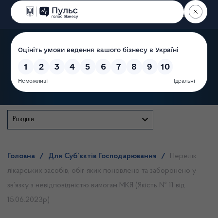
Пошук
Державна служба
Розділи
Головна
/
Для Суб’єктів Господарювання
/
Перелік
лікарських засобів, обіг яких поновлено та заборонено у
зв’язку з невідповідністю вимогам МКЯ (Якість № 11 від
15.06.2023р)