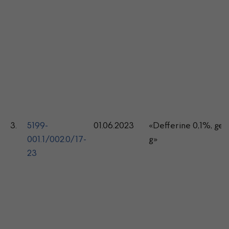
3.
5199-
01.06.2023
«Defferine 0,1%, gel
001.1/002.0/17-
g»
23