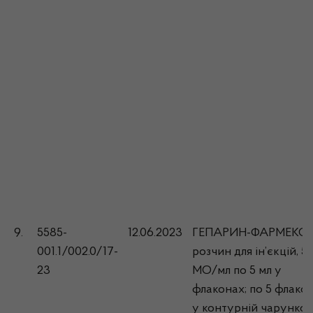
9.
5585-
12.06.2023
ГЕПАРИН-ФАРМЕКС,
001.1/002.0/17-
розчин для ін’єкцій, 5
23
МО/мл по 5 мл у
флаконах; по 5 флакон
у контурній чарунков