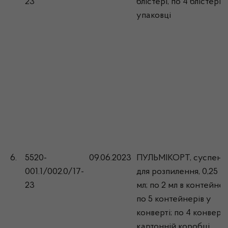
23
блістері, по 4 блістери 
упаковці
6.
5520-
09.06.2023
ПУЛЬМІКОРТ, суспензі
001.1/002.0/17-
для розпилення, 0,25 м
23
мл; по 2 мл в контейнер
по 5 контейнерів у
конверті; по 4 конверт
картонній коробці