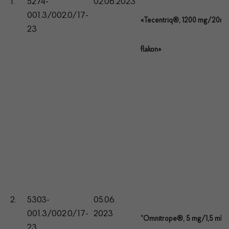
1.
5274-
02.06.2023
001.3/002.0/17-
«Tecentriq®, 1200 mg/20ml 
23
flakon»
2.
5303-
05.06.
001.3/002.0/17-
2023
“Omnitrope®, 5 mg/1,5 ml”
23