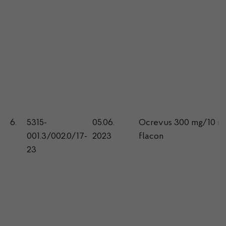
6.
5315-
05.06.
Ocrevus 300 mg/10 ml,
001.3/002.0/17-
2023
flacon
23