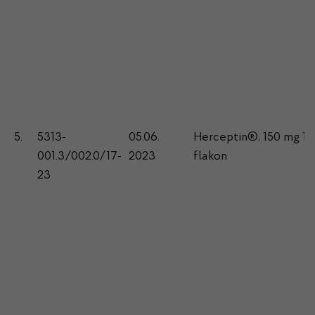
5.
5313-
05.06.
Herceptin®, 150 mg 1
001.3/002.0/17-
2023
flakon
23