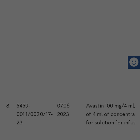
8.
5459-
07.06.
Avastin 100 mg/4 ml, 1v
001.1/002.0/17-
2023
of 4 ml of concentrat
23
for solution for infusi