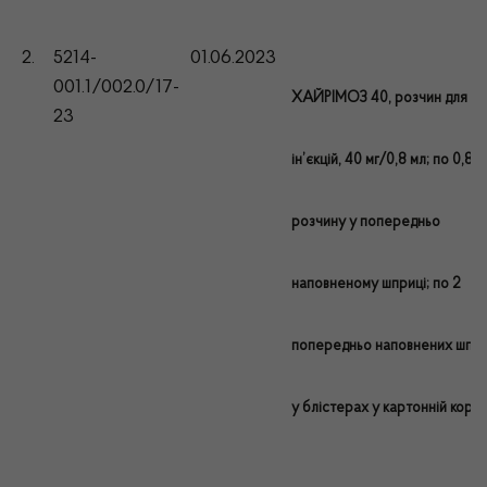
2.
5214-
01.06.2023
001.1/002.0/17-
ХАЙРІМОЗ 40, розчин для
23
ін’єкцій, 40 мг/0,8 мл; по 0,8 м
розчину у попередньо
наповненому шприці; по 2
попередньо наповнених шпр
у блістерах у картонній коро