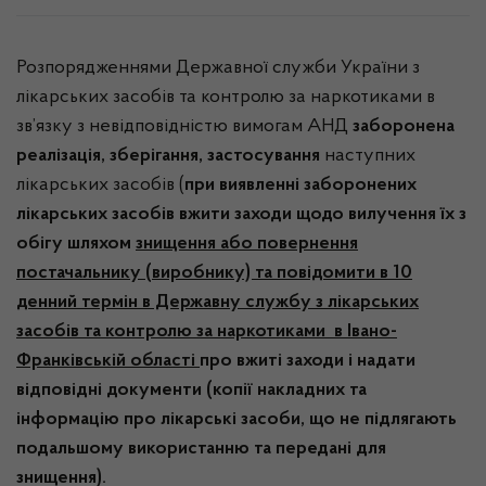
Розпорядженнями Державної служби України з
лікарських засобів та контролю за наркотиками в
зв’язку з невідповідністю вимогам АНД
заборонена
реалізація, зберігання, застосування
наступних
лікарських засобів (
при виявленні заборонених
лікарських засобів вжити заходи щодо вилучення їх з
обігу шляхом
знищення або повернення
постачальнику (виробнику) та повідомити в 10
денний термін в Державну службу з лікарських
засобів та контролю за наркотиками в Івано-
Франківській області
про вжиті заходи і надати
відповідні документи (копії накладних та
інформацію про лікарські засоби, що не підлягають
подальшому використанню та передані для
знищення).