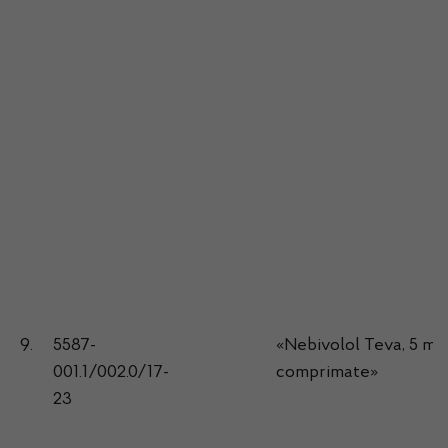
9.
5587-
«Nebivolol Teva, 5 mg
001.1/002.0/17-
comprimate»
23