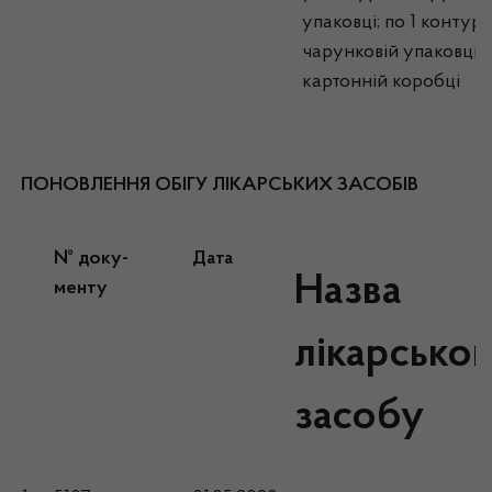
упаковці; по 1 контурн
чарунковій упаковці в
картонній коробці
ПОНОВЛЕННЯ ОБІГУ ЛІКАРСЬКИХ ЗАСОБІВ
№ доку-
Дата
Назва
менту
лікарськог
засобу