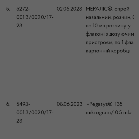
5.
5272-
02.06.2023
МЕРАЛІС®, спрей
001.3/002.0/17-
назальний, розчин, 0,1
23
по 10 мл розчину у
флаконі з дозуючим
пристроєм, по 1 флак
картонній коробці
6.
5493-
08.06.2023
«Pegasys®, 135
001.3/002.0/17-
mikrogram/ 0.5 ml»
23