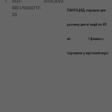
1.
5137-
31.05.2023
001.1/002.0/17-
ПАНОЦИД, порошок для
23
розчину для ін`єкцій по 40
мг; 1 флакон з
порошком у картонній коробц