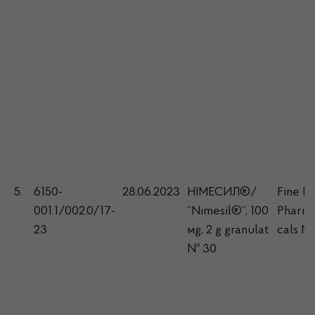
5.
6150-
28.06.2023
НІМЕСИЛ®/
Fine F
001.1/002.0/17-
“Nimesil®”, 100
Pharma
23
мg, 2 g granulat
cals N.
№ 30