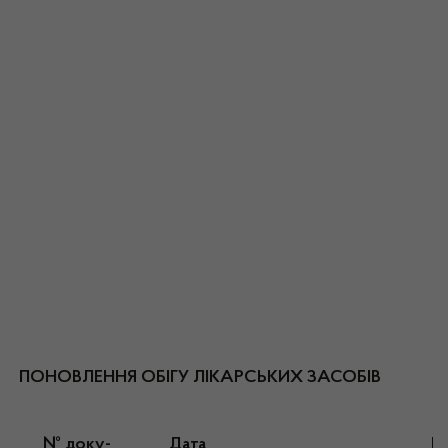
ПОНОВЛЕННЯ ОБІГУ ЛІКАРСЬКИХ ЗАСОБІВ
№ доку-
Дата
Н