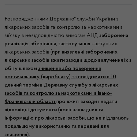
Розпорядженнями Державної служби України з
лікарських засобів та контролю за наркотиками в
зв’язку з невідповідністю вимогам АНД
заборонена
реалізація, зберігання, застосування
наступних
лікарських засобів (
при виявленні заборонених
лікарських засобів вжити заходи щодо вилучення їх з
обігу шляхом
знищення або повернення
постачальнику (виробнику) та повідомити в 10
денний термін в Державну службу з лікарських
засобів та контролю за наркотиками в Івано-
Франківській області
про вжиті заходи і надати
відповідні документи (копії накладних та
інформацію про лікарські засоби, що не підлягають
подальшому використанню та передані для
знищення).