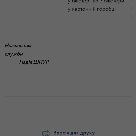
у блістері, по 3 блістери
Бо
у картонній коробці
М
Бо
Нначальник
служб
Надія ШПУР
Версія для друку