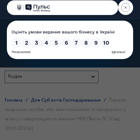
Пошук
Державна служба
Розділи
Головна
/
Для Суб’єктів Господарювання
/
Перелік
лікарських засобів, обіг яких поновлено та заборонено у
зв’язку з невідповідністю вимогам МКЯ (Якість № 12 від
30.06.2023р)