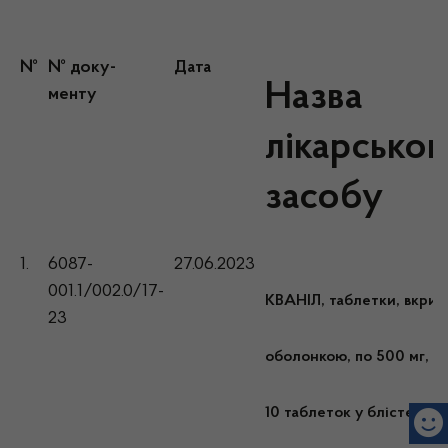
№
№ доку-
Дата
Назва
менту
лікарськог
засобу
1.
6087-
27.06.2023
001.1/002.0/17-
КВАНІЛ, таблетки, вкрит
23
оболонкою, по 500 мг, п
10 таблеток у блістері; по