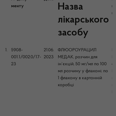
Назва
менту
в
кр
лікарського
засобу
1.
5908-
21.06.
ФЛЮОРОУРАЦИЛ
М
001.1/002.0/17-
2023
МЕДАК, розчин для
Г
23
ін`єкцій, 50 мг/мл по 100
ф
мл розчину у флаконі; по
Ш
1 флакону в картонній
п
коробці
м
Н