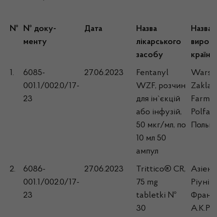
№
№ доку-
Дата
Назва
Назва
менту
лікарського
виробн
засобу
країна
1.
6085-
27.06.2023
Fentanyl
Warsz
001.1/002.0/17-
WZF, розчин
Zaklad
23
для ін`єкцій
Farma
або інфузій,
Polfa S
50 мкг/мл, по
Польщ
10 мл 50
ампул
2.
6086-
27.06.2023
Trittico® CR,
Азіенд
001.1/002.0/17-
75 mg
Ріуніт
23
tabletki №
Франч
30
А.К.Р.А