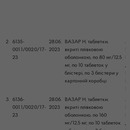
2.
6135-
28.06.
ВАЗАР Н, таблетки,
Ак
001.1/002.0/17-
2023
вкриті плівковою
Ма
23
оболонкою, по 80 мг/12,5
Б
мг, по 10 таблеток у
Д
блістері, по 3 блістери у
Бо
картонній коробці
М
Бо
3.
6136-
28.06.
ВАЗАР Н, таблетки,
Ак
001.1/002.0/17-
2023
вкриті плівковою
Ма
23
оболонкою, по 160
Б
мг/12,5 мг, по 10 таблеток
Д