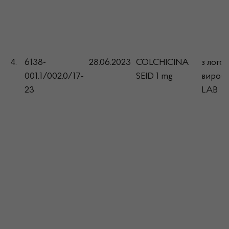
4.
6138-
28.06.2023
COLCHICINA
з лого
001.1/002.0/17-
SEID 1 mg
виробн
23
LAB