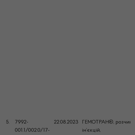
5.
7992-
22.08.2023
ГЕМОТРАН®, розчин 
001.1/002.0/17-
ін’єкцій,