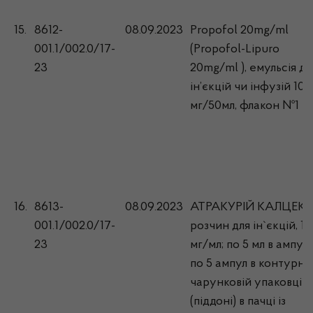
15.
8612-
08.09.2023
Propofol 20mg/ml
001.1/002.0/17-
(Propofol-Lipuro
23
20mg/ml ), емульсія дл
ін’єкцій чи інфузій 10
мг/50мл, флакон №1
16.
8613-
08.09.2023
АТРАКУРІЙ КАЛЦЕКС
001.1/002.0/17-
розчин для ін`єкцій, 10
23
мг/мл; по 5 мл в ампулі;
по 5 ампул в контурні
чарунковій упаковці
(піддоні) в пачці із