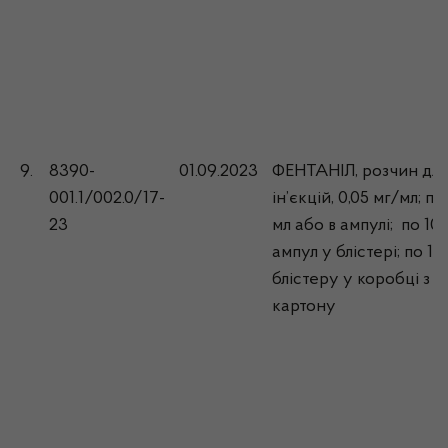
9.
8390-
01.09.2023
ФЕНТАНІЛ, розчин для
001.1/002.0/17-
ін’єкцій, 0,05 мг/мл; по
23
мл або в ампулі; по 10
ампул у блістері; по 1
блістеру у коробці з
картону