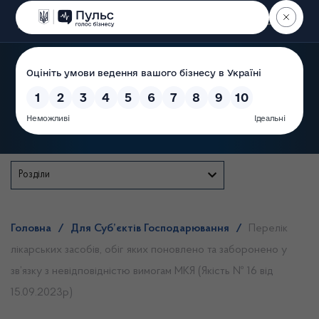
Пошук
Державна служба
Розділи
Головна
/
Для Суб’єктів Господарювання
/
Перелік
лікарських засобів, обіг яких поновлено та заборонено у
зв’язку з невідповідністю вимогам МКЯ (Якість № 16 від
15.09.2023р)