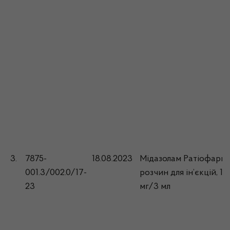
3.
7875-
18.08.2023
Мідазолам Ратіофарм,
001.3/002.0/17-
розчин для ін’єкцій, 15
23
мг/3 мл