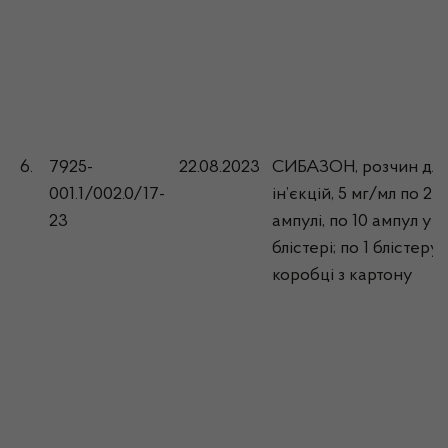
6.
7925-
22.08.2023
СИБАЗОН, розчин для
001.1/002.0/17-
ін’єкцій, 5 мг/мл по 2 м
23
ампулі, по 10 ампул у
блістері; по 1 блістеру 
коробці з картону