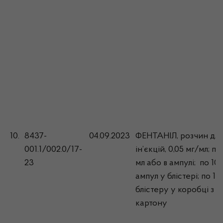
10.
8437-
04.09.2023
ФЕНТАНІЛ, розчин для
001.1/002.0/17-
ін’єкцій, 0,05 мг/мл; по
23
мл або в ампулі; по 10
ампул у блістері; по 1
блістеру у коробці з
картону