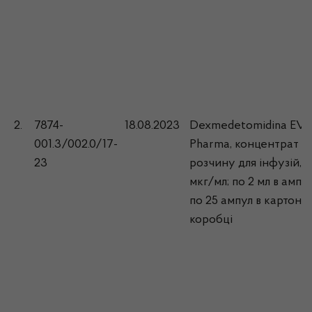
2.
7874-
18.08.2023
Dexmedetomidina EVE
001.3/002.0/17-
Pharma, концентрат д
23
розчину для інфузій, 1
мкг/мл; по 2 мл в ампул
по 25 ампул в картонн
коробці