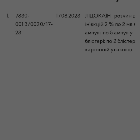
1.
7830-
17.08.2023
ЛІДОКАЇН, розчин дл
001.3/002.0/17-
ін’єкцій 2 % по 2 мл в
23
ампулі; по 5 ампул у
блістері; по 2 блістери
картонній упаковці