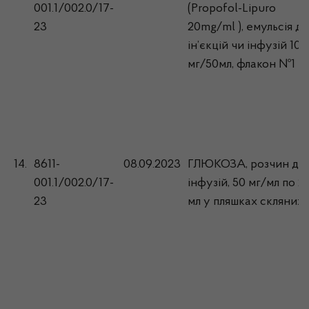
001.1/002.0/17-
(Propofol-Lipuro
23
20mg/ml ), емульсія дл
ін’єкцій чи інфузій 10
мг/50мл, флакон №1
14.
8611-
08.09.2023
ГЛЮКОЗА, розчин дл
001.1/002.0/17-
інфузій, 50 мг/мл по 2
23
мл у пляшках скляних