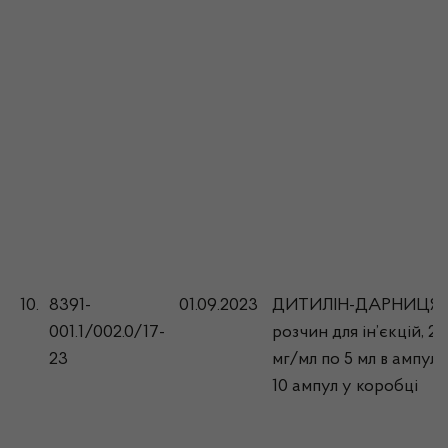
10.
8391-
01.09.2023
ДИТИЛІН-ДАРНИЦЯ,
001.1/002.0/17-
розчин для ін’єкцій, 20
23
мг/мл по 5 мл в ампулі;
10 ампул у коробці