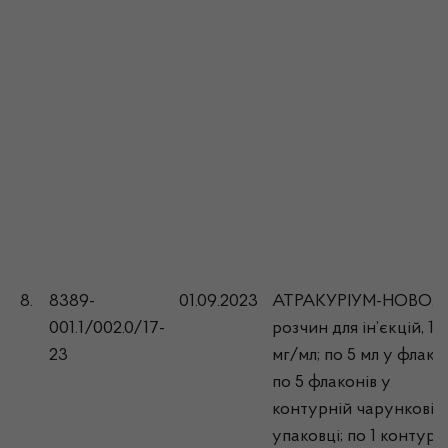
8.
8389-
01.09.2023
АТРАКУРІУМ-НОВО,
001.1/002.0/17-
розчин для ін’єкцій, 10
23
мг/мл; по 5 мл у флакон
по 5 флаконів у
контурній чарунковій
упаковці; по 1 контурн