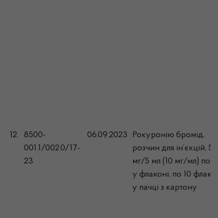
12.
8500-
06.09.2023
Рокуронію бромід,
001.1/002.0/17-
розчин для ін’єкцій, 50
23
мг/5 мл (10 мг/мл) по 5
у флаконі, по 10 флако
у пачці з картону