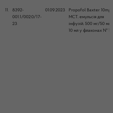
11.
8392-
01.09.2023
Propofol Baxter 10mg
001.1/002.0/17-
MCT, емульсія для
23
інфузій, 500 мг/50 мл 
10 мл у флаконах № 1