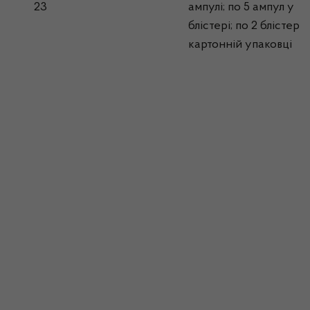
23
ампулі; по 5 ампул у
блістері; по 2 блістери
картонній упаковці