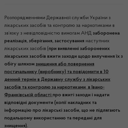
Розпорядженнями Державної служби України з
лікарських засобів та контролю за наркотиками в
зв’язку з невідповідністю вимогам АНД
заборонена
реалізація, зберігання, застосування
наступних
лікарських засобів (
при виявленні заборонених
лікарських засобів вжити заходи щодо вилучення їх з
обігу шляхом
знищення або повернення
постачальнику (виробнику) та повідомити в 10
денний термін в Державну службу з лікарських
засобів та контролю за наркотиками в Івано-
Франківській області
про вжиті заходи і надати
відповідні документи (копії накладних та
інформацію про лікарські засоби, що не підлягають
подальшому використанню та передані для
знищення).