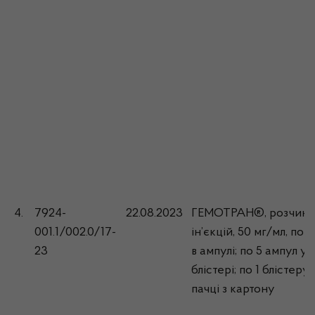
4.
7924-
22.08.2023
ГЕМОТРАН®, розчин 
001.1/002.0/17-
ін’єкцій, 50 мг/мл, по 5
23
в ампулі; по 5 ампул у
блістері; по 1 блістеру 
пачці з картону