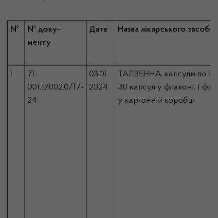
№
№ доку-
Дата
Назва лікарського засобу
менту
1.
71-
03.01
ТАЛЗЕННА, капсули по 1 м
001.1/002.0/17-
2024
30 капсул у флаконі; 1 фл
24
у картонній коробці