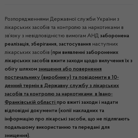
Розпорядженнями Державної служби України з
лікарських засобів та контролю за наркотиками в
зв’язку з невідповідністю вимогам АНД
заборонена
реалізація, зберігання, застосування
наступних
лікарських засобів (
при виявленні заборонених
лікарських засобів вжити заходи щодо вилучення їх з
обігу шляхом
знищення або повернення
постачальнику (виробнику) та повідомити в 10-
денний термін в Державну службу з лікарських
засобів та контролю за наркотиками в Івано-
Франківській області
про вжиті заходи і надати
відповідні документи (копії накладних та
інформацію про лікарські засоби, що не підлягають
подальшому використанню та передані для
знищення).