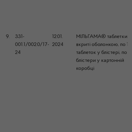
9.
331-
12.01.
МІЛЬГАМА® таблетки,
001.1/002.0/17-
2024
вкриті оболонкою, по 15
24
таблеток у блістері, по 4
блістери у картонній
коробці