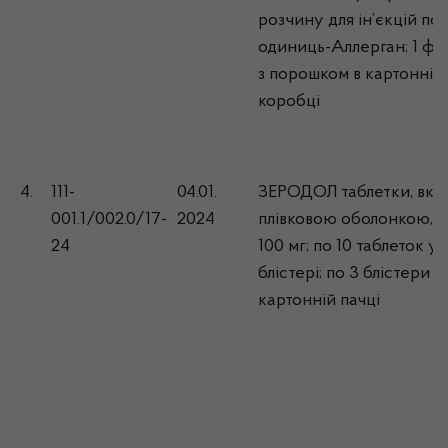
розчину для ін’єкцій по 
одиниць-Аллерган; 1 фл
з порошком в картонній
коробці
4.
111-
04.01.
ЗЕРОДОЛ таблетки, вкр
001.1/002.0/17-
2024
плівковою оболонкою, п
24
100 мг; по 10 таблеток у
блістері; по 3 блістери у
картонній пачці