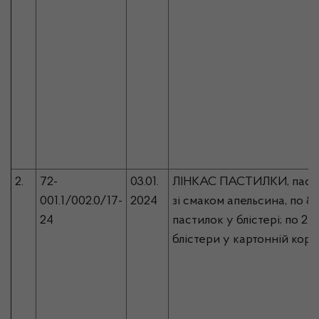
2.
72-
03.01.
ЛІНКАС ПАСТИЛКИ, паст
001.1/002.0/17-
2024
зі смаком апельсина, по 8
24
пастилок у блістері; по 2
блістери у картонній коро