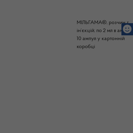
МІЛЬГАМА®, розчин дл
ін’єкцій; по 2 мл в ампулі
10 ампул у картонній
коробці