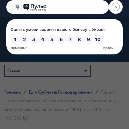
Пошук
Державна служба
Розділи
Головна
/
Для Суб’єктів Господарювання
/
Перелік
лікарських засобів, обіг яких поновлено та заборонено у
зв’язку з невідповідністю вимогам МКЯ (якість №01 від
16.01.2024р)