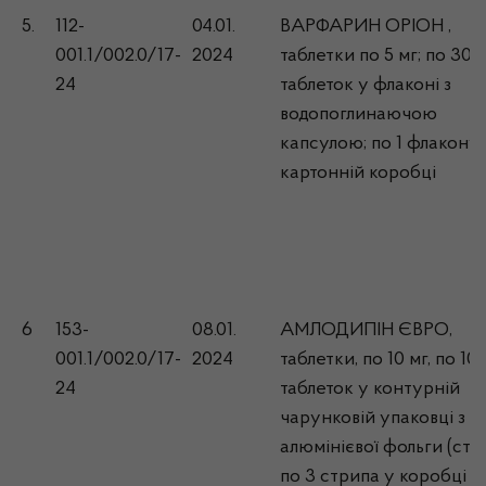
5.
112-
04.01.
ВАРФАРИН ОРІОН ,
001.1/002.0/17-
2024
таблетки по 5 мг; по 30
24
таблеток у флаконі з
водопоглинаючою
капсулою; по 1 флакону 
картонній коробці
6
153-
08.01.
АМЛОДИПІН ЄВРО,
001.1/002.0/17-
2024
таблетки, по 10 мг, по 10
24
таблеток у контурній
чарунковій упаковці з
алюмінієвої фольги (стри
по 3 стрипа у коробці з