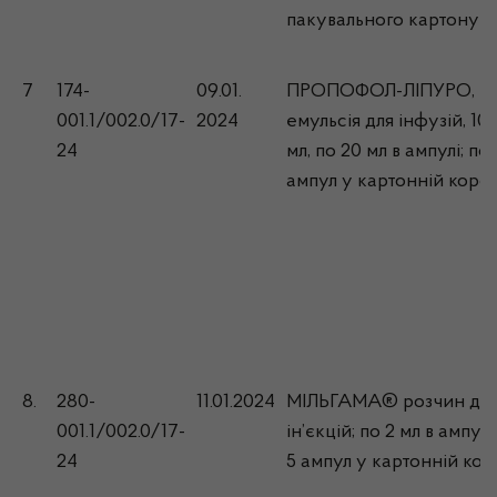
пакувального картону
7
174-
09.01.
ПРОПОФОЛ-ЛІПУРО, 1
001.1/002.0/17-
2024
емульсія для інфузій, 10
24
мл, по 20 мл в ампулі; по 
ампул у картонній коро
8.
280-
11.01.2024
МІЛЬГАМА® розчин дл
001.1/002.0/17-
ін’єкцій; по 2 мл в ампулі
24
5 ампул у картонній кор