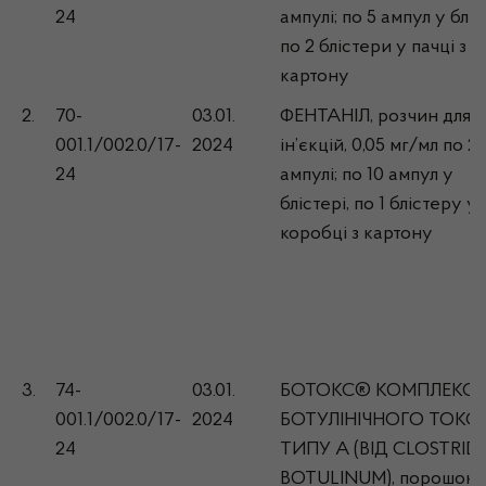
24
ампулі; по 5 ампул у бліс
по 2 блістери у пачці з
картону
2.
70-
03.01.
ФЕНТАНІЛ, розчин для
001.1/002.0/17-
2024
ін’єкцій, 0,05 мг/мл по 2 
24
ампулі; по 10 ампул у
блістері, по 1 блістеру у
коробці з картону
3.
74-
03.01.
БОТОКС® КОМПЛЕКС
001.1/002.0/17-
2024
БОТУЛІНІЧНОГО ТОКС
24
ТИПУ А (ВІД CLOSTRID
BOTULINUM), порошок 