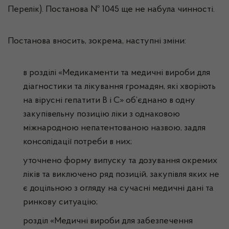
Перелік). Постанова № 1045 ще не набула чинності.
Постанова вносить, зокрема, наступні зміни:
в розділі «Медикаменти та медичні вироби для
діагностики та лікування громадян, які хворіють
на вірусні гепатити В і С» об’єднано в одну
закупівельну позицію ліки з однаковою
міжнародною непатентованою назвою, задля
консолідації потреби в них;
уточнено форму випуску та дозування окремих
ліків та виключено ряд позицій, закупівля яких не
є доцільною з огляду на сучасні медичні дані та
ринкову ситуацію;
розділ «Медичні вироби для забезпечення