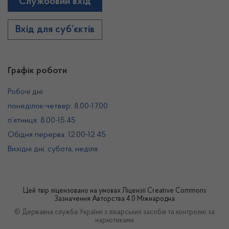
Службовий вхід
Вхід для суб’єктів
Графік роботи
Робочі дні:
понеділок-четвер: 8.00-17.00
п’ятниця: 8.00-15.45
Обідня перерва: 12.00-12.45
Вихідні дні: субота, неділя
Цей твір ліцензовано на умовах
Ліцензії Creative Commons
Зазначення Авторства 4.0 Міжнародна
© Державна служба України з лікарських засобів та контролю за
наркотиками