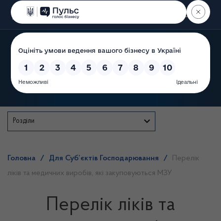
Пошук
Державна служба
Розділи
Головна
/
Для Суб’єктів Господарювання
/
Перелік
ліків та медичних виробів, які закуповуються МЗУ
Перелік ліків та