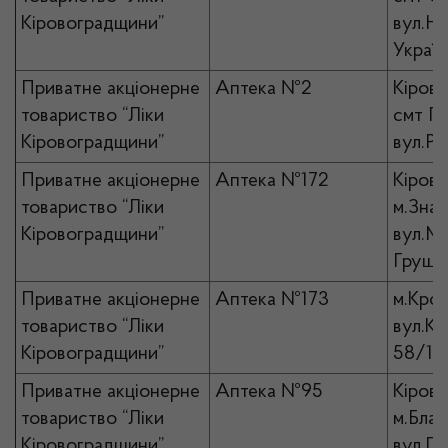
Кіровоградщини”
вул.Н
Україн
Приватне акціонерне
Аптека №2
Кірово
товариство “Ліки
смт Го
Кіровоградщини”
вул.Ри
Приватне акціонерне
Аптека №172
Кірово
товариство “Ліки
м.Знам
Кіровоградщини”
вул.М
Грушев
Приватне акціонерне
Аптека №173
м.Кро
товариство “Ліки
вул.Ко
Кіровоградщини”
58/12
Приватне акціонерне
Аптека №95
Кірово
товариство “Ліки
м.Благ
Кіровоградщини”
вул.Ге