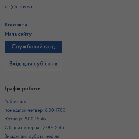
dls@dls.gov.ua
Контакти
Мапа сайту
Службовий вхід
Вхід для суб’єктів
Графік роботи
Робочі дні:
понеділок-четвер: 8.00-17.00
п’ятниця: 8.00-15.45
Обідня перерва: 12.00-12.45
Вихідні дні: субота, неділя