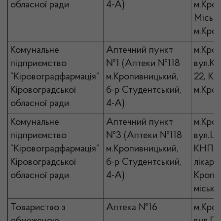
обласної ради
4-А)
м.Кро
Місько
м.Кро
Комунальне
Аптечний пункт
м.Кро
підприємство
№1 (Аптеки №118
вул.Кр
“Кіровоградфармація”
м.Кропивницький,
22, К
Кіровоградської
б-р Студентський,
м.Кро
обласної ради
4-А)
Комунальне
Аптечний пункт
м.Кро
підприємство
№3 (Аптеки №118
вул.Ше
“Кіровоградфармація”
м.Кропивницький,
КНП “
Кіровоградської
б-р Студентський,
лікарн
обласної ради
4-А)
Кропи
місько
Товариство з
Аптека №16
м.Кро