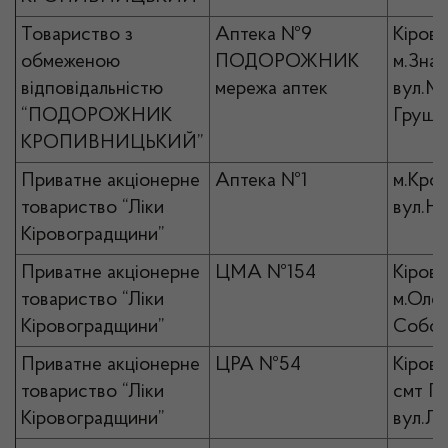
Товариство з
Аптека №9
Кірово
обмеженою
ПОДОРОЖНИК
м.Знам
відповідальністю
мережа аптек
вул.М
“ПОДОРОЖНИК
Грушев
КРОПИВНИЦЬКИЙ”
Приватне акціонерне
Аптека №1
м.Кро
товариство “Ліки
вул.На
Кіровоградщини”
Приватне акціонерне
ЦМА №154
Кірово
товариство “Ліки
м.Олек
Кіровоградщини”
Собор
Приватне акціонерне
ЦРА №54
Кірово
товариство “Ліки
смт П
Кіровоградщини”
вул.Лі