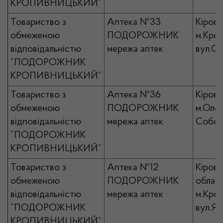
КРОПИВНИЦЬКИЙ”
Товариство з
Аптека №33
Кірово
обмеженою
ПОДОРОЖНИК
м.Кро
відповідальністю
мережа аптек
вул.Со
“ПОДОРОЖНИК
КРОПИВНИЦЬКИЙ”
Товариство з
Аптека №36
Кірово
обмеженою
ПОДОРОЖНИК
м.Олек
відповідальністю
мережа аптек
Собор
“ПОДОРОЖНИК
КРОПИВНИЦЬКИЙ”
Товариство з
Аптека №12
Кірово
обмеженою
ПОДОРОЖНИК
област
відповідальністю
мережа аптек
м.Кро
“ПОДОРОЖНИК
вул.Ян
КРОПИВНИЦЬКИЙ”