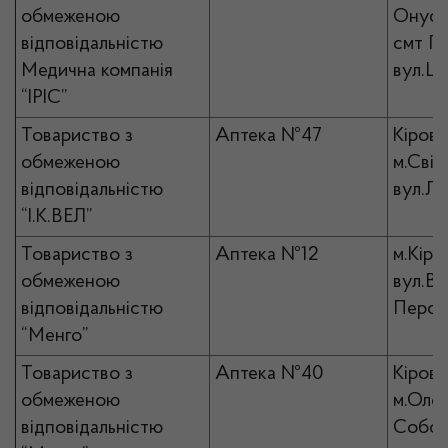
обмеженою
Онуфрі
відповідальністю
смт П
Медична компанія
вул.Це
“ІРІС”
Товариство з
Аптека №47
Кірово
обмеженою
м.Світ
відповідальністю
вул.Ле
“І.К.ВЕЛ”
Товариство з
Аптека №12
м.Кіро
обмеженою
вул.Ве
відповідальністю
Персп
“Менго”
Товариство з
Аптека №40
Кірово
обмеженою
м.Олек
відповідальністю
Собор