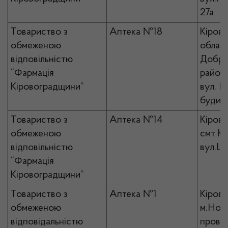
27а
Товариство з
Аптека №18
Кірово
обмеженою
област
відповільністю
Добро
“Фармація
район 
Кіровоградщини”
вул. П
будин
Товариство з
Аптека №14
Кірово
обмеженою
смт Ко
відповільністю
вул.Ш
“Фармація
Кіровоградщини”
Товариство з
Аптека №1
Кірово
обмеженою
м.Ново
відповідальністю
пров.Л