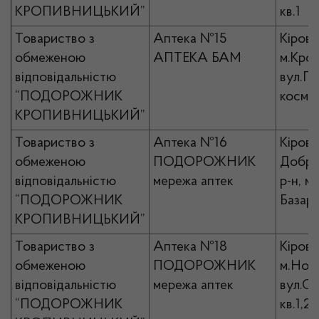
КРОПИВНИЦЬКИЙ”
кв.1
Товариство з
Аптека №15
Кірово
обмеженою
АПТЕКА БАМ
м.Кро
відповідальністю
вул.П
“ПОДОРОЖНИК
космон
КРОПИВНИЦЬКИЙ”
Товариство з
Аптека №16
Кірово
обмеженою
ПОДОРОЖНИК
Добро
відповідальністю
мережа аптек
р-н, м
“ПОДОРОЖНИК
Базарн
КРОПИВНИЦЬКИЙ”
Товариство з
Аптека №18
Кірово
обмеженою
ПОДОРОЖНИК
м.Ново
відповідальністю
мережа аптек
вул.Со
“ПОДОРОЖНИК
кв.1,2