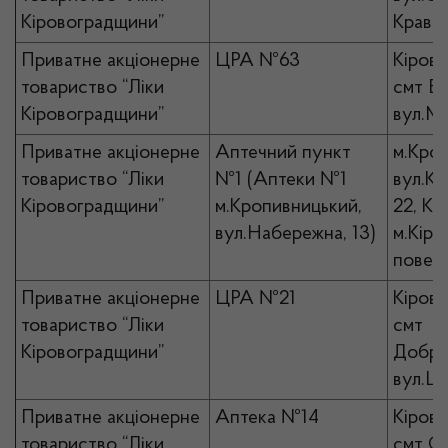
Кіровоградщини”
Кравчи
Приватне акціонерне
ЦРА №63
Кірово
товариство “Ліки
смт Ві
Кіровоградщини”
вул.Ми
Приватне акціонерне
Аптечний пункт
м.Кро
товариство “Ліки
№1 (Аптеки №1
вул.Кр
Кіровоградщини”
м.Кропивницький,
22, К
вул.Набережна, 13)
м.Кіро
повер
Приватне акціонерне
ЦРА №21
Кірово
товариство “Ліки
смт
Кіровоградщини”
Добро
вул.Це
Приватне акціонерне
Аптека №14
Кірово
товариство “Ліки
смт Ол