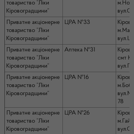
товариство “Ліки
м.Ново
Кіровоградщини”
вул.С
Приватне акціонерне
ЦРА №33
Кірово
товариство “Ліки
м.Мала
Кіровоградщини”
вул.Ш
Приватне акціонерне
Аптека №31
Кірово
товариство “Ліки
смт Ко
Кіровоградщини”
вул.Пе
Приватне акціонерне
ЦРА №16
Кірово
товариство “Ліки
м.Бобр
Кіровоградщини”
вул.Ми
78
Приватне акціонерне
ЦРА №26
Кірово
товариство “Ліки
м.Гайв
Кіровоградщини”
вул.Св