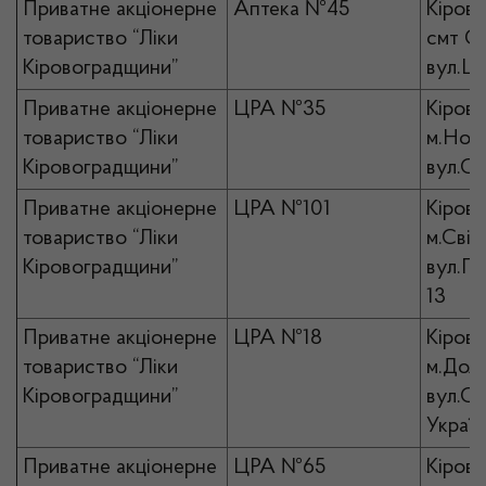
Приватне акціонерне
Аптека №45
Кірово
товариство “Ліки
смт Он
Кіровоградщини”
вул.Це
Приватне акціонерне
ЦРА №35
Кірово
товариство “Ліки
м.Нов
Кіровоградщини”
вул.Со
Приватне акціонерне
ЦРА №101
Кірово
товариство “Ліки
м.Світ
Кіровоградщини”
вул.Ге
13
Приватне акціонерне
ЦРА №18
Кірово
товариство “Ліки
м.Доли
Кіровоградщини”
вул.С
Україн
Приватне акціонерне
ЦРА №65
Кірово