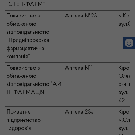
“СТЕП-ФАРМ”
Товариство з
Аптека №23
м.Кро
обмеженою
вул.Со
відповідальністю
“Придніпровська
фармацевтична
компанія”
Товариство з
Аптека №1
Кірово
обмеженою
Олекс
відповідальністю “АЙ
р-н, м
ПІ ФАРМАЦІЯ”
вул.Ге
42
Приватне
Аптека 23а
Кірово
підприємство
м.Олек
“Здоров’я
вул.П