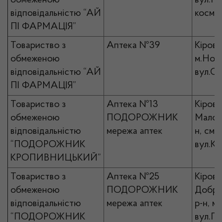
обмеженою
вул.П
відповідальністю “АЙ
космон
ПІ ФАРМАЦІЯ”
Товариство з
Аптека №39
Кірово
обмеженою
м.Ново
відповідальністю “АЙ
вул.Со
ПІ ФАРМАЦІЯ”
Товариство з
Аптека №13
Кірово
обмеженою
ПОДОРОЖНИК
Малови
відповідальністю
мережа аптек
н, смт
“ПОДОРОЖНИК
вул.Ка
КРОПИВНИЦЬКИЙ”
Товариство з
Аптека №25
Кірово
обмеженою
ПОДОРОЖНИК
Добро
відповідальністю
мережа аптек
р-н, м
“ПОДОРОЖНИК
вул.Пе