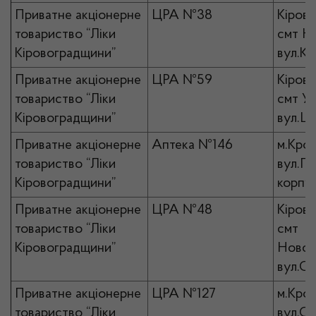
Приватне акціонерне
ЦРА №38
Кірово
товариство “Ліки
смт Н
Кіровоградщини”
вул.Кр
Приватне акціонерне
ЦРА №59
Кірово
товариство “Ліки
смт Ус
Кіровоградщини”
вул.Ша
Приватне акціонерне
Аптека №146
м.Кро
товариство “Ліки
вул.По
Кіровоградщини”
корпус
Приватне акціонерне
ЦРА №48
Кірово
товариство “Ліки
смт
Кіровоградщини”
Новоа
вул.Сл
Приватне акціонерне
ЦРА №127
м.Кро
товариство “Ліки
вул.Ст