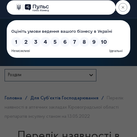
Пошук
Державна служба
Розділи
Головна
/
Для Суб’єктів Господарювання
/
Перелік
наявності в аптечних закладах Кіровоградської області
препаратів інсуліну станом на 13.05.2022
Перелік наявності в