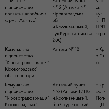
Приватне
Аптечний пункт
Кірово
підприємство
№12 (Аптеки №1
смт П
приватна виробнича
Кіровоградська
вул.Це
фірма “Ацинус”
обл.,
КНП “
м.Кропивницький,
ЦРЛ”, 
вул.Куроп’ятникова,
корпу
2-А)
Комунальне
Аптека №118
м.Кроп
підприємство
р Студ
“Кіровоградфармація”
А
Кіровоградської
обласної ради
Комунальне
Аптечний пункт
м.Кро
підприємство
№6 (Аптеки №118
вул.К
“Кіровоградфармація”
м.Кропивницький,
Попов
Кіровоградської
б-р Студентський,
“ЦПМ