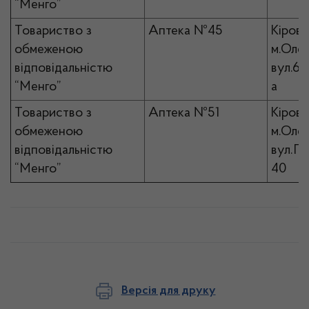
“Менго”
Товариство з
Аптека №45
Кірово
обмеженою
м.Олек
відповідальністю
вул.6-
“Менго”
а
Товариство з
Аптека №51
Кірово
обмеженою
м.Олек
відповідальністю
вул.Гр
“Менго”
40
Версія для друку