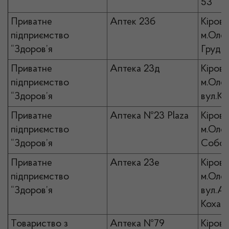
53
Приватне
Аптек 23б
Кірово
підприємство
м.Олек
“Здоров’я
Грудня
Приватне
Аптека 23д
Кірово
підприємство
м.Олек
“Здоров’я
вул.Ко
Приватне
Аптека №23 Plaza
Кірово
підприємство
м.Олек
“Здоров’я
Собор
Приватне
Аптека 23е
Кірово
підприємство
м.Олек
“Здоров’я
вул.Ан
Кохана
Товариство з
Аптека №79
Кірово