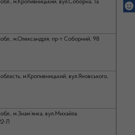
обл., м.Кропивницький, вул.Соборна, 1а
обл., м.Олександрія, пр-т Соборний, 98
область, м.Кропивницький, вул.Яновського,
обл., м.Знам’янка, вул.Михайла
22-Л