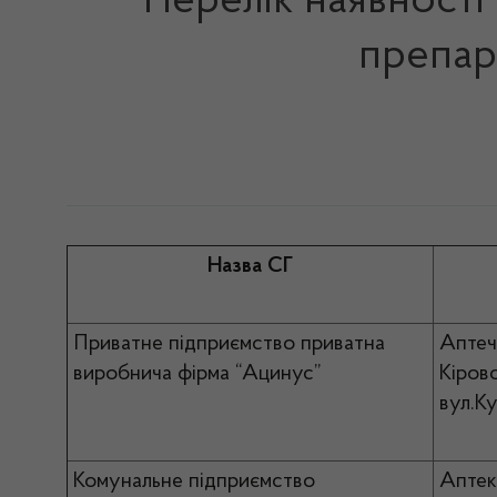
Перелік наявності
препара
Назва СГ
Приватне підприємство приватна
Аптеч
виробнича фірма “Ацинус”
Кіров
вул.К
Комунальне підприємство
Аптек