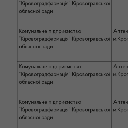
“Кіровоградфармація” Кіровоградської
обласної ради
Комунальне підприємство
Аптеч
“Кіровоградфармація” Кіровоградської
м.Кро
обласної ради
Комунальне підприємство
Аптеч
“Кіровоградфармація” Кіровоградської
м.Кро
обласної ради
Комунальне підприємство
Аптеч
“Кіровоградфармація” Кіровоградської
м.Кро
обласної ради