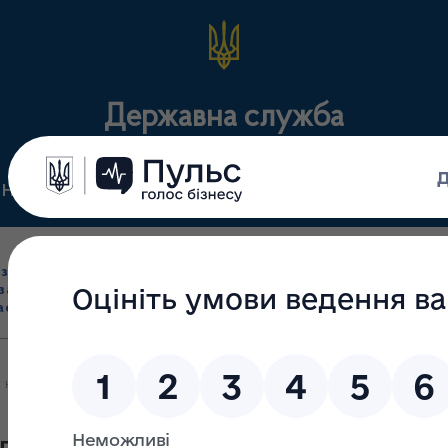
Державна служба
Нормативні документи
Для громадськості
П
Ліцензування
здрібна торгівля
Державний
виробництва лікарс
засобами, імпорт
нагляд
засобів, крові т
асобів (крім АФІ)
(контроль)
сертифікація
 наявності в аптечних закладах Кіровоградської області препараті