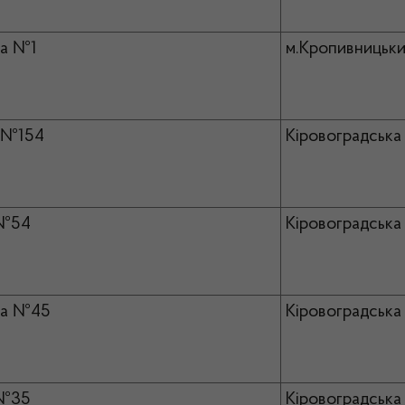
а №1
м.Кропивницьки
№154
Кіровоградська 
№54
Кіровоградська 
ка №45
Кіровоградська 
№35
Кіровоградська