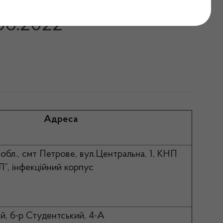
оградської області
.06.2022
Адреса
обл., смт Петрове, вул.Центральна, 1, КНП
Л”, інфекційний корпус
й, б-р Студентський, 4-А