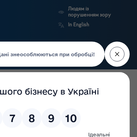
Людям із
порушенням зору
In English
Пошук
рес-центр
Контакти
Антикорупційний
ьких
Ринковий
Державні
портал
а
нагляд
реєстри
Держлікслужби
в інсуліну станом на 14.06.2022