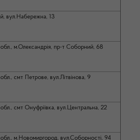
й, вул.Набережна, 13
обл., м.Олександрія, пр-т Соборний, 68
обл., смт Петрове, вул.Літвінова, 9
обл., смт Онуфріївка, вул.Центральна, 22
 обл., м.Новомиргород, вул.Соборності, 94