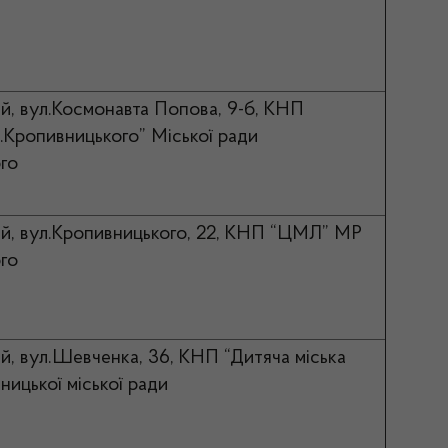
й, вул.Космонавта Попова, 9-б, КНП
ропивницького” Міської ради
го
й, вул.Кропивницького, 22, КНП “ЦМЛ” МР
го
й, вул.Шевченка, 36, КНП “Дитяча міська
ницької міської ради