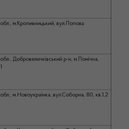
 обл., м.Кропивницький, вул.Попова
обл., Добровеличківський р-н, м.Помічна,
1
обл., м.Новоукраїнка, вул.Соборна, 80, кв.1,2