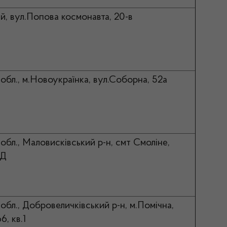
й, вул.Попова космонавта, 20-в
обл., м.Новоукраїнка, вул.Соборна, 52а
обл., Маловисківський р-н, смт Смоліне,
7Д
обл., Добровеличківський р-н, м.Помічна,
6, кв.1