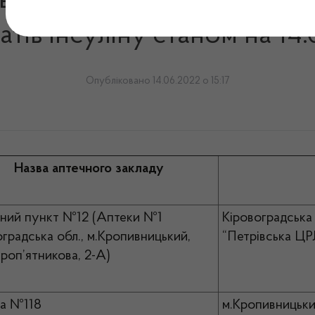
 в аптечних закладах Кіров
тів інсуліну станом на 14
Опубліковано 14.06.2022 о 15:17
Назва аптечного закладу
ний пункт №12 (Аптеки №1
Кіровоградська 
оградська обл., м.Кропивницький,
“Петрівська ЦР
уроп’ятникова, 2-А)
а №118
м.Кропивницьки