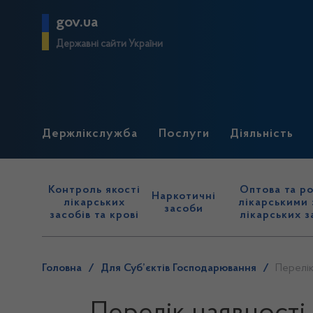
gov.ua
Державні сайти України
Держлікслужба
Послуги
Діяльність
Контроль якості
Оптова та ро
Наркотичні
лікарських
лікарськими 
засоби
засобів та крові
лікарських з
Головна
/
Для Суб’єктів Господарювання
/
Перелік