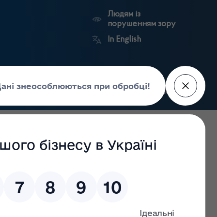
Людям із
порушенням зору
In English
Пошук
рес-центр
Контакти
Антикорупційний
ьких
Ринковий
Державні
портал
а
нагляд
реєстри
Держлікслужби
в інсуліну станом на 27.06.2022