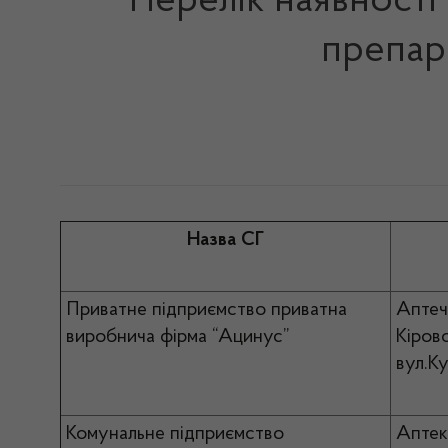
Перелік наявності
препара
Назва СГ
Приватне підприємство приватна
Аптеч
виробнича фірма “Ацинус”
Кіров
вул.К
Комунальне підприємство
Аптек