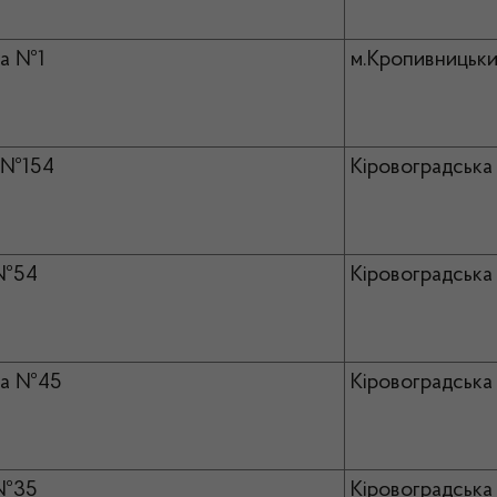
а №1
м.Кропивницьки
№154
Кіровоградська 
№54
Кіровоградська 
ка №45
Кіровоградська 
№35
Кіровоградська