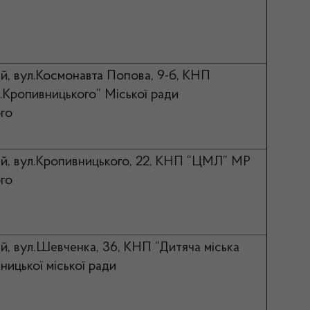
й, вул.Космонавта Попова, 9-б, КНП
ропивницького” Міської ради
го
й, вул.Кропивницького, 22, КНП “ЦМЛ” МР
го
й, вул.Шевченка, 36, КНП “Дитяча міська
ницької міської ради