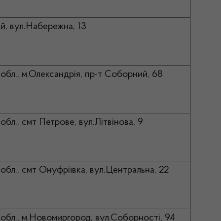
й, вул.Набережна, 13
обл., м.Олександрія, пр-т Соборний, 68
обл., смт Петрове, вул.Літвінова, 9
обл., смт Онуфріївка, вул.Центральна, 22
 обл., м.Новомиргород, вул.Соборності, 94