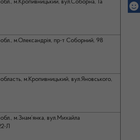
обл., м.Кропивницький, вул.Соборна, 1а
обл., м.Олександрія, пр-т Соборний, 98
область, м.Кропивницький, вул.Яновського,
обл., м.Знам’янка, вул.Михайла
22-Л