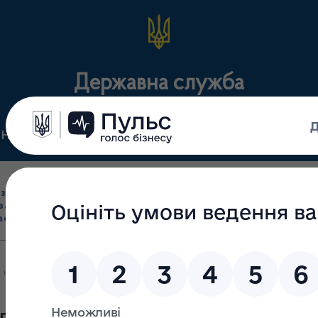
Державна служба
Нормативні документи
Для громадськості
П
Ліцензування
здрібна торгівля
Державний
виробництва лікарс
засобами, імпорт
нагляд
засобів, крові т
асобів (крім АФІ)
(контроль)
сертифікація
 наявності в аптечних закладах Кіровоградської області препараті