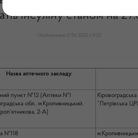
 в аптечних закладах Кіров
тів інсуліну станом на 27
Опубліковано 27.06.2022 о 11:22
Назва аптечного закладу
ний пункт №12 (Аптеки №1
Кіровоградська 
оградська обл., м.Кропивницький,
“Петрівська ЦР
уроп’ятникова, 2-А)
а №118
м.Кропивницьки