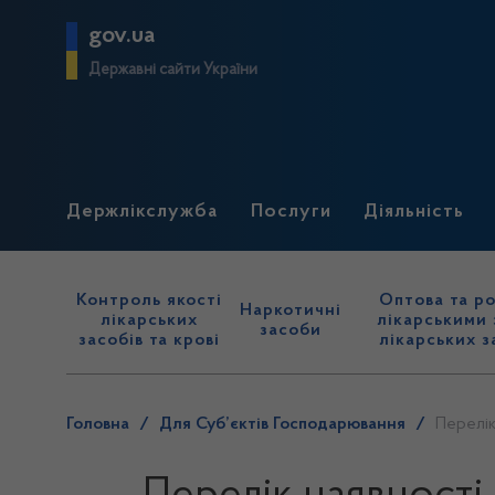
gov.ua
Державні сайти України
Держлікслужба
Послуги
Діяльність
Контроль якості
Оптова та ро
Наркотичні
лікарських
лікарськими 
засоби
засобів та крові
лікарських з
Головна
/
Для Суб’єктів Господарювання
/
Перелік