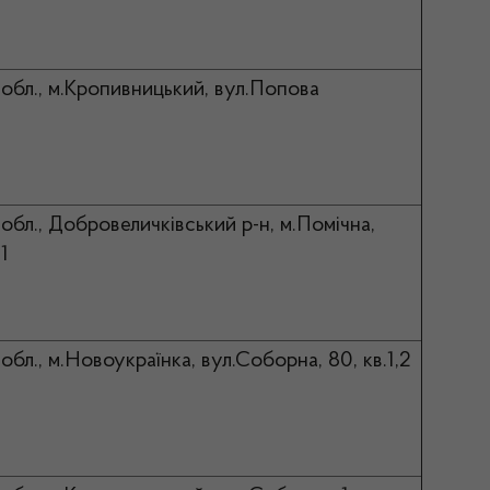
 обл., м.Кропивницький, вул.Попова
обл., Добровеличківський р-н, м.Помічна,
1
обл., м.Новоукраїнка, вул.Соборна, 80, кв.1,2