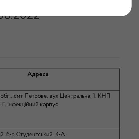
оградської області
.06.2022
Адреса
обл., смт Петрове, вул.Центральна, 1, КНП
Л”, інфекційний корпус
й, б-р Студентський, 4-А