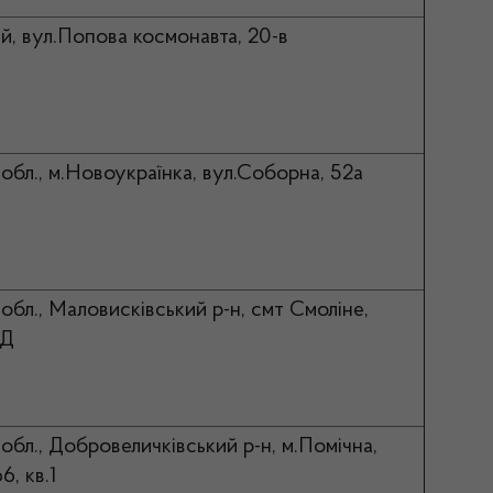
й, вул.Попова космонавта, 20-в
обл., м.Новоукраїнка, вул.Соборна, 52а
обл., Маловисківський р-н, смт Смоліне,
7Д
обл., Добровеличківський р-н, м.Помічна,
6, кв.1