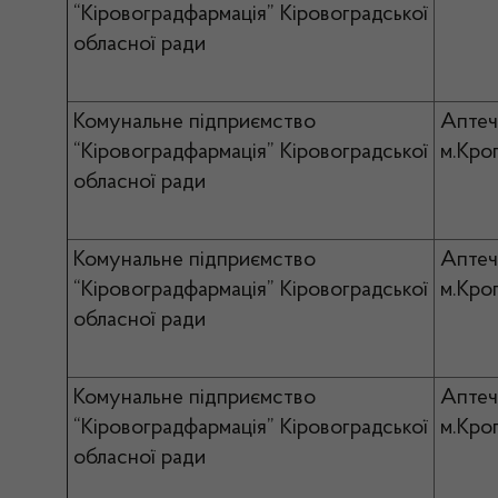
“Кіровоградфармація” Кіровоградської
обласної ради
Комунальне підприємство
Аптеч
“Кіровоградфармація” Кіровоградської
м.Кро
обласної ради
Комунальне підприємство
Аптеч
“Кіровоградфармація” Кіровоградської
м.Кро
обласної ради
Комунальне підприємство
Аптеч
“Кіровоградфармація” Кіровоградської
м.Кро
обласної ради