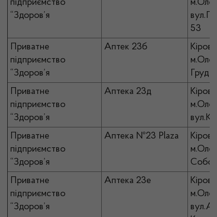
підприємство
м.Олек
“Здоров’я
вул.П
53
Приватне
Аптек 23б
Кірово
підприємство
м.Олек
“Здоров’я
Грудня
Приватне
Аптека 23д
Кірово
підприємство
м.Олек
“Здоров’я
вул.Ко
Приватне
Аптека №23 Plaza
Кірово
підприємство
м.Олек
“Здоров’я
Собор
Приватне
Аптека 23е
Кірово
підприємство
м.Олек
“Здоров’я
вул.Ан