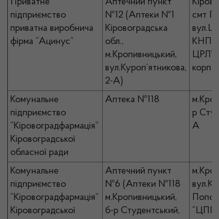
Приватне
Аптечний пункт
Кірово
підприємство
№12 (Аптеки №1
смт П
приватна виробнича
Кіровоградська
вул.Це
фірма “Ацинус”
обл.,
КНП “
м.Кропивницький,
ЦРЛ”, 
вул.Куроп’ятникова,
корпу
2-А)
Комунальне
Аптека №118
м.Кроп
підприємство
р Студ
“Кіровоградфармація”
А
Кіровоградської
обласної ради
Комунальне
Аптечний пункт
м.Кро
підприємство
№6 (Аптеки №118
вул.К
“Кіровоградфармація”
м.Кропивницький,
Попов
Кіровоградської
б-р Студентський,
“ЦПМ