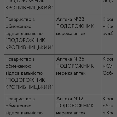
“ПОДОРОЖНИК
кв.1,2
КРОПИВНИЦЬКИЙ”
Товариство з
Аптека №33
Кірово
обмеженою
ПОДОРОЖНИК
м.Кро
відповідальністю
мережа аптек
вул.Со
“ПОДОРОЖНИК
КРОПИВНИЦЬКИЙ”
Товариство з
Аптека №36
Кірово
обмеженою
ПОДОРОЖНИК
м.Олек
відповідальністю
мережа аптек
Собор
“ПОДОРОЖНИК
КРОПИВНИЦЬКИЙ”
Товариство з
Аптека №12
Кірово
обмеженою
ПОДОРОЖНИК
област
відповідальністю
мережа аптек
м.Кро