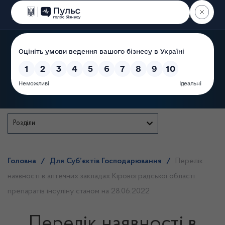
Пошук
Державна служба
Розділи
Головна
/
Для Суб’єктів Господарювання
/
Перелік
наявності в аптечних закладах Кіровоградської області
препаратів інсуліну станом на 28.06.2022
Перелік наявності в