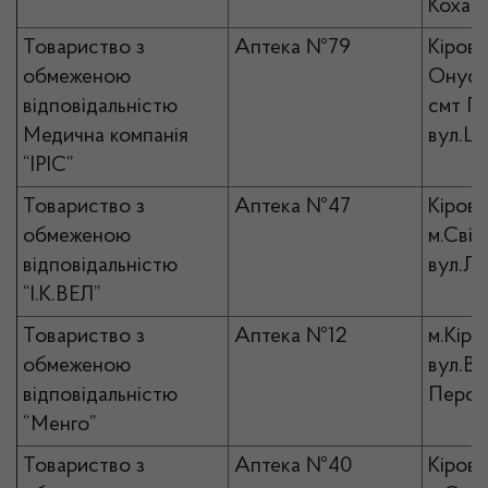
Кохана
Товариство з
Аптека №79
Кірово
обмеженою
Онуфрі
відповідальністю
смт П
Медична компанія
вул.Це
“ІРІС”
Товариство з
Аптека №47
Кірово
обмеженою
м.Світ
відповідальністю
вул.Ле
“І.К.ВЕЛ”
Товариство з
Аптека №12
м.Кіро
обмеженою
вул.Ве
відповідальністю
Персп
“Менго”
Товариство з
Аптека №40
Кірово