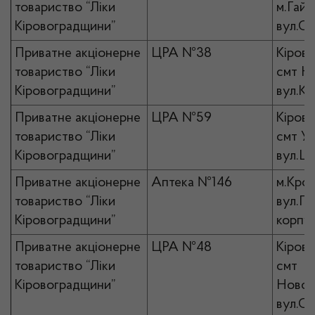
товариство “Ліки
м.Гайв
Кіровоградщини”
вул.Св
Приватне акціонерне
ЦРА №38
Кірово
товариство “Ліки
смт Н
Кіровоградщини”
вул.Кр
Приватне акціонерне
ЦРА №59
Кірово
товариство “Ліки
смт Ус
Кіровоградщини”
вул.Ша
Приватне акціонерне
Аптека №146
м.Кро
товариство “Ліки
вул.По
Кіровоградщини”
корпус
Приватне акціонерне
ЦРА №48
Кірово
товариство “Ліки
смт
Кіровоградщини”
Новоа
вул.Сл