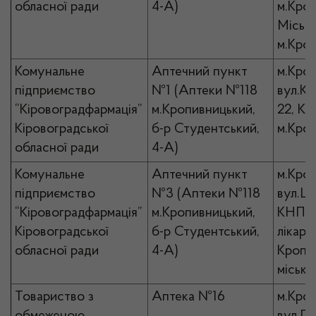
обласної ради
4-А)
м.Кро
Місько
м.Кро
Комунальне
Аптечний пункт
м.Кро
підприємство
№1 (Аптеки №118
вул.Кр
“Кіровоградфармація”
м.Кропивницький,
22, К
Кіровоградської
б-р Студентський,
м.Кро
обласної ради
4-А)
Комунальне
Аптечний пункт
м.Кро
підприємство
№3 (Аптеки №118
вул.Ше
“Кіровоградфармація”
м.Кропивницький,
КНП “
Кіровоградської
б-р Студентський,
лікарн
обласної ради
4-А)
Кропи
місько
Товариство з
Аптека №16
м.Кро