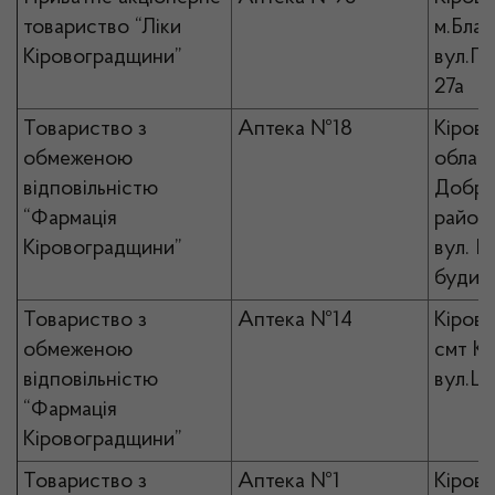
товариство “Ліки
м.Благ
Кіровоградщини”
вул.Ге
27а
Товариство з
Аптека №18
Кірово
обмеженою
област
відповільністю
Добро
“Фармація
район 
Кіровоградщини”
вул. П
будин
Товариство з
Аптека №14
Кірово
обмеженою
смт Ко
відповільністю
вул.Ш
“Фармація
Кіровоградщини”
Товариство з
Аптека №1
Кірово