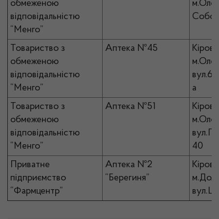
обмеженою
м.Олек
відповідальністю
Собор
“Менго”
Товариство з
Аптека №45
Кірово
обмеженою
м.Олек
відповідальністю
вул.6-
“Менго”
а
Товариство з
Аптека №51
Кірово
обмеженою
м.Олек
відповідальністю
вул.Гр
“Менго”
40
Приватне
Аптека №2
Кірово
підприємство
“Берегиня”
м.Доли
“Фармцентр”
вул.Це