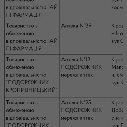
обмеженою
вул.П
відповідальністю “АЙ
космон
ПІ ФАРМАЦІЯ”
Товариство з
Аптека №39
Кірово
обмеженою
м.Ново
відповідальністю “АЙ
вул.Со
ПІ ФАРМАЦІЯ”
Товариство з
Аптека №13
Кірово
обмеженою
ПОДОРОЖНИК
Малови
відповідальністю
мережа аптек
н, смт
“ПОДОРОЖНИК
вул.Ка
КРОПИВНИЦЬКИЙ”
Товариство з
Аптека №25
Кірово
обмеженою
ПОДОРОЖНИК
Добро
відповідальністю
мережа аптек
р-н, м
“ПОДОРОЖНИК
вул.Пе