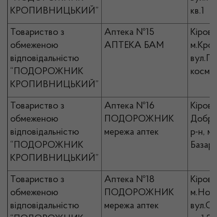
КРОПИВНИЦЬКИЙ”
кв.1
Товариство з
Аптека №15
Кірово
обмеженою
АПТЕКА БАМ
м.Кро
відповідальністю
вул.П
“ПОДОРОЖНИК
космон
КРОПИВНИЦЬКИЙ”
Товариство з
Аптека №16
Кірово
обмеженою
ПОДОРОЖНИК
Добро
відповідальністю
мережа аптек
р-н, м
“ПОДОРОЖНИК
Базарн
КРОПИВНИЦЬКИЙ”
Товариство з
Аптека №18
Кірово
обмеженою
ПОДОРОЖНИК
м.Ново
відповідальністю
мережа аптек
вул.Со