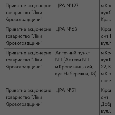
Приватне акціонерне
ЦРА №127
м.Кро
товариство “Ліки
вул.Ст
Кіровоградщини”
Кравчи
Приватне акціонерне
ЦРА №63
Кірово
товариство “Ліки
смт Ві
Кіровоградщини”
вул.Ми
Приватне акціонерне
Аптечний пункт
м.Кро
товариство “Ліки
№1 (Аптеки №1
вул.Кр
Кіровоградщини”
м.Кропивницький,
22, К
вул.Набережна, 13)
м.Кіро
повер
Приватне акціонерне
ЦРА №21
Кірово
товариство “Ліки
смт
Кіровоградщини”
Добро
вул.Це