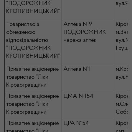
“ПОДОРОЖНИК
вул.Ян
КРОПИВНИЦЬКИЙ”
Товариство з
Аптека №9
Кірово
обмеженою
ПОДОРОЖНИК
м.Знам
відповідальністю
мережа аптек
вул.М
“ПОДОРОЖНИК
Грушев
КРОПИВНИЦЬКИЙ”
Приватне акціонерне
Аптека №1
м.Кро
товариство “Ліки
вул.На
Кіровоградщини”
Приватне акціонерне
ЦМА №154
Кірово
товариство “Ліки
м.Олек
Кіровоградщини”
Собор
Приватне акціонерне
ЦРА №54
Кірово
товариство “Ліки
смт П