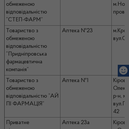
обмеженою
м.Ново
відповідальністю
пров.Л
“СТЕП-ФАРМ”
Товариство з
Аптека №23
м.Кро
обмеженою
вул.Со
відповідальністю
“Придніпровська
фармацевтична
компанія”
Товариство з
Аптека №1
Кірово
обмеженою
Олекс
відповідальністю “АЙ
р-н, м
ПІ ФАРМАЦІЯ”
вул.Ге
42
Приватне
Аптека 23а
Кірово