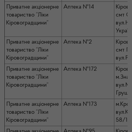
Приватне акціонерне
Аптека №14
Кірово
товариство “Ліки
смт Ол
Кіровоградщини”
вул.Н
Україн
Приватне акціонерне
Аптека №2
Кірово
товариство “Ліки
смт Го
Кіровоградщини”
вул.Ри
Приватне акціонерне
Аптека №172
Кірово
товариство “Ліки
м.Знам
Кіровоградщини”
вул.М
Грушев
Приватне акціонерне
Аптека №173
м.Кро
товариство “Ліки
вул.Ко
Кіровоградщини”
58/12
Приватне акціонерне
Аптека №95
Кірово