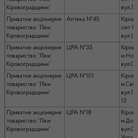
Кіровоградщини”
вул.Лі
Приватне акціонерне
Аптека №45
Кірово
товариство “Ліки
смт Он
Кіровоградщини”
вул.Це
Приватне акціонерне
ЦРА №35
Кірово
товариство “Ліки
м.Нов
Кіровоградщини”
вул.Со
Приватне акціонерне
ЦРА №101
Кірово
товариство “Ліки
м.Світ
Кіровоградщини”
вул.Ге
13
Приватне акціонерне
ЦРА №18
Кірово
товариство “Ліки
м.Доли
Кіровоградщини”
вул.С
Україн