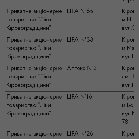
Приватне акціонерне
ЦРА №65
Кірово
товариство “Ліки
м.Ново
Кіровоградщини”
вул.С
Приватне акціонерне
ЦРА №33
Кірово
товариство “Ліки
м.Мала
Кіровоградщини”
вул.Ш
Приватне акціонерне
Аптека №31
Кірово
товариство “Ліки
смт Ко
Кіровоградщини”
вул.Пе
Приватне акціонерне
ЦРА №16
Кірово
товариство “Ліки
м.Бобр
Кіровоградщини”
вул.Ми
78
Приватне акціонерне
ЦРА №26
Кірово