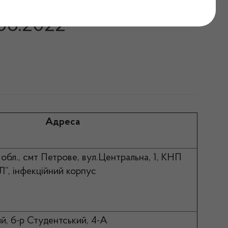
оградської області
.06.2022
Адреса
обл., смт Петрове, вул.Центральна, 1, КНП
Л”, інфекційний корпус
й, б-р Студентський, 4-А