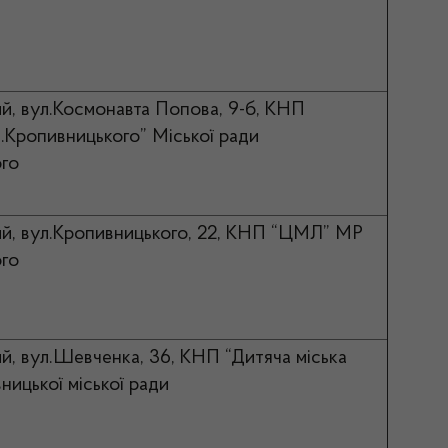
й, вул.Космонавта Попова, 9-б, КНП
ропивницького” Міської ради
ого
й, вул.Кропивницького, 22, КНП “ЦМЛ” МР
ого
й, вул.Шевченка, 36, КНП “Дитяча міська
ницької міської ради