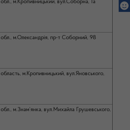
обл., м.Кропивницький, вул.Соборна, 1а
обл., м.Олександрія, пр-т Соборний, 98
 область, м.Кропивницький, вул.Яновського,
обл., м.Знам’янка, вул.Михайла Грушевського,