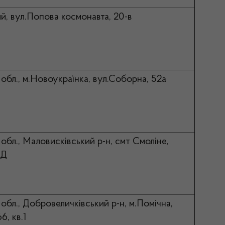
й, вул.Попова космонавта, 20-в
обл., м.Новоукраїнка, вул.Соборна, 52а
обл., Маловисківський р-н, смт Смоліне,
7Д
обл., Добровеличківський р-н, м.Помічна,
6, кв.1