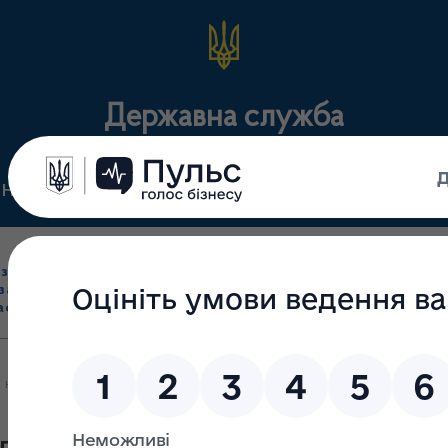
Державна служба
Нормативні документи
Для громадськості
П
Ліцензування
здрібна торгівля
Державний
виробництва лікарс
засобами, імпорт
нагляд
засобів, крові т
асобів (крім АФІ)
(контроль)
сертифікація
 наявності в аптечних закладах Кіровоградської області препараті