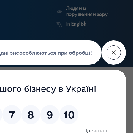
Людям із
порушенням зору
In English
Пошук
рес-центр
Контакти
Антикорупційний
ьких
Ринковий
Державні
портал
а
нагляд
реєстри
Держлікслужби
в інсуліну станом на 29.06.2022