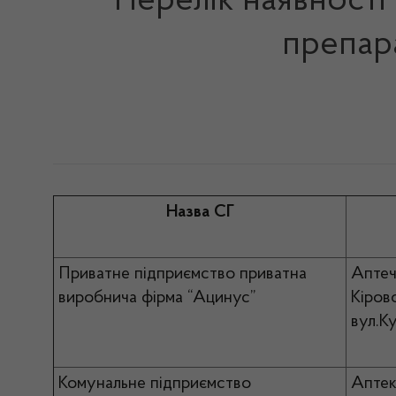
Перелік наявності
препара
Назва СГ
Приватне підприємство приватна
Аптеч
виробнича фірма “Ацинус”
Кіров
вул.К
Комунальне підприємство
Аптек