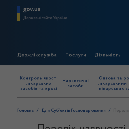
gov.ua
Державні сайти України
Держлікслужба
Послуги
Діяльність
Контроль якості
Оптова та ро
Наркотичні
лікарських
лікарськими 
засоби
засобів та крові
лікарських з
Головна
/
Для Суб’єктів Господарювання
/
Перелік