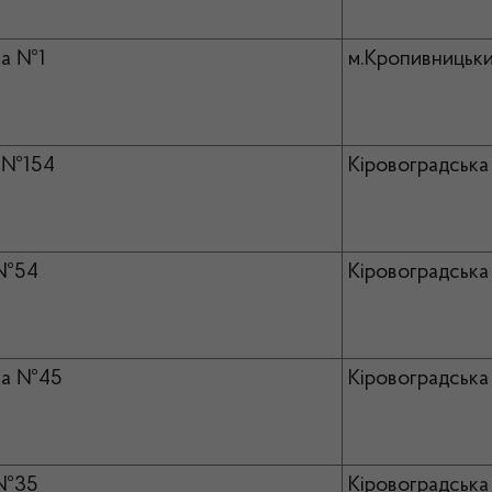
ка №1
м.Кропивницьки
№154
Кіровоградська 
№54
Кіровоградська 
ка №45
Кіровоградська 
№35
Кіровоградська