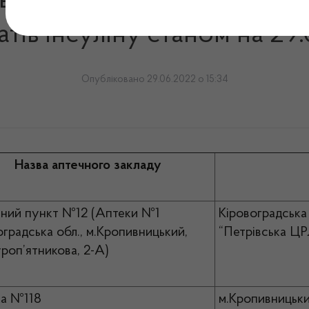
 в аптечних закладах Кіров
тів інсуліну станом на 29
Опубліковано 29.06.2022 о 15:34
Назва аптечного закладу
ний пункт №12 (Аптеки №1
Кіровоградська 
оградська обл., м.Кропивницький,
“Петрівська ЦР
уроп’ятникова, 2-А)
а №118
м.Кропивницьки