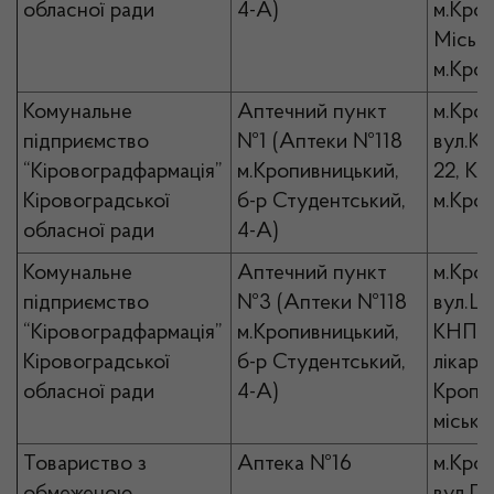
обласної ради
4-А)
м.Кро
Місько
м.Кро
Комунальне
Аптечний пункт
м.Кро
підприємство
№1 (Аптеки №118
вул.Кр
“Кіровоградфармація”
м.Кропивницький,
22, К
Кіровоградської
б-р Студентський,
м.Кро
обласної ради
4-А)
Комунальне
Аптечний пункт
м.Кро
підприємство
№3 (Аптеки №118
вул.Ше
“Кіровоградфармація”
м.Кропивницький,
КНП “
Кіровоградської
б-р Студентський,
лікарн
обласної ради
4-А)
Кропи
місько
Товариство з
Аптека №16
м.Кро