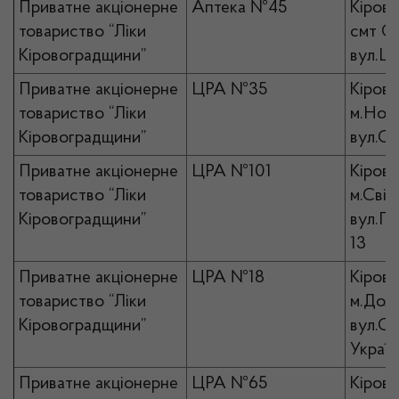
Приватне акціонерне
Аптека №45
Кірово
товариство “Ліки
смт Он
Кіровоградщини”
вул.Це
Приватне акціонерне
ЦРА №35
Кірово
товариство “Ліки
м.Нов
Кіровоградщини”
вул.Со
Приватне акціонерне
ЦРА №101
Кірово
товариство “Ліки
м.Світ
Кіровоградщини”
вул.Ге
13
Приватне акціонерне
ЦРА №18
Кірово
товариство “Ліки
м.Доли
Кіровоградщини”
вул.С
Україн
Приватне акціонерне
ЦРА №65
Кірово