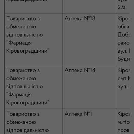
27а
Товариство з
Аптека №18
Кірово
обмеженою
област
відповільністю
Добро
“Фармація
район 
Кіровоградщини”
вул. П
будин
Товариство з
Аптека №14
Кірово
обмеженою
смт Ко
відповільністю
вул.Ш
“Фармація
Кіровоградщини”
Товариство з
Аптека №1
Кірово
обмеженою
м.Ново
відповідальністю
пров.Л