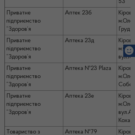
53
Приватне
Аптек 23б
Кірово
підприємство
м.Олек
“Здоров’я
Грудня
Приватне
Аптека 23д
Кірово
підприємство
м.Олек
“Здоров’я
вул.Ко
Приватне
Аптека №23 Plaza
Кірово
підприємство
м.Олек
“Здоров’я
Собор
Приватне
Аптека 23е
Кірово
підприємство
м.Олек
“Здоров’я
вул.Ан
Кохана
Товариство з
Аптека №79
Кірово