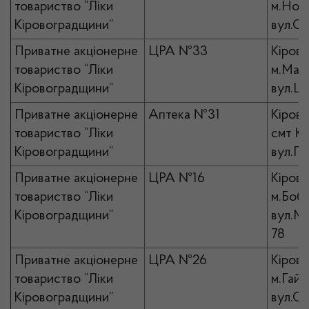
товариство “Ліки
м.Ново
Кіровоградщини”
вул.С
Приватне акціонерне
ЦРА №33
Кірово
товариство “Ліки
м.Мала
Кіровоградщини”
вул.Ш
Приватне акціонерне
Аптека №31
Кірово
товариство “Ліки
смт Ко
Кіровоградщини”
вул.Пе
Приватне акціонерне
ЦРА №16
Кірово
товариство “Ліки
м.Бобр
Кіровоградщини”
вул.Ми
78
Приватне акціонерне
ЦРА №26
Кірово
товариство “Ліки
м.Гайв
Кіровоградщини”
вул.Св