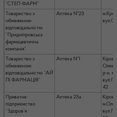
“СТЕП-ФАРМ”
Товариство з
Аптека №23
м.Кро
обмеженою
вул.Со
відповідальністю
“Придніпровська
фармацевтична
компанія”
Товариство з
Аптека №1
Кірово
обмеженою
Олекс
відповідальністю “АЙ
р-н, м
ПІ ФАРМАЦІЯ”
вул.Ге
42
Приватне
Аптека 23а
Кірово
підприємство
м.Олек
“Здоров’я
вул.П