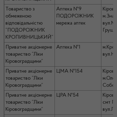
Товариство з
Аптека №9
Кірово
обмеженою
ПОДОРОЖНИК
м.Знам
відповідальністю
мережа аптек
вул.М
“ПОДОРОЖНИК
Грушев
КРОПИВНИЦЬКИЙ”
Приватне акціонерне
Аптека №1
м.Кро
товариство “Ліки
вул.На
Кіровоградщини”
Приватне акціонерне
ЦМА №154
Кірово
товариство “Ліки
м.Олек
Кіровоградщини”
Собор
Приватне акціонерне
ЦРА №54
Кірово
товариство “Ліки
смт П
Кіровоградщини”
вул.Лі