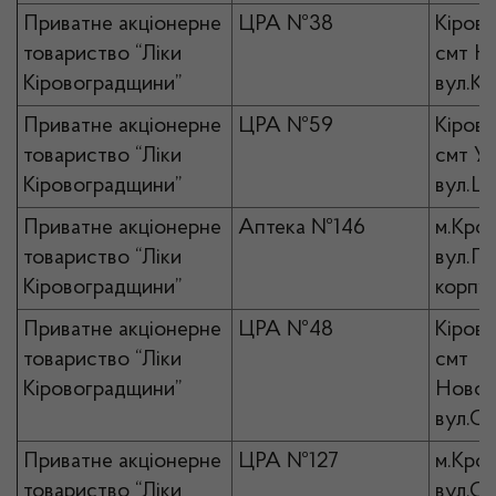
Приватне акціонерне
ЦРА №38
Кірово
товариство “Ліки
смт Н
Кіровоградщини”
вул.Кр
Приватне акціонерне
ЦРА №59
Кірово
товариство “Ліки
смт Ус
Кіровоградщини”
вул.Ша
Приватне акціонерне
Аптека №146
м.Кро
товариство “Ліки
вул.По
Кіровоградщини”
корпус
Приватне акціонерне
ЦРА №48
Кірово
товариство “Ліки
смт
Кіровоградщини”
Новоа
вул.Сл
Приватне акціонерне
ЦРА №127
м.Кро
товариство “Ліки
вул.Ст