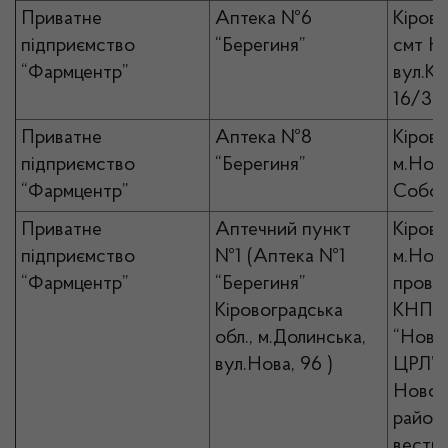
Приватне
Аптека №6
Кірово
підприємство
“Берегиня”
смт Н
“Фармцентр”
вул.Кр
16/3
Приватне
Аптека №8
Кірово
підприємство
“Берегиня”
м.Ново
“Фармцентр”
Собор
Приватне
Аптечний пункт
Кірово
підприємство
№1 (Аптека №1
м.Ново
“Фармцентр”
“Берегиня”
пров.Л
Кіровоградська
КНП
обл., м.Долинська,
“Ново
вул.Нова, 96 )
ЦРЛ”
Новоу
районн
вестиб