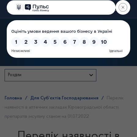
Пошук
Державна служба
Розділи
Головна
/
Для Суб’єктів Господарювання
/
Перелік
наявності в аптечних закладах Кіровоградської області
препаратів інсуліну станом на 01.07.2022
Перелік наявності в