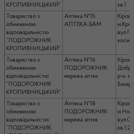
КРОПИВНИЦЬКИЙ”
кв.1
Товариство з
Аптека №15
Кірово
обмеженою
АПТЕКА БАМ
м.Кро
відповідальністю
вул.П
“ПОДОРОЖНИК
космон
КРОПИВНИЦЬКИЙ”
Товариство з
Аптека №16
Кірово
обмеженою
ПОДОРОЖНИК
Добро
відповідальністю
мережа аптек
р-н, м
“ПОДОРОЖНИК
Базарн
КРОПИВНИЦЬКИЙ”
Товариство з
Аптека №18
Кірово
обмеженою
ПОДОРОЖНИК
м.Ново
відповідальністю
мережа аптек
вул.Со
“ПОДОРОЖНИК
кв.1,2