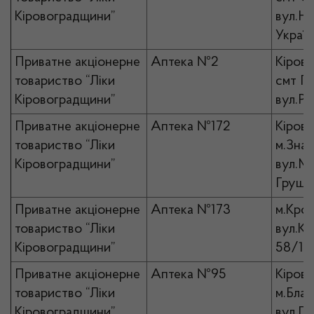
Кіровоградщини”
вул.Н
Україн
Приватне акціонерне
Аптека №2
Кірово
товариство “Ліки
смт Го
Кіровоградщини”
вул.Ри
Приватне акціонерне
Аптека №172
Кірово
товариство “Ліки
м.Знам
Кіровоградщини”
вул.М
Грушев
Приватне акціонерне
Аптека №173
м.Кро
товариство “Ліки
вул.Ко
Кіровоградщини”
58/12
Приватне акціонерне
Аптека №95
Кірово
товариство “Ліки
м.Благ
Кіровоградщини”
вул.Ге