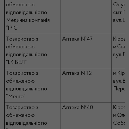
обмеженою
Онуфрі
відповідальністю
смт П
Медична компанія
вул.Це
“ІРІС”
Товариство з
Аптека №47
Кірово
обмеженою
м.Світ
відповідальністю
вул.Ле
“І.К.ВЕЛ”
Товариство з
Аптека №12
м.Кіро
обмеженою
вул.Ве
відповідальністю
Персп
“Менго”
Товариство з
Аптека №40
Кірово
обмеженою
м.Олек
відповідальністю
Собор