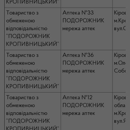
КРОПИВНИЦЬКИЙ”
Товариство з
Аптека №33
Кірово
обмеженою
ПОДОРОЖНИК
м.Кро
відповідальністю
мережа аптек
вул.Со
“ПОДОРОЖНИК
КРОПИВНИЦЬКИЙ”
Товариство з
Аптека №36
Кірово
обмеженою
ПОДОРОЖНИК
м.Олек
відповідальністю
мережа аптек
Собор
“ПОДОРОЖНИК
КРОПИВНИЦЬКИЙ”
Товариство з
Аптека №12
Кірово
обмеженою
ПОДОРОЖНИК
област
відповідальністю
мережа аптек
м.Кро
“ПОДОРОЖНИК
вул.Ян
КРОПИВНИЦЬКИЙ”