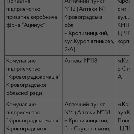
Приватне
Аптечний пункт
Кірово
підприємство
№12 (Аптеки №1
смт П
приватна виробнича
Кіровоградська
вул.Це
фірма “Ацинус”
обл.,
КНП “
м.Кропивницький,
ЦРЛ”, 
вул.Куроп’ятникова,
корпу
2-А)
Комунальне
Аптека №118
м.Кроп
підприємство
р Студ
“Кіровоградфармація”
А
Кіровоградської
обласної ради
Комунальне
Аптечний пункт
м.Кро
підприємство
№6 (Аптеки №118
вул.К
“Кіровоградфармація”
м.Кропивницький,
Попов
Кіровоградської
б-р Студентський,
“ЦПМ