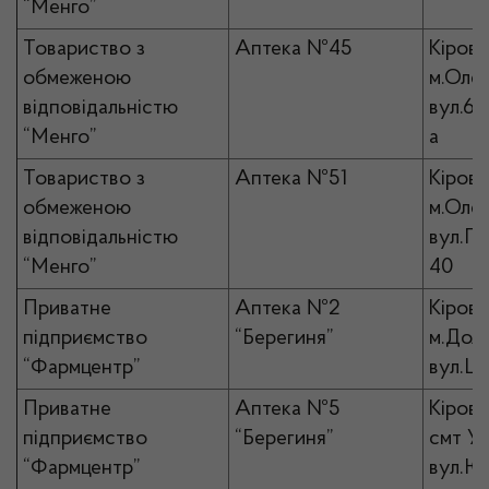
“Менго”
Товариство з
Аптека №45
Кірово
обмеженою
м.Олек
відповідальністю
вул.6-
“Менго”
а
Товариство з
Аптека №51
Кірово
обмеженою
м.Олек
відповідальністю
вул.Гр
“Менго”
40
Приватне
Аптека №2
Кірово
підприємство
“Берегиня”
м.Доли
“Фармцентр”
вул.Це
Приватне
Аптека №5
Кірово
підприємство
“Берегиня”
смт Ус
“Фармцентр”
вул.Юв