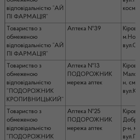
обмеженою
вул.П
відповідальністю “АЙ
космон
ПІ ФАРМАЦІЯ”
Товариство з
Аптека №39
Кірово
обмеженою
м.Ново
відповідальністю “АЙ
вул.Со
ПІ ФАРМАЦІЯ”
Товариство з
Аптека №13
Кірово
обмеженою
ПОДОРОЖНИК
Малови
відповідальністю
мережа аптек
н, смт
“ПОДОРОЖНИК
вул.Ка
КРОПИВНИЦЬКИЙ”
Товариство з
Аптека №25
Кірово
обмеженою
ПОДОРОЖНИК
Добро
відповідальністю
мережа аптек
р-н, м
“ПОДОРОЖНИК
вул.Пе