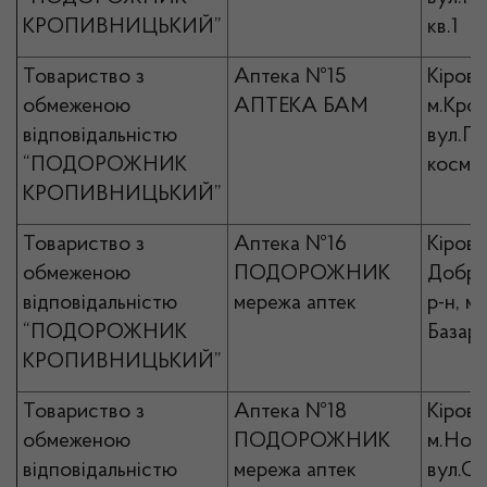
КРОПИВНИЦЬКИЙ”
кв.1
Товариство з
Аптека №15
Кірово
обмеженою
АПТЕКА БАМ
м.Кро
відповідальністю
вул.П
“ПОДОРОЖНИК
космон
КРОПИВНИЦЬКИЙ”
Товариство з
Аптека №16
Кірово
обмеженою
ПОДОРОЖНИК
Добро
відповідальністю
мережа аптек
р-н, м
“ПОДОРОЖНИК
Базарн
КРОПИВНИЦЬКИЙ”
Товариство з
Аптека №18
Кірово
обмеженою
ПОДОРОЖНИК
м.Ново
відповідальністю
мережа аптек
вул.Со