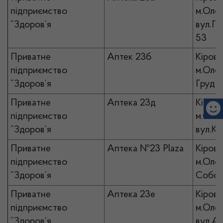
підприємство
м.Олек
“Здоров’я
вул.П
53
Приватне
Аптек 23б
Кірово
підприємство
м.Олек
“Здоров’я
Грудня
Приватне
Аптека 23д
Кірово
підприємство
м.Олек
“Здоров’я
вул.Ко
Приватне
Аптека №23 Plaza
Кірово
підприємство
м.Олек
“Здоров’я
Собор
Приватне
Аптека 23е
Кірово
підприємство
м.Олек
“Здоров’я
вул.Ан