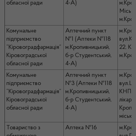
обласної ради
4-А)
м.Кро
Місько
м.Кро
Комунальне
Аптечний пункт
м.Кро
підприємство
№1 (Аптеки №118
вул.Кр
“Кіровоградфармація”
м.Кропивницький,
22, К
Кіровоградської
б-р Студентський,
м.Кро
обласної ради
4-А)
Комунальне
Аптечний пункт
м.Кро
підприємство
№3 (Аптеки №118
вул.Ше
“Кіровоградфармація”
м.Кропивницький,
КНП “
Кіровоградської
б-р Студентський,
лікарн
обласної ради
4-А)
Кропи
місько
Товариство з
Аптека №16
м.Кро