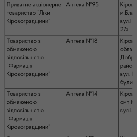
Приватне акціонерне
Аптека №95
Кірово
товариство “Ліки
м.Благ
Кіровоградщини”
вул.Ге
27а
Товариство з
Аптека №18
Кірово
обмеженою
област
відповільністю
Добро
“Фармація
район 
Кіровоградщини”
вул. П
будин
Товариство з
Аптека №14
Кірово
обмеженою
смт Ко
відповільністю
вул.Ш
“Фармація
Кіровоградщини”