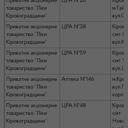
Приватне акціонерне
ЦРА №26
Кірово
товариство “Ліки
м.Гайв
Кіровоградщини”
вул.Св
Приватне акціонерне
ЦРА №38
Кірово
товариство “Ліки
смт Н
Кіровоградщини”
вул.Кр
Приватне акціонерне
ЦРА №59
Кірово
товариство “Ліки
смт Ус
Кіровоградщини”
вул.Ша
Приватне акціонерне
Аптека №146
м.Кро
товариство “Ліки
вул.По
Кіровоградщини”
корпус
Приватне акціонерне
ЦРА №48
Кірово
товариство “Ліки
смт
Кіровоградщини”
Новоа