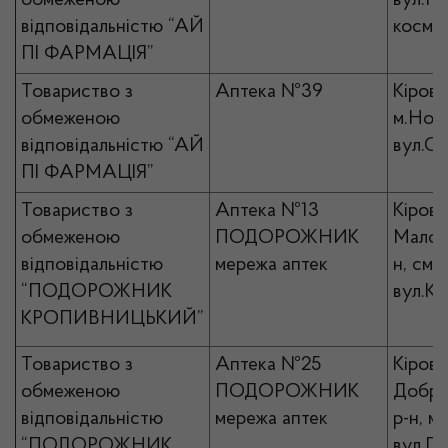
обмеженою
вул.П
відповідальністю “АЙ
космон
ПІ ФАРМАЦІЯ”
Товариство з
Аптека №39
Кірово
обмеженою
м.Ново
відповідальністю “АЙ
вул.Со
ПІ ФАРМАЦІЯ”
Товариство з
Аптека №13
Кірово
обмеженою
ПОДОРОЖНИК
Малови
відповідальністю
мережа аптек
н, смт
“ПОДОРОЖНИК
вул.Ка
КРОПИВНИЦЬКИЙ”
Товариство з
Аптека №25
Кірово
обмеженою
ПОДОРОЖНИК
Добро
відповідальністю
мережа аптек
р-н, м
“ПОДОРОЖНИК
вул.Пе