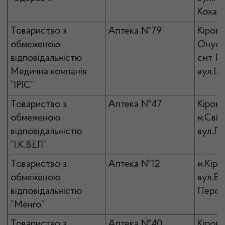
Кохана
Товариство з
Аптека №79
Кірово
обмеженою
Онуфрі
відповідальністю
смт П
Медична компанія
вул.Це
“ІРІС”
Товариство з
Аптека №47
Кірово
обмеженою
м.Світ
відповідальністю
вул.Ле
“І.К.ВЕЛ”
Товариство з
Аптека №12
м.Кіро
обмеженою
вул.Ве
відповідальністю
Персп
“Менго”
Товариство з
Аптека №40
Кірово