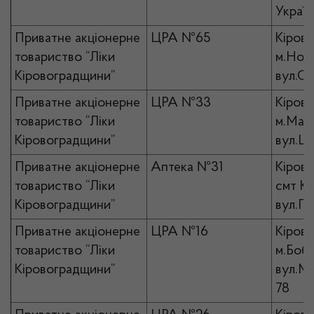
Україн
Приватне акціонерне
ЦРА №65
Кірово
товариство “Ліки
м.Ново
Кіровоградщини”
вул.С
Приватне акціонерне
ЦРА №33
Кірово
товариство “Ліки
м.Мала
Кіровоградщини”
вул.Ш
Приватне акціонерне
Аптека №31
Кірово
товариство “Ліки
смт Ко
Кіровоградщини”
вул.Пе
Приватне акціонерне
ЦРА №16
Кірово
товариство “Ліки
м.Бобр
Кіровоградщини”
вул.Ми
78