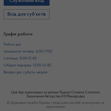
Службовий вхід
Вхід для суб’єктів
Графік роботи
Робочі дні:
понеділок-четвер: 8.00-17.00
п’ятниця: 8.00-15.45
Обідня перерва: 12.00-12.45
Вихідні дні: субота, неділя
Цей твір ліцензовано на умовах
Ліцензії Creative Commons
Зазначення Авторства 4.0 Міжнародна
© Державна служба України з лікарських засобів та контролю за
наркотиками