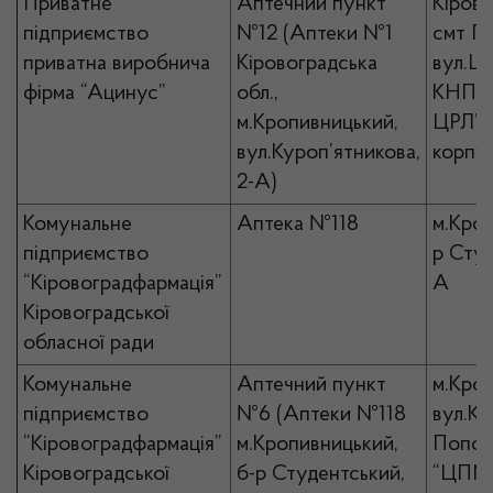
Приватне
Аптечний пункт
Кірово
підприємство
№12 (Аптеки №1
смт П
приватна виробнича
Кіровоградська
вул.Це
фірма “Ацинус”
обл.,
КНП “
м.Кропивницький,
ЦРЛ”, 
вул.Куроп’ятникова,
корпу
2-А)
Комунальне
Аптека №118
м.Кроп
підприємство
р Студ
“Кіровоградфармація”
А
Кіровоградської
обласної ради
Комунальне
Аптечний пункт
м.Кро
підприємство
№6 (Аптеки №118
вул.К
“Кіровоградфармація”
м.Кропивницький,
Попов
Кіровоградської
б-р Студентський,
“ЦПМ