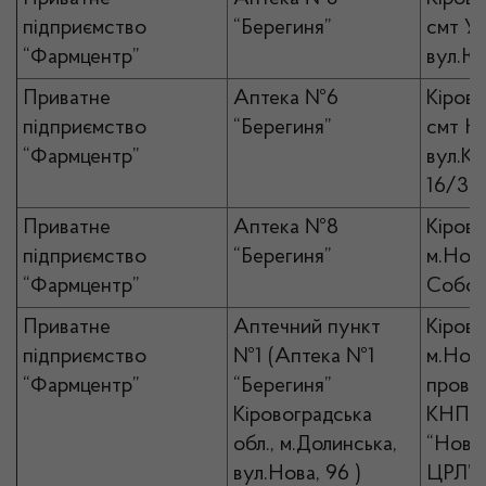
підприємство
“Берегиня”
смт Ус
“Фармцентр”
вул.Юв
Приватне
Аптека №6
Кірово
підприємство
“Берегиня”
смт Н
“Фармцентр”
вул.Кр
16/3
Приватне
Аптека №8
Кірово
підприємство
“Берегиня”
м.Ново
“Фармцентр”
Собор
Приватне
Аптечний пункт
Кірово
підприємство
№1 (Аптека №1
м.Ново
“Фармцентр”
“Берегиня”
пров.Л
Кіровоградська
КНП
обл., м.Долинська,
“Ново
вул.Нова, 96 )
ЦРЛ”