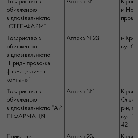
Товариство з
Аптека №1
Кірово
обмеженою
м.Ново
відповідальністю
пров.Л
“СТЕП-ФАРМ”
Товариство з
Аптека №23
м.Кро
обмеженою
вул.Со
відповідальністю
“Придніпровська
фармацевтична
компанія”
Товариство з
Аптека №1
Кірово
обмеженою
Олекс
відповідальністю “АЙ
р-н, м
ПІ ФАРМАЦІЯ”
вул.Ге
42
Приватне
Аптека 23а
Кірово