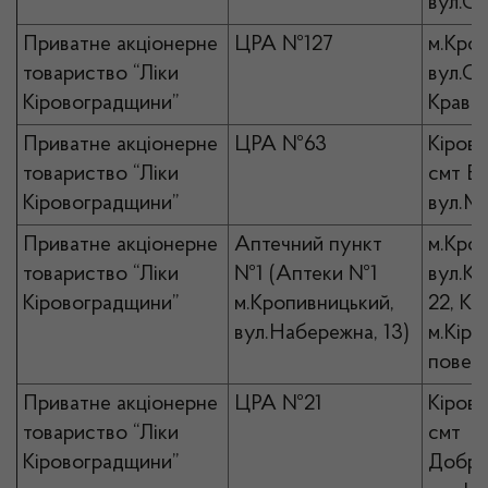
вул.Сл
Приватне акціонерне
ЦРА №127
м.Кро
товариство “Ліки
вул.Ст
Кіровоградщини”
Кравчи
Приватне акціонерне
ЦРА №63
Кірово
товариство “Ліки
смт Ві
Кіровоградщини”
вул.Ми
Приватне акціонерне
Аптечний пункт
м.Кро
товариство “Ліки
№1 (Аптеки №1
вул.Кр
Кіровоградщини”
м.Кропивницький,
22, К
вул.Набережна, 13)
м.Кіро
повер
Приватне акціонерне
ЦРА №21
Кірово
товариство “Ліки
смт
Кіровоградщини”
Добро