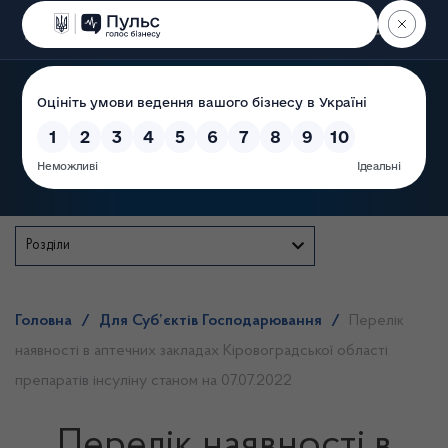
Пошук
Державна служба
Розділи
Головна
/
Для Суб’єктів Господарювання
/
Перелік
наявності в аптечних закладах Кіровоградської області
препаратів інсуліну станом на 07.07.2022
Перелік наявності в