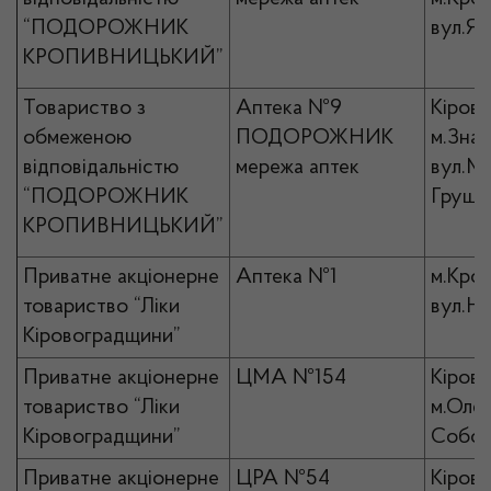
“ПОДОРОЖНИК
вул.Ян
КРОПИВНИЦЬКИЙ”
Товариство з
Аптека №9
Кірово
обмеженою
ПОДОРОЖНИК
м.Знам
відповідальністю
мережа аптек
вул.М
“ПОДОРОЖНИК
Грушев
КРОПИВНИЦЬКИЙ”
Приватне акціонерне
Аптека №1
м.Кро
товариство “Ліки
вул.На
Кіровоградщини”
Приватне акціонерне
ЦМА №154
Кірово
товариство “Ліки
м.Олек
Кіровоградщини”
Собор
Приватне акціонерне
ЦРА №54
Кірово