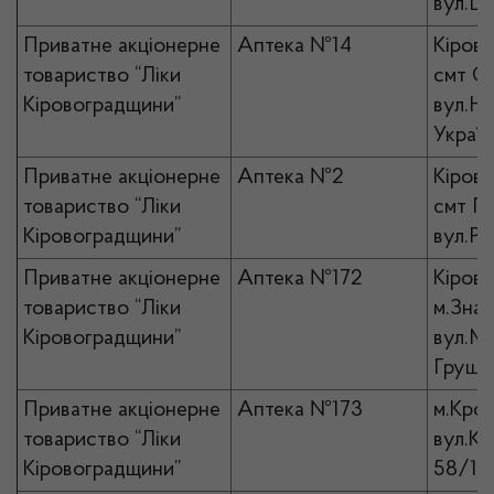
вул.Це
Приватне акціонерне
Аптека №14
Кірово
товариство “Ліки
смт Ол
Кіровоградщини”
вул.Н
Україн
Приватне акціонерне
Аптека №2
Кірово
товариство “Ліки
смт Го
Кіровоградщини”
вул.Ри
Приватне акціонерне
Аптека №172
Кірово
товариство “Ліки
м.Знам
Кіровоградщини”
вул.М
Грушев
Приватне акціонерне
Аптека №173
м.Кро
товариство “Ліки
вул.Ко
Кіровоградщини”
58/12