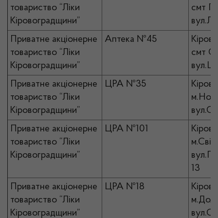
товариство “Ліки
смт П
Кіровоградщини”
вул.Лі
Приватне акціонерне
Аптека №45
Кірово
товариство “Ліки
смт Он
Кіровоградщини”
вул.Це
Приватне акціонерне
ЦРА №35
Кірово
товариство “Ліки
м.Нов
Кіровоградщини”
вул.Со
Приватне акціонерне
ЦРА №101
Кірово
товариство “Ліки
м.Світ
Кіровоградщини”
вул.Ге
13
Приватне акціонерне
ЦРА №18
Кірово
товариство “Ліки
м.Доли
Кіровоградщини”
вул.С