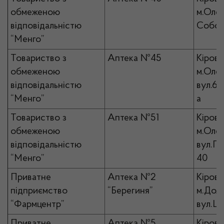
обмеженою
м.Олек
відповідальністю
Собор
“Менго”
Товариство з
Аптека №45
Кірово
обмеженою
м.Олек
відповідальністю
вул.6-
“Менго”
а
Товариство з
Аптека №51
Кірово
обмеженою
м.Олек
відповідальністю
вул.Гр
“Менго”
40
Приватне
Аптека №2
Кірово
підприємство
“Берегиня”
м.Доли
“Фармцентр”
вул.Це
Приватне
Аптека №5
Кірово