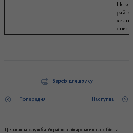
Новоу
районн
вестиб
повер
Версія для друку
Попередня
Наступна
Державна служба України з лікарських засобів та