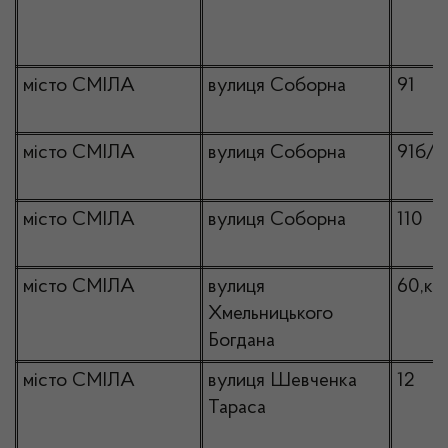
місто СМІЛА
вулиця Соборна
91
місто СМІЛА
вулиця Соборна
91б/4
місто СМІЛА
вулиця Соборна
110
місто СМІЛА
вулиця
60,кв
Хмельницького
Богдана
місто СМІЛА
вулиця Шевченка
12
Тараса