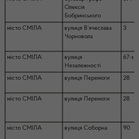
Олексія
Бобринського
місто СМІЛА
вулиця В’ячеслава
3
Чорновола
місто СМІЛА
вулиця
67-з
Незалежності
місто СМІЛА
вулиця Перемоги
28
місто СМІЛА
вулиця Перемоги
28
місто СМІЛА
вулиця Соборна
90