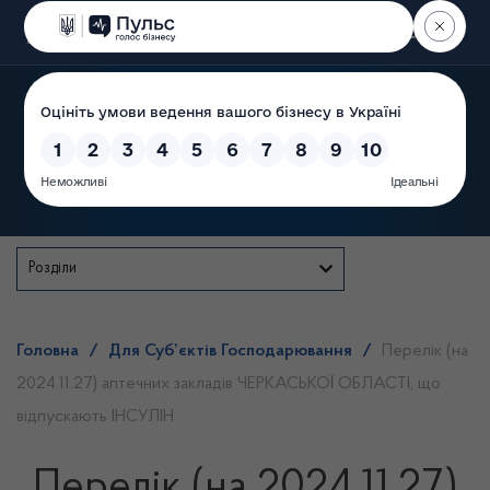
Пошук
Державна служба
Розділи
Головна
/
Для Суб’єктів Господарювання
/
Перелік (на
2024.11.27) аптечних закладів ЧЕРКАСЬКОЇ ОБЛАСТІ, що
відпускають ІНСУЛІН
Перелік (на 2024.11.27)