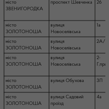
місто
проспект Шевченка
26
ЗВЕНИГОРОДКА
місто
вулиця
1а
ЗОЛОТОНОША
Новоселівська
місто
вулиця
2А/1
ЗОЛОТОНОША
Новоселівська
місто
вулиця
2-
ЗОЛОТОНОША
Новоселівська
Г,прим
місто
вулиця Обухова
3П
ЗОЛОТОНОША
місто
вулиця Садовий
4а
ЗОЛОТОНОША
проїзд