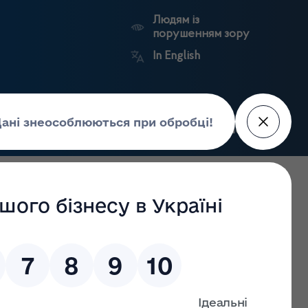
Людям із
порушенням зору
In English
Пошук
рес-центр
Контакти
Антикорупційний
ьких
Ринковий
Державні
портал
а
нагляд
реєстри
Держлікслужби
риторії Івано-Франківської області станом на 25.05.2022