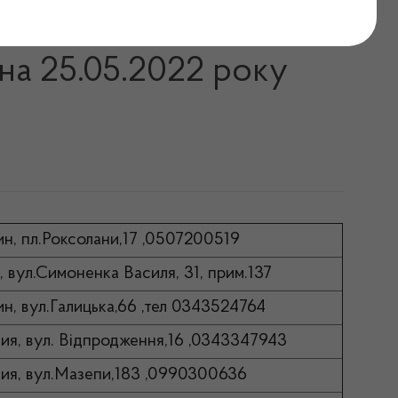
ь відпуск інсулінів на
 на 25.05.2022 року
тин, пл.Роксолани,17 ,0507200519
, вул.Симоненка Василя, 31, прим.137
тин, вул.Галицька,66 ,тел 0343524764
омия, вул. Відпродження,16 ,0343347943
омия, вул.Мазепи,183 ,0990300636