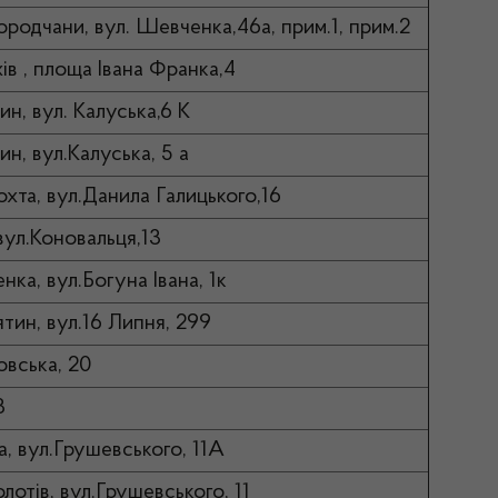
городчани, вул. Шевченка,46а, прим.1, прим.2
ів , площа Івана Франка,4
ин, вул. Калуська,6 К
ин, вул.Калуська, 5 а
охта, вул.Данила Галицького,16
,вул.Коновальця,13
нка, вул.Богуна Івана, 1к
ятин, вул.16 Липня, 299
ровська, 20
98
а, вул.Грушевського, 11А
лотів, вул.Грушевського, 11