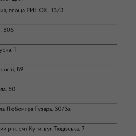
омия, площа РИНОК , 13/3
а, 80б
усна, 1
ності, 89
ла, 50
ала Любомира Гузара, 30/3а
ий р-н, смт Кути, вул.Тюдівська, 7