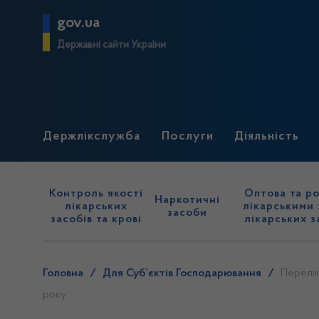
gov.ua
Державні сайти України
Держлікслужба
Послуги
Діяльність
Контроль якості
Оптова та ро
Наркотичні
лікарських
лікарськими 
засоби
засобів та крові
лікарських з
Головна
/
Для Суб’єктів Господарювання
/
Перелік
року