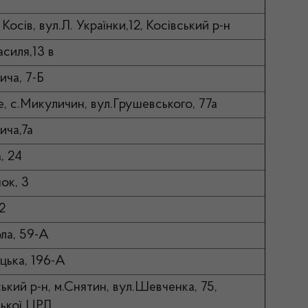
Косів, вул.Л. Українки,12, Косівський р-н
асиля,13 в
ича, 7-Б
е, с.Микуличин, вул.Грушевського, 77а
ича,7а
, 24
ок, 3
2
ола, 59-А
цька, 196-А
ький р-н, м.Снятин, вул.Шевченка, 75,
ської ЦРЛ