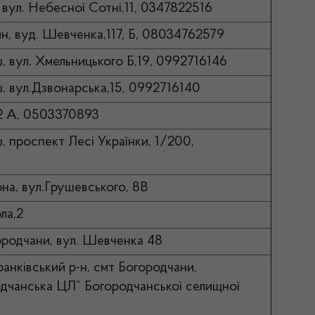
, вул. Небесної Сотні,11, 0347822516
ин, вуд. Шевченка,117, Б, 08034762579
ш, вул. Хмельницького Б,19, 0992716146
ш, вул.Дзвонарська,15, 0992716140
42 А, 0503370893
ш, проспект Лесі Українки, 1/200,
рна, вул.Грушевського, 8В
ла,2
городчани, вул. Шевченка 48
ранківський р-н, смт Богородчани,
дчанська ЦЛ” Богородчанської селищної