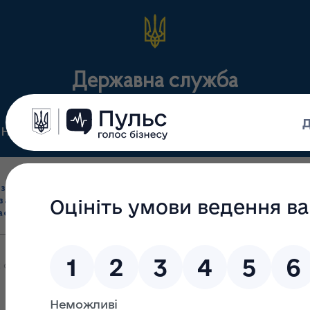
Державна служба
Нормативні документи
Для громадськості
П
Ліцензування
здрібна торгівля
Державний
виробництва лікарс
засобами, імпорт
нагляд
засобів, крові т
асобів (крім АФІ)
(контроль)
сертифікація
 суб”єктів господарювання, які здійснюють відпуск інсулінів на те