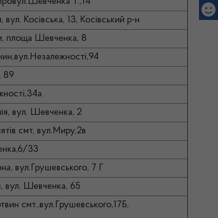
 провул.Шевченка Т.,14
, вул. Косівська, 13, Косівський р-н
ти, площа Шевченка, 8
нчин,вул.Незалежності,94
, 89
жності,34а
ія, вул. Шевченка, 2
ятів смт, вул.Миру,2в
ненка,6/33
рна, вул.Грушевського, 7 Г
н, вул. Шевченка, 65
твин смт.,вул.Грушевського,17Б,