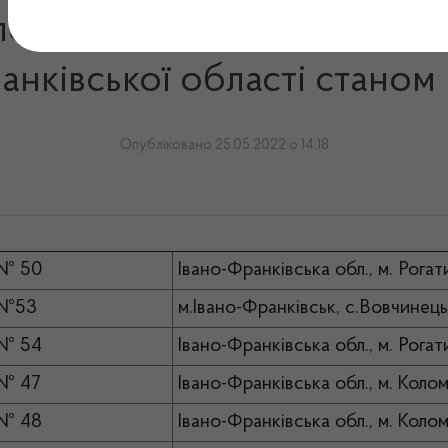
подарювання, які здійснюют
анківської області станом
Опубліковано 25.05.2022 о 14:18
 № 50
Івано-Франківська обл., м. Рога
 №53
м.Івано-Франківськ, с.Вовчинець
 № 54
Івано-Франківська обл., м. Рога
 № 47
Івано-Франківська обл., м. Кол
 № 48
Івано-Франківська обл., м. Кол