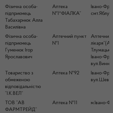
Фізична особа-
Аптека
Івано-Фран
підприємець
№1″ФІАЛКА”
смт.Яблуні
Табахарнюк Алла
Василівна
Фізична особа-
Аптечний пункт
Аптечний 
підприємець
№1
лікаря”(Ап
Гуменюк Ігор
Тлумацький
Ярославович
Івано-Фран
вул.Винни
Товариство з
Аптека №92
Івано-Фран
обмеженою
вул.Шевче
відповідальністю
“І.К.ВЕЛ”
ТОВ “АВ
Аптека №11
м.Івано-Фр
ФАРМТРЕЙД”