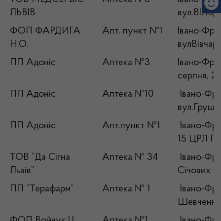
ЛЬВІВ
вул.ВІЛЬД
ФОП ФАРДИГА
Апт, пункт №1
Івано-Фран
Н.О.
вулВівчар
ПП Адоніс
Аптека №3
Івано-Фран
серпня, 2
ПП Адоніс
Аптека №10
Івано-Фран
вул.Грушев
ПП Адоніс
Апт.пункт №1
Івано-Фран
15 ЦРЛ П
ТОВ “Да Сігна
Аптека № 34
Івано-Фран
Львів”
Січових С
ПП “Терафарм”
Аптека № 1
Івано-Фран
Шевченка,
ФОП Войчук І.І.
Аптека №1
Івано-Фран