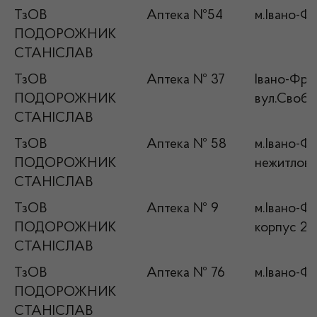
ТзОВ
Аптека №54
м.Івано-Фр
ПОДОРОЖНИК
СТАНІСЛАВ
ТзОВ
Аптека № 37
Івано-Фран
ПОДОРОЖНИК
вул.Свобо
СТАНІСЛАВ
ТзОВ
Аптека № 58
м.Івано-Фр
ПОДОРОЖНИК
нежитлов
СТАНІСЛАВ
ТзОВ
Аптека № 9
м.Івано-Фр
ПОДОРОЖНИК
корпус 2
СТАНІСЛАВ
ТзОВ
Аптека № 76
м.Івано-Фр
ПОДОРОЖНИК
СТАНІСЛАВ