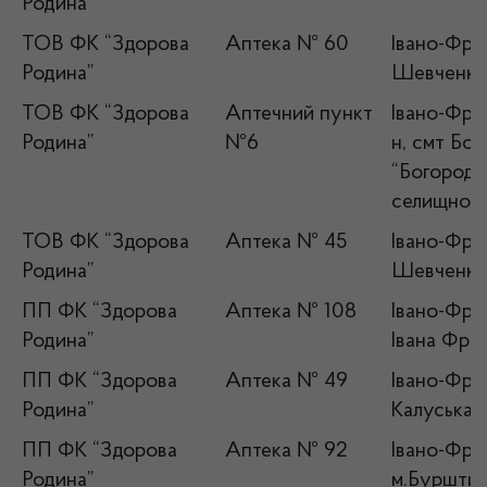
Родина”
ТОВ ФК “Здорова
Аптека № 60
Івано-Фран
Родина”
Шевченка
ТОВ ФК “Здорова
Аптечний пункт
Івано-Фран
Родина”
№6
н, смт Бо
“Богородч
селищної 
ТОВ ФК “Здорова
Аптека № 45
Івано-Фран
Родина”
Шевченка,
ПП ФК “Здорова
Аптека № 108
Івано-Фран
Родина”
Івана Фра
ПП ФК “Здорова
Аптека № 49
Івано-Фран
Родина”
Калуська,6
ПП ФК “Здорова
Аптека № 92
Івано-Фран
Родина”
м.Бурштин,