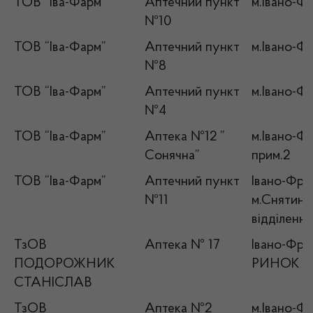
ТОВ “Іва-Фарм”
Аптечний пункт
м.Івано-Фр
№10
ТОВ “Іва-Фарм”
Аптечний пункт
м.Івано-Фр
№8
ТОВ “Іва-Фарм”
Аптечний пункт
м.Івано-Фр
№4
ТОВ “Іва-Фарм”
Аптека №12 ”
м.Івано-Фр
Сонячна”
прим.2
ТОВ “Іва-Фарм”
Аптечний пункт
Івано-Фран
№11
м.Снятин, 
відділенн
ТзОВ
Аптека № 17
Івано-Фран
ПОДОРОЖНИК
РИНОК , 
СТАНІСЛАВ
ТзОВ
Аптека №2
м.Івано-Фр