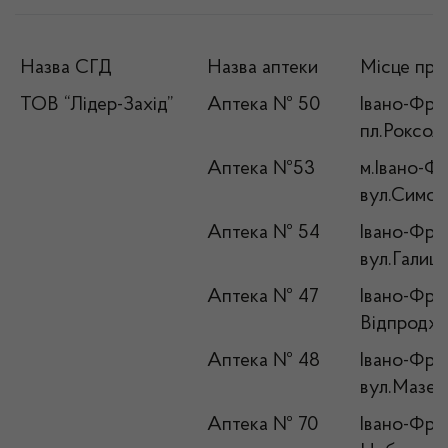
Назва СГД
Назва аптеки
Місце про
ТОВ “Лідер-Захід”
Аптека № 50
Івано-Фран
пл.Роксол
Аптека №53
м.Івано-Фр
вул.Симоне
Аптека № 54
Івано-Фран
вул.Галиц
Аптека № 47
Івано-Фран
Відпродже
Аптека № 48
Івано-Фран
вул.Мазеп
Аптека № 70
Івано-Фран