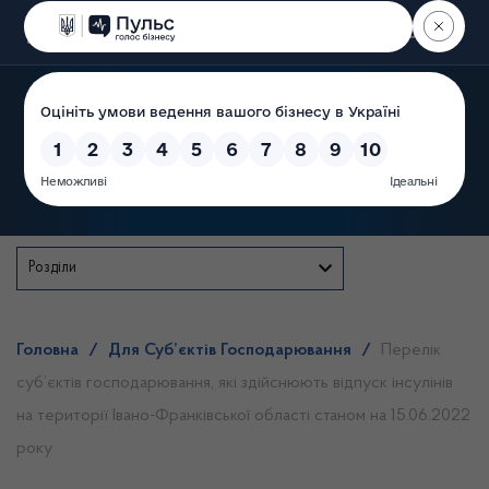
Пошук
Державна служба
Розділи
Головна
/
Для Суб’єктів Господарювання
/
Перелік
суб’єктів господарювання, які здійснюють відпуск інсулінів
на території Івано-Франківської області станом на 15.06.2022
року