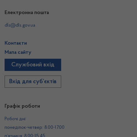
Електронна пошта
dls@dls.gov.ua
Контакти
Мапа сайту
Службовий вхід
Вхід для суб’єктів
Графік роботи
Робочі дні:
понеділок-четвер: 8.00-17.00
п’ятниця: 8.00-15.45