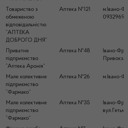
Товариство з
Аптека №121
м.Івано-Фр
обмеженою
09329695
відповідальністю
“АПТЕКА
ДОБРОГО ДНЯ”
Приватне
Аптека №48
Івано-Фран
підприємство
Привокзал
“Аптека Аронія”
Мале колективне
Аптека №26
м.Івано-Фр
підприємство
“Фармако”
Мале колективне
Аптека №35
Івано-Фран
підприємство
вул.Гетьм
“Фармако”