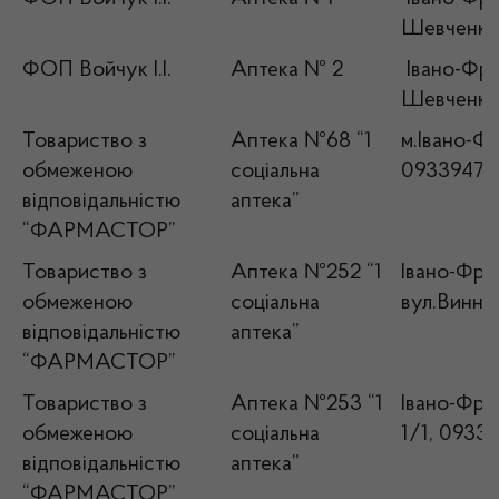
Шевченка,
ФОП Войчук І.І.
Аптека № 2
Івано-Фран
Шевченка,
Товариство з
Аптека №68 “1
м.Івано-Фр
обмеженою
соціальна
09339476
відповідальністю
аптека”
“ФАРМАСТОР”
Товариство з
Аптека №252 “1
Івано-Фран
обмеженою
соціальна
вул.Винни
відповідальністю
аптека”
“ФАРМАСТОР”
Товариство з
Аптека №253 “1
Івано-Фран
обмеженою
соціальна
1/1, 0933
відповідальністю
аптека”
“ФАРМАСТОР”