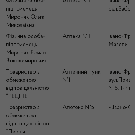
Фізична особа-
Аптека №1
Івано-Фран
підприємець
сел.Заболо
Мироняк Ольга
Миколаївна
Фізична особа-
Аптека №1
Івано-Фран
підприємець
Мазепи Ів
Мироняк Роман
Володимирович
Товариство з
Аптечний пункт
Івано-Фран
обмеженою
№1
вул.Привок
відповідальністю
№5, 1-й п
“РЕЦІПЕ”
Товариство з
Апетека №5
м.Івано-Фр
обмеженою
відповідальністю
“Перша”