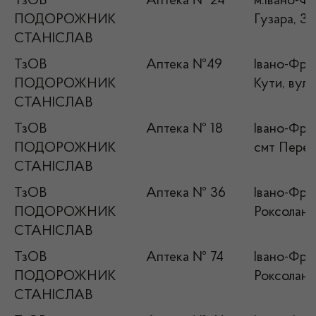
ТзОВ
Аптека № 24
м.Івано-Ф
ПОДОРОЖНИК
Гузара, 3
СТАНІСЛАВ
ТзОВ
Аптека №49
Івано-Фран
ПОДОРОЖНИК
Кути, вул.
СТАНІСЛАВ
ТзОВ
Аптека № 18
Івано-Фран
ПОДОРОЖНИК
смт Перегі
СТАНІСЛАВ
ТзОВ
Аптека № 36
Івано-Фран
ПОДОРОЖНИК
Роксолани
СТАНІСЛАВ
ТзОВ
Аптека № 74
Івано-Фран
ПОДОРОЖНИК
Роксолани,
СТАНІСЛАВ