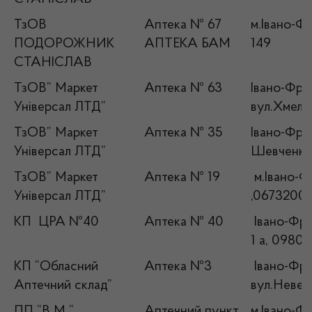
ТзОВ
Аптека № 67
м.Івано-Фр
ПОДОРОЖНИК
АПТЕКА БАМ
149
СТАНІСЛАВ
ТзОВ” Маркет
Аптека № 63
Івано-Фран
Універсал ЛТД”
вул.Хмель
ТзОВ” Маркет
Аптека № 35
Івано-Фран
Універсал ЛТД”
Шевченка,
ТзОВ” Маркет
Аптека № 19
м.Івано-Фр
Універсал ЛТД”
,0673200
КП ЦРА №40
Аптека № 40
Івано-Фран
1 а, 0980
КП “Обласний
Аптека №3
Івано-Фран
Аптечний склад”
вул.Невес
ПП “В М “
Аптечний пункт
м.Івано-Фр