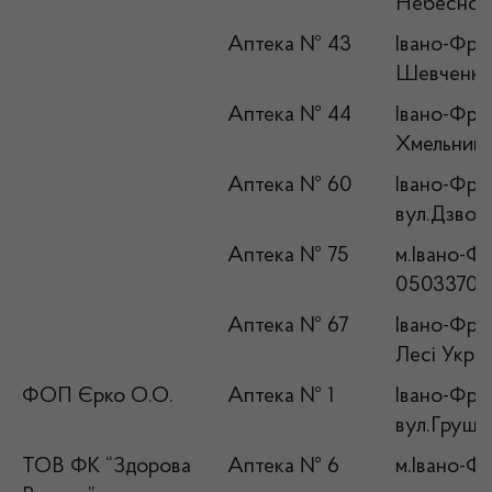
Небесної 
Аптека № 43
Івано-Фран
Шевченка,
Аптека № 44
Івано-Фран
Хмельниць
Аптека № 60
Івано-Фран
вул.Дзвон
Аптека № 75
м.Івано-Фр
05033708
Аптека № 67
Івано-Фран
Лесі Укра
ФОП Єрко О.О.
Аптека № 1
Івано-Фран
вул.Груше
ТОВ ФК “Здорова
Аптека № 6
м.Івано-Фр