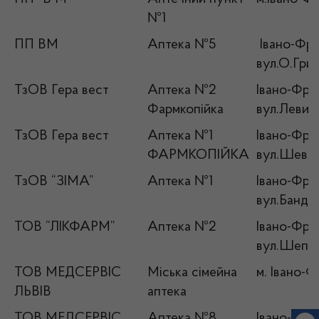
№1
ПП ВМ
Аптека №5
Івано-Фран
вул.О.Гриц
ТзОВ Гера вест
Аптека №2
Івано-Фран
Фармкопійка
вул.Левиць
ТзОВ Гера вест
Аптека №1
Івано-Фран
ФАРМКОПІЙКА
вул.Шевче
ТзОВ “ЗІМА”
Аптека №1
Івано-Фран
вул.Бандер
ТОВ “ЛІКФАРМ”
Аптека №2
Івано-Фран
вул.Шепти
ТОВ МЕДСЕРВІС
Міська сімейна
м. Івано-Ф
ЛЬВІВ
аптека
ТОВ МЕДСЕРВІС
Аптека №8
Івано-Фран