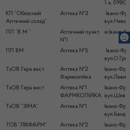
1 а, 0980
КП “Обласний
Аптека №3
Івано-Фран
Аптечний склад”
вул.Невес
ПП “В М “
Аптечний пункт
м.Івано-Фр
№1
ПП ВМ
Аптека №5
Івано-Фран
вул.О.Гриц
ТзОВ Гера вест
Аптека №2
Івано-Фран
Фармкопійка
вул.Левиць
ТзОВ Гера вест
Аптека №1
Івано-Фран
ФАРМКОПІЙКА
вул.Шевче
ТзОВ “ЗІМА”
Аптека №1
Івано-Фран
вул.Бандер
ТОВ “ЛІКФАРМ”
Аптека №2
Івано-Фран