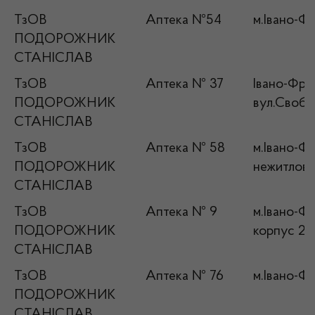
ТзОВ
Аптека №54
м.Івано-Фр
ПОДОРОЖНИК
СТАНІСЛАВ
ТзОВ
Аптека № 37
Івано-Фран
ПОДОРОЖНИК
вул.Свобо
СТАНІСЛАВ
ТзОВ
Аптека № 58
м.Івано-Фр
ПОДОРОЖНИК
нежитлов
СТАНІСЛАВ
ТзОВ
Аптека № 9
м.Івано-Фр
ПОДОРОЖНИК
корпус 2
СТАНІСЛАВ
ТзОВ
Аптека № 76
м.Івано-Фр
ПОДОРОЖНИК
СТАНІСЛАВ