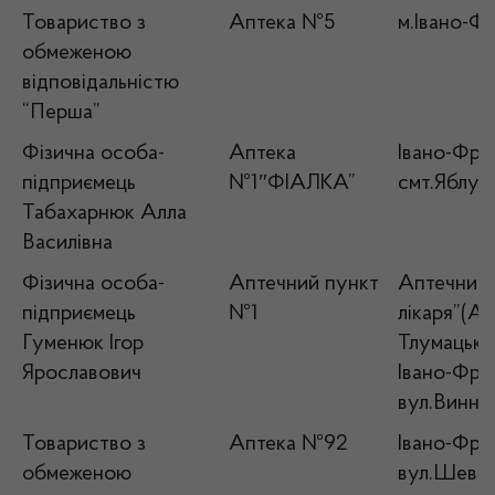
Товариство з
Аптека №5
м.Івано-Фр
обмеженою
відповідальністю
“Перша”
Фізична особа-
Аптека
Івано-Фран
підприємець
№1″ФІАЛКА”
смт.Яблуні
Табахарнюк Алла
Василівна
Фізична особа-
Аптечний пункт
Аптечний 
підприємець
№1
лікаря”(Ап
Гуменюк Ігор
Тлумацький
Ярославович
Івано-Фран
вул.Винни
Товариство з
Аптека №92
Івано-Фран
обмеженою
вул.Шевче