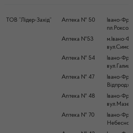
ТОВ “Лідер-Захід”
Аптека № 50
Івано-Фран
пл.Роксол
Аптека №53
м.Івано-Фр
вул.Симоне
Аптека № 54
Івано-Фран
вул.Галиц
Аптека № 47
Івано-Фран
Відпродже
Аптека № 48
Івано-Фран
вул.Мазеп
Аптека № 70
Івано-Фран
Небесної 