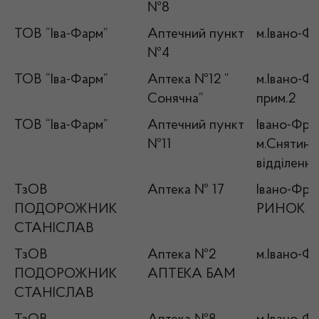
№8
ТОВ “Іва-Фарм”
Аптечний пункт
м.Івано-Фр
№4
ТОВ “Іва-Фарм”
Аптека №12 ”
м.Івано-Фр
Сонячна”
прим.2
ТОВ “Іва-Фарм”
Аптечний пункт
Івано-Фран
№11
м.Снятин, 
відділенн
ТзОВ
Аптека № 17
Івано-Фран
ПОДОРОЖНИК
РИНОК , 
СТАНІСЛАВ
ТзОВ
Аптека №2
м.Івано-Фр
ПОДОРОЖНИК
АПТЕКА БАМ
СТАНІСЛАВ