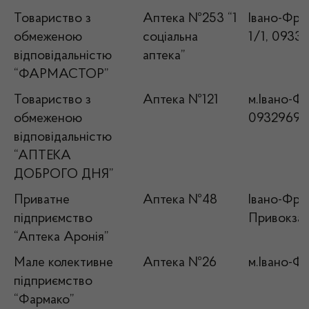
Товариство з
Аптека №253 “1
Івано-Фран
обмеженою
соціальна
1/1, 0933
відповідальністю
аптека”
“ФАРМАСТОР”
Товариство з
Аптека №121
м.Івано-Фр
обмеженою
09329695
відповідальністю
“АПТЕКА
ДОБРОГО ДНЯ”
Приватне
Аптека №48
Івано-Фран
підприємство
Привокзал
“Аптека Аронія”
Мале колективне
Аптека №26
м.Івано-Фр
підприємство
“Фармако”