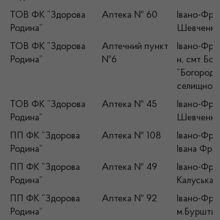
ТОВ ФК “Здорова
Аптека № 60
Івано-Фран
Родина”
Шевченка
ТОВ ФК “Здорова
Аптечний пункт
Івано-Фран
Родина”
№6
н, смт Бо
“Богородч
селищної 
ТОВ ФК “Здорова
Аптека № 45
Івано-Фран
Родина”
Шевченка,
ПП ФК “Здорова
Аптека № 108
Івано-Фран
Родина”
Івана Фра
ПП ФК “Здорова
Аптека № 49
Івано-Фран
Родина”
Калуська,6
ПП ФК “Здорова
Аптека № 92
Івано-Фран
Родина”
м.Бурштин,