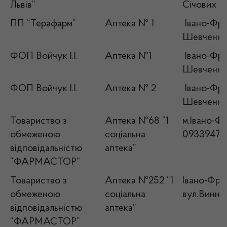
Львів”
Січових С
ПП “Терафарм”
Аптека № 1
Івано-Фран
Шевченка,
ФОП Войчук І.І.
Аптека №1
Івано-Фран
Шевченка,
ФОП Войчук І.І.
Аптека № 2
Івано-Фран
Шевченка,
Товариство з
Аптека №68 “1
м.Івано-Фр
обмеженою
соціальна
09339476
відповідальністю
аптека”
“ФАРМАСТОР”
Товариство з
Аптека №252 “1
Івано-Фран
обмеженою
соціальна
вул.Винни
відповідальністю
аптека”
“ФАРМАСТОР”