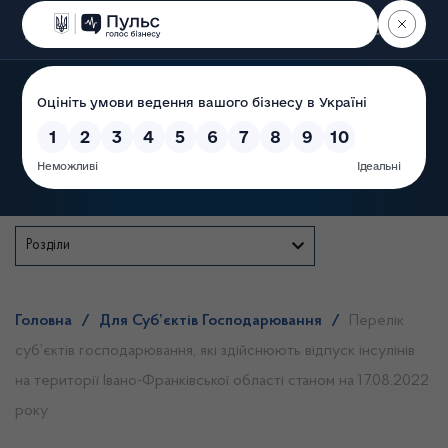
Пошук
Державна служба
Розділи
Головна
/
Для Суб’єктів Господарювання
/
Перелік
суб’єктів господарювання, які здійснюють відпуск інсулінів
на території Івано-Франківської області станом на 17.08.2022
року