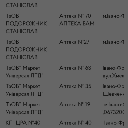
СТАНІСЛАВ
ТзОВ
Аптека № 70
м.Івано-Фр
ПОДОРОЖНИК
АПТЕКА БАМ
СТАНІСЛАВ
ТзОВ
Аптека №27
м.Івано-Фр
ПОДОРОЖНИК
СТАНІСЛАВ
ТзОВ” Маркет
Аптека № 63
Івано-Фран
Універсал ЛТД”
вул.Хмель
ТзОВ” Маркет
Аптека № 35
Івано-Фран
Універсал ЛТД”
Шевченка,
ТзОВ” Маркет
Аптека № 19
м.Івано-Фр
Універсал ЛТД”
,0673200
КП ЦРА №40
Аптека № 40
Івано-Фран