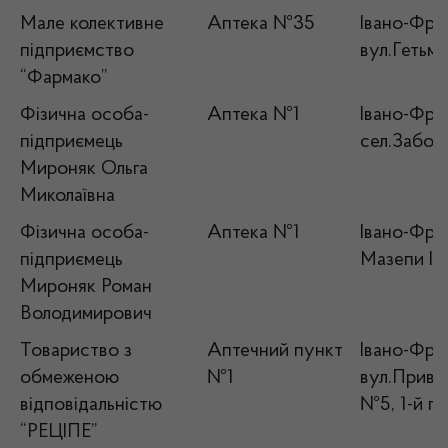
Мале колективне
Аптека №35
Івано-Фран
підприємство
вул.Гетьм
“Фармако”
Фізична особа-
Аптека №1
Івано-Фран
підприємець
сел.Заболо
Мироняк Ольга
Миколаївна
Фізична особа-
Аптека №1
Івано-Фран
підприємець
Мазепи Ів
Мироняк Роман
Володимирович
Товариство з
Аптечний пункт
Івано-Фран
обмеженою
№1
вул.Привок
відповідальністю
№5, 1-й п
“РЕЦІПЕ”