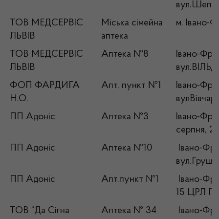
вул.Шепти
ТОВ МЕДСЕРВІС
Міська сімейна
м. Івано-Ф
ЛЬВІВ
аптека
ТОВ МЕДСЕРВІС
Аптека №8
Івано-Фран
ЛЬВІВ
вул.ВІЛЬД
ФОП ФАРДИГА
Апт, пункт №1
Івано-Фран
Н.О.
вулВівчар
ПП Адоніс
Аптека №3
Івано-Фран
серпня, 2
ПП Адоніс
Аптека №10
Івано-Фран
вул.Грушев
ПП Адоніс
Апт.пункт №1
Івано-Фран
15 ЦРЛ П
ТОВ “Да Сігна
Аптека № 34
Івано-Фран