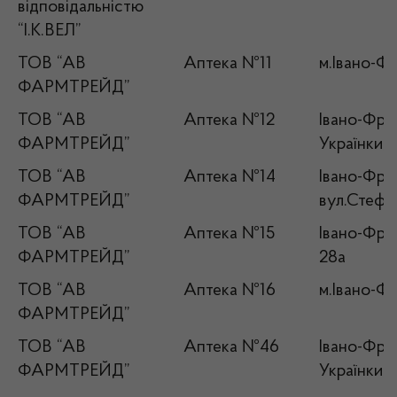
відповідальністю
“І.К.ВЕЛ”
ТОВ “АВ
Аптека №11
м.Івано-Фр
ФАРМТРЕЙД”
ТОВ “АВ
Аптека №12
Івано-Фран
ФАРМТРЕЙД”
Українки, 1
ТОВ “АВ
Аптека №14
Івано-Фран
ФАРМТРЕЙД”
вул.Стефа
ТОВ “АВ
Аптека №15
Івано-Фран
ФАРМТРЕЙД”
28а
ТОВ “АВ
Аптека №16
м.Івано-Фр
ФАРМТРЕЙД”
ТОВ “АВ
Аптека №46
Івано-Фран
ФАРМТРЕЙД”
Українки, 1