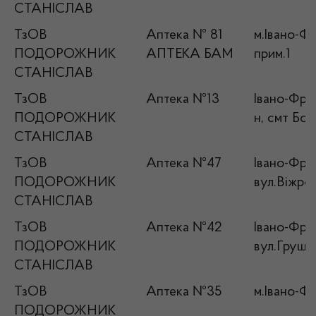
СТАНІСЛАВ
ТзОВ
Аптека № 81
м.Івано-Фр
ПОДОРОЖНИК
АПТЕКА БАМ
прим.1
СТАНІСЛАВ
ТзОВ
Аптека №13
Івано-Фран
ПОДОРОЖНИК
н, смт Бо
СТАНІСЛАВ
ТзОВ
Аптека №47
Івано-Фран
ПОДОРОЖНИК
вул.Віжрод
СТАНІСЛАВ
ТзОВ
Аптека №42
Івано-Фран
ПОДОРОЖНИК
вул.Груше
СТАНІСЛАВ
ТзОВ
Аптека №35
м.Івано-Фр
ПОДОРОЖНИК