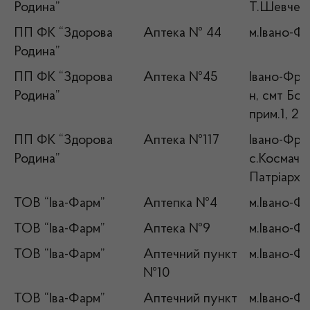
Родина”
Т.Шевченк
ПП ФК “Здорова
Аптека № 44
м.Івано-Фр
Родина”
ПП ФК “Здорова
Аптека №45
Івано-Фран
Родина”
н, смт Бог
прим.1, 2
ПП ФК “Здорова
Аптека №117
Івано-Фран
Родина”
с.Космач,
Патріарха,
ТОВ “Іва-Фарм”
Аптепка №4
м.Івано-Фр
ТОВ “Іва-Фарм”
Аптека №9
м.Івано-Фр
ТОВ “Іва-Фарм”
Аптечний пункт
м.Івано-Фр
№10
ТОВ “Іва-Фарм”
Аптечний пункт
м.Івано-Фр