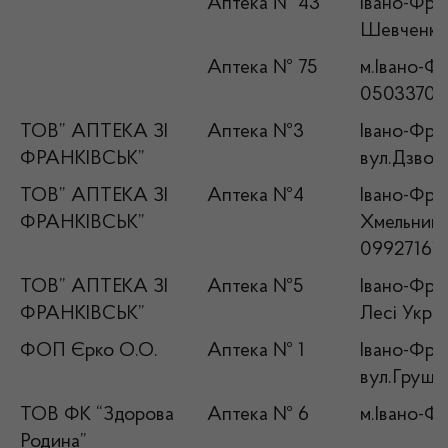
Аптека № 43
Івано-Фран
Шевченка,
Аптека № 75
м.Івано-Фр
05033708
ТОВ” АПТЕКА ЗІ
Аптека №3
Івано-Фран
ФРАНКІВСЬК”
вул.Дзвон
ТОВ” АПТЕКА ЗІ
Аптека №4
Івано-Фран
ФРАНКІВСЬК”
Хмельницьк
09927161
ТОВ” АПТЕКА ЗІ
Аптека №5
Івано-Фран
ФРАНКІВСЬК”
Лесі Укра
ФОП Єрко О.О.
Аптека № 1
Івано-Фран
вул.Груше
ТОВ ФК “Здорова
Аптека № 6
м.Івано-Фр
Родина”