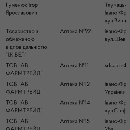
Гуменюк Ігор
Тлумацький
Ярославович
Івано-Фран
вул.Винни
Товариство з
Аптека №92
Івано-Фран
обмеженою
вул.Шевче
відповідальністю
“І.К.ВЕЛ”
ТОВ “АВ
Аптека №11
м.Івано-Фр
ФАРМТРЕЙД”
ТОВ “АВ
Аптека №12
Івано-Фран
ФАРМТРЕЙД”
Українки, 
ТОВ “АВ
Аптека №14
Івано-Фран
ФАРМТРЕЙД”
вул.Стефа
ТОВ “АВ
Аптека №15
Івано-Фран
ФАРМТРЕЙД”
28а