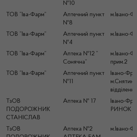
№10
ТОВ “Іва-Фарм”
Аптечний пункт
м.Івано-Ф
№8
ТОВ “Іва-Фарм”
Аптечний пункт
м.Івано-Фр
№4
ТОВ “Іва-Фарм”
Аптека №12 ”
м.Івано-Ф
Сонячна”
прим.2
ТОВ “Іва-Фарм”
Аптечний пункт
Івано-Фран
№11
м.Снятин, 
відділенн
ТзОВ
Аптека № 17
Івано-Фран
ПОДОРОЖНИК
РИНОК , 
СТАНІСЛАВ
ТзОВ
Аптека №2
м.Івано-Фр