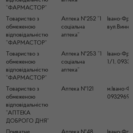
відповідальністю
аптека”
“ФАРМАСТОР”
Товариство з
Аптека №252 “1
Івано-Фран
обмеженою
соціальна
вул.Винни
відповідальністю
аптека”
“ФАРМАСТОР”
Товариство з
Аптека №253 “1
Івано-Фран
обмеженою
соціальна
1/1, 0933
відповідальністю
аптека”
“ФАРМАСТОР”
Товариство з
Аптека №121
м.Івано-Фр
обмеженою
09329695
відповідальністю
“АПТЕКА
ДОБРОГО ДНЯ”
Приватне
Аптека №48
Івано-Фран