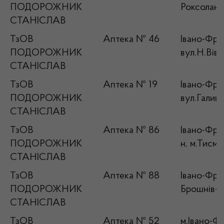
ПОДОРОЖНИК
Роксолани
СТАНІСЛАВ
ТзОВ
Аптека № 46
Івано-Фран
ПОДОРОЖНИК
вул.Н.Вів
СТАНІСЛАВ
ТзОВ
Аптека № 19
Івано-Фран
ПОДОРОЖНИК
вул.Галиць
СТАНІСЛАВ
ТзОВ
Аптека № 86
Івано-Фран
ПОДОРОЖНИК
н, м.Тисме
СТАНІСЛАВ
ТзОВ
Аптека № 88
Івано-Фран
ПОДОРОЖНИК
Брошнів-О
СТАНІСЛАВ
ТзОВ
Аптека № 52
м.Івано-Фр