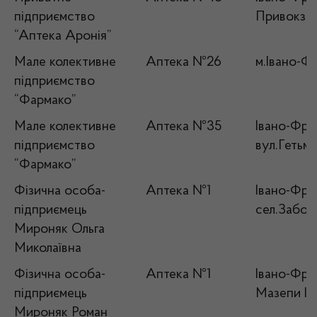
підприємство
Привокзал
“Аптека Аронія”
Мале колективне
Аптека №26
м.Івано-Фр
підприємство
“Фармако”
Мале колективне
Аптека №35
Івано-Фран
підприємство
вул.Гетьм
“Фармако”
Фізична особа-
Аптека №1
Івано-Фран
підприємець
сел.Заболо
Мироняк Ольга
Миколаївна
Фізична особа-
Аптека №1
Івано-Фран
підприємець
Мазепи Ів
Мироняк Роман