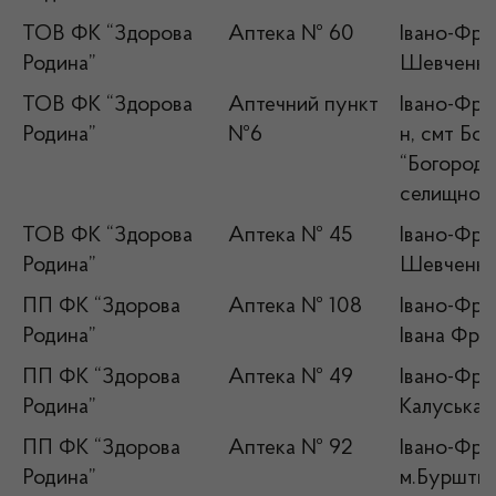
ТОВ ФК “Здорова
Аптека № 60
Івано-Фран
Родина”
Шевченка
ТОВ ФК “Здорова
Аптечний пункт
Івано-Фран
Родина”
№6
н, смт Бо
“Богородч
селищної 
ТОВ ФК “Здорова
Аптека № 45
Івано-Фран
Родина”
Шевченка,
ПП ФК “Здорова
Аптека № 108
Івано-Фран
Родина”
Івана Фра
ПП ФК “Здорова
Аптека № 49
Івано-Фран
Родина”
Калуська,
ПП ФК “Здорова
Аптека № 92
Івано-Фран
Родина”
м.Бурштин,