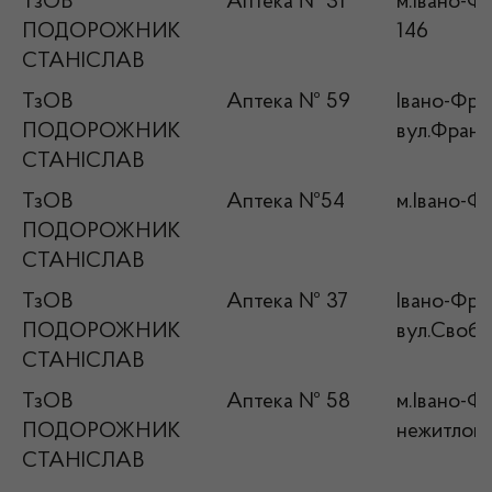
ТзОВ
Аптека № 31
м.Івано-Фр
ПОДОРОЖНИК
146
СТАНІСЛАВ
ТзОВ
Аптека № 59
Івано-Фран
ПОДОРОЖНИК
вул.Франк
СТАНІСЛАВ
ТзОВ
Аптека №54
м.Івано-Фр
ПОДОРОЖНИК
СТАНІСЛАВ
ТзОВ
Аптека № 37
Івано-Фран
ПОДОРОЖНИК
вул.Свобо
СТАНІСЛАВ
ТзОВ
Аптека № 58
м.Івано-Фр
ПОДОРОЖНИК
нежитлов
СТАНІСЛАВ