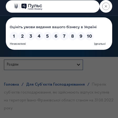
Пошук
Державна служба
Розділи
Головна
/
Для Суб’єктів Господарювання
/
Перелік
суб’єктів господарювання, які здійснюють відпуск інсулінів
на території Івано-Франківської області станом на 31.08.2022
року