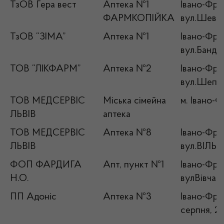
ТзОВ Гера вест
Аптека №1
Івано-Фран
ФАРМКОПІЙКА
вул.Шевче
ТзОВ “ЗІМА”
Аптека №1
Івано-Фран
вул.Банде
ТОВ “ЛІКФАРМ”
Аптека №2
Івано-Фран
вул.Шепти
ТОВ МЕДСЕРВІС
Міська сімейна
м. Івано-Ф
ЛЬВІВ
аптека
ТОВ МЕДСЕРВІС
Аптека №8
Івано-Фран
ЛЬВІВ
вул.ВІЛЬД
ФОП ФАРДИГА
Апт, пункт №1
Івано-Фран
Н.О.
вулВівчар
ПП Адоніс
Аптека №3
Івано-Фран
серпня, 2