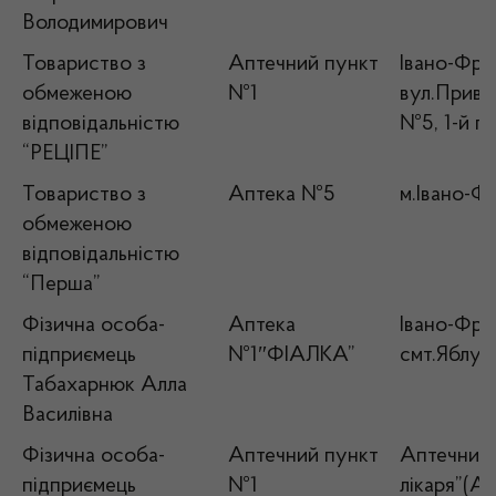
Володимирович
Товариство з
Аптечний пункт
Івано-Фран
обмеженою
№1
вул.Привок
відповідальністю
№5, 1-й п
“РЕЦІПЕ”
Товариство з
Аптека №5
м.Івано-Фр
обмеженою
відповідальністю
“Перша”
Фізична особа-
Аптека
Івано-Фран
підприємець
№1″ФІАЛКА”
смт.Яблуні
Табахарнюк Алла
Василівна
Фізична особа-
Аптечний пункт
Аптечний 
підприємець
№1
лікаря”(А