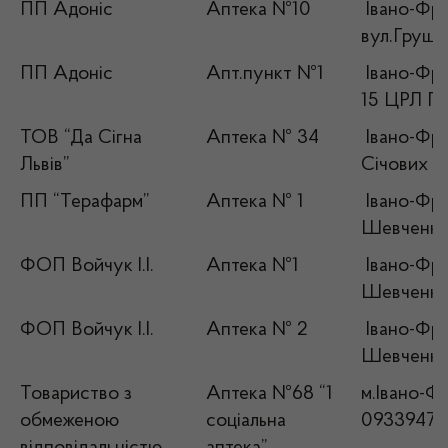
ПП Адоніс
Аптека №10
Івано-Фран
вул.Грушев
ПП Адоніс
Апт.пункт №1
Івано-Фран
15 ЦРЛ П
ТОВ “Да Сігна
Аптека № 34
Івано-Фран
Львів”
Січових С
ПП “Терафарм”
Аптека № 1
Івано-Фран
Шевченка
ФОП Войчук І.І.
Аптека №1
Івано-Фран
Шевченка,
ФОП Войчук І.І.
Аптека № 2
Івано-Фран
Шевченка
Товариство з
Аптека №68 “1
м.Івано-Фр
обмеженою
соціальна
09339476