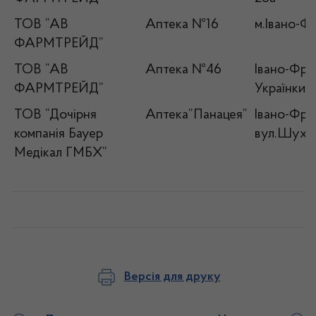
ТОВ “АВ
Аптека №16
м.Івано-Фр
ФАРМТРЕЙД”
ТОВ “АВ
Аптека №46
Івано-Фран
ФАРМТРЕЙД”
Українки, 1
ТОВ “Дочірня
Аптека”Панацея”
Івано-Фран
компанія Бауер
вул.Шухев
Медікал ГМБХ”
Версія для друку