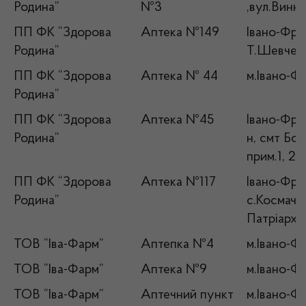
Родина”
№3
,вул.Винн
ПП ФК “Здорова
Аптека №149
Івано-Фран
Родина”
Т.Шевченк
ПП ФК “Здорова
Аптека № 44
м.Івано-Фр
Родина”
ПП ФК “Здорова
Аптека №45
Івано-Фран
Родина”
н, смт Бо
прим.1, 2
ПП ФК “Здорова
Аптека №117
Івано-Фран
Родина”
с.Космач,
Патріарха
ТОВ “Іва-Фарм”
Аптепка №4
м.Івано-Фр
ТОВ “Іва-Фарм”
Аптека №9
м.Івано-Фр
ТОВ “Іва-Фарм”
Аптечний пункт
м.Івано-Фр