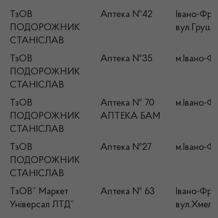
ТзОВ
Аптека №42
Івано-Фран
ПОДОРОЖНИК
вул.Груше
СТАНІСЛАВ
ТзОВ
Аптека №35
м.Івано-Фр
ПОДОРОЖНИК
СТАНІСЛАВ
ТзОВ
Аптека № 70
м.Івано-Фр
ПОДОРОЖНИК
АПТЕКА БАМ
СТАНІСЛАВ
ТзОВ
Аптека №27
м.Івано-Фр
ПОДОРОЖНИК
СТАНІСЛАВ
ТзОВ” Маркет
Аптека № 63
Івано-Фран
Універсал ЛТД”
вул.Хмель