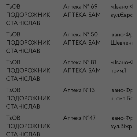
ТзОВ
Аптека № 69
м.Івано-Фр
ПОДОРОЖНИК
АПТЕКА БАМ
вул.Європе
СТАНІСЛАВ
ТзОВ
Аптека № 50
Івано-Фран
ПОДОРОЖНИК
АПТЕКА БАМ
Шевченка,
СТАНІСЛАВ
ТзОВ
Аптека № 81
м.Івано-Фр
ПОДОРОЖНИК
АПТЕКА БАМ
прим.1
СТАНІСЛАВ
ТзОВ
Аптека №13
Івано-Фран
ПОДОРОЖНИК
н, смт Бо
СТАНІСЛАВ
ТзОВ
Аптека №47
Івано-Фран
ПОДОРОЖНИК
вул.Віжро
СТАНІСЛАВ