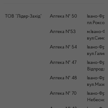
ТОВ “Лідер-Захід”
Аптека № 50
Івано-Фран
пл.Роксол
Аптека №53
м.Івано-Фр
вул.Симон
Аптека № 54
Івано-Фран
вул.Галиц
Аптека № 47
Івано-Фран
Відпродже
Аптека № 48
Івано-Фран
вул.Мазеп
Аптека № 70
Івано-Фран
Небесної 