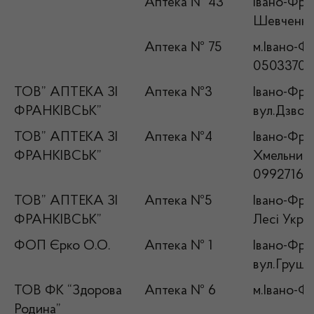
Аптека № 43
Івано-Фран
Шевченка,
Аптека № 75
м.Івано-Фр
05033708
ТОВ” АПТЕКА ЗІ
Аптека №3
Івано-Фран
ФРАНКІВСЬК”
вул.Дзвон
ТОВ” АПТЕКА ЗІ
Аптека №4
Івано-Фран
ФРАНКІВСЬК”
Хмельницьк
09927161
ТОВ” АПТЕКА ЗІ
Аптека №5
Івано-Фран
ФРАНКІВСЬК”
Лесі Укра
ФОП Єрко О.О.
Аптека № 1
Івано-Фран
вул.Груше
ТОВ ФК “Здорова
Аптека № 6
м.Івано-Фр
Родина”