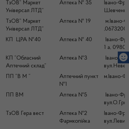
ТзОВ” Маркет
Аптека № 35
Івано-Фран
Універсал ЛТД”
Шевченка,
ТзОВ” Маркет
Аптека № 19
м.Івано-Фр
Універсал ЛТД”
,0673200
КП ЦРА №40
Аптека № 40
Івано-Фра
1 а, 0980
КП “Обласний
Аптека №3
Івано-Фра
Аптечний склад”
вул.Невес
ПП “В М “
Аптечний пункт
м.Івано-Фр
№1
ПП ВМ
Аптека №5
Івано-Фран
вул.О.Гриц
ТзОВ Гера вест
Аптека №2
Івано-Фран
Фармкопійка
вул.Левиць