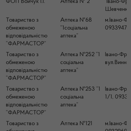
ФОП Войчук І.І.
Аптека № 2
Івано-Фран
Шевченка,
Товариство з
Аптека №68
м.Івано-Фр
обмеженою
“1соціальна
09339476
відповідальністю
аптека”
“ФАРМАСТОР”
Товариство з
Аптека №252 “1
Івано-Фран
обмеженою
соціальна
вул.Винни
відповідальністю
аптека”
“ФАРМАСТОР”
Товариство з
Аптека №253 “1
Івано-Фран
обмеженою
соціальна
1/1, 0933
відповідальністю
аптека”
“ФАРМАСТОР”
Товариство з
Аптека №121
м.Івано-Фр