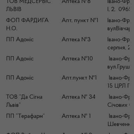
ТОВ МЕДСЕРВІС
Аптека №8
Івано-Фран
ЛЬВІВ
І, 2, 0965
ФОП ФАРДИГА
Апт, пункт №1
Івано-Фран
Н.О.
вулВівчаре
ПП Адоніс
Аптека №3
Івано-Фран
серпня, 2 
ПП Адоніс
Аптека №10
Івано-Фран
вул.Грушев
ПП Адоніс
Апт.пункт №1
Івано-Фран
15 ЦРЛ П
ТОВ “Да Сігна
Аптека № 34
Івано-Фран
Львів”
Січових Ст
ПП “Терафарм”
Аптека № 1
Івано-Фран
Шевченка,