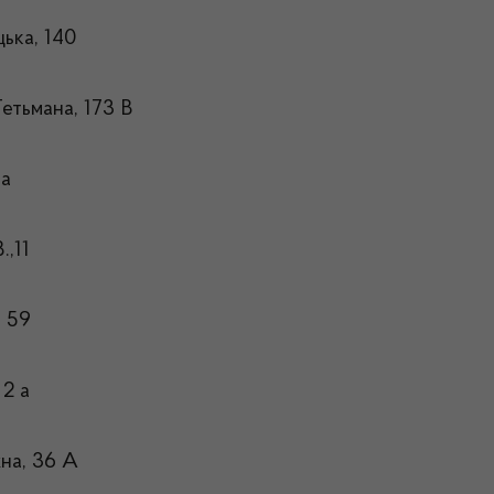
цька, 140
Гетьмана, 173 В
 а
.,11
, 59
 2 а
жна, 36 А