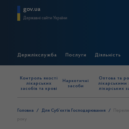
gov.ua
Державні сайти України
Держлікслужба
Послуги
Діяльність
Контроль якості
Оптова та ро
Наркотичні
лікарських
лікарськими 
засоби
засобів та крові
лікарських з
Головна
/
Для Суб’єктів Господарювання
/
Перелік
року