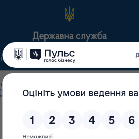
Державна служба
Нормативні документи
Для громадськості
П
Ліцензування
здрібна торгівля
Державний
виробництва лікарс
засобами, імпорт
нагляд
засобів, крові т
асобів (крім АФІ)
(контроль)
сертифікація
 суб’єктів господарювання, які здійснюють відпуск інсулінів на те