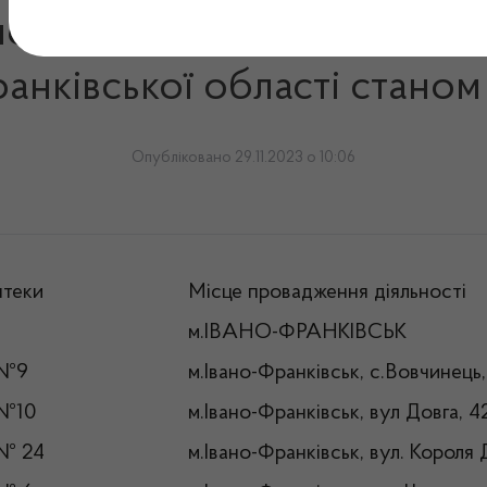
подарювання, які здійснюют
анківської області станом
Опубліковано 29.11.2023 о 10:06
птеки
Місце провадження діяльності
м.ІВАНО-ФРАНКІВСЬК
 №9
м.Івано-Франківськ, с.Вовчинець
 №10
м.Івано-Франківськ, вул Довга, 4
 № 24
м.Івано-Франківськ, вул. Короля 