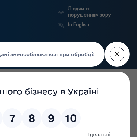
Людям із
порушенням зору
In English
Пошук
рес-центр
Контакти
Антикорупційний
ьких
Ринковий
Державні
портал
а
нагляд
реєстри
Держлікслужби
риторії Івано-Франківської області станом на 29.11.2023