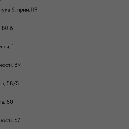
чука 6, прим,119
, 80 б
сна, 1
ності, 89
ла, 58/5
ла, 50
ності, 67