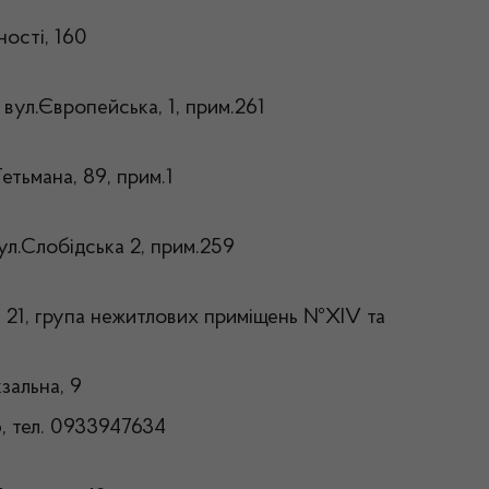
ності, 160
 вул.Європейська, 1, прим.261
етьмана, 89, прим.1
вул.Слобідська 2, прим.259
, 21, група нежитлових приміщень №XIV та
зальна, 9
6, тел. 0933947634