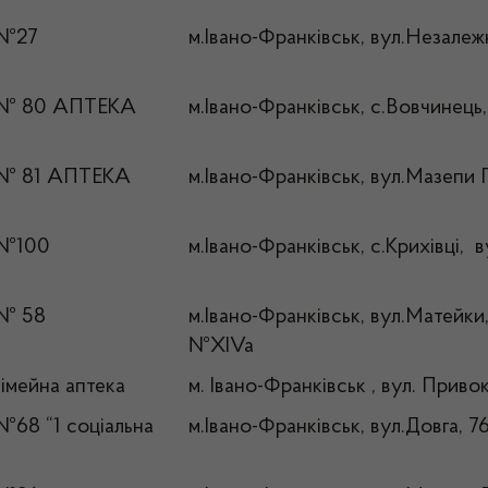
 №27
м.Івано-Франківськ, вул.Незалеж
 № 80 АПТЕКА
м.Івано-Франківськ, с.Вовчинець,
 № 81 АПТЕКА
м.Івано-Франківськ, вул.Мазепи Г
 №100
м.Івано-Франківськ, с.Крихівці, 
 № 58
м.Івано-Франківськ, вул.Матейки
№XIVa
сімейна аптека
м. Івано-Франківськ , вул. Привок
№68 “1 соціальна
м.Івано-Франківськ, вул.Довга, 7