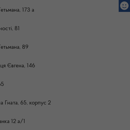
етьмана, 173 а
ості, 81
Гетьмана, 89
ьця Євгена, 146
65
а Гната, 65, корпус 2
анка 12 а/1