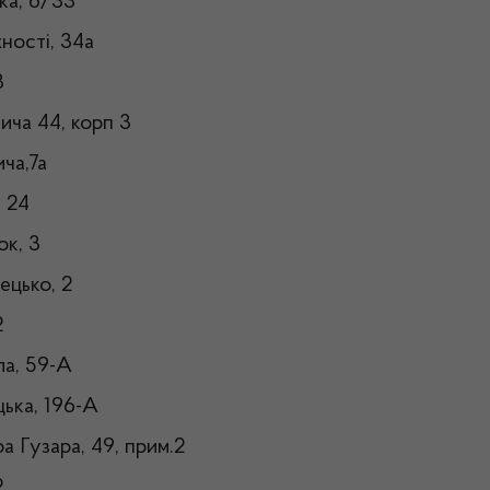
нка, 6/33
жності, 34а
98
вича 44, корп 3
ича,7а
, 24
ок, 3
ецько, 2
2
ла, 59-А
цька, 196-А
а Гузара, 49, прим.2
2