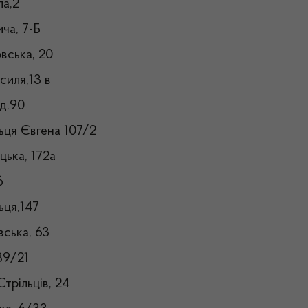
ла,2
ча, 7-Б
овська, 20
силя,13 в
уд.90
льця Євгена 107/2
цька, 172а
6
ьця,147
вська, 63
89/21
Стрільців, 24