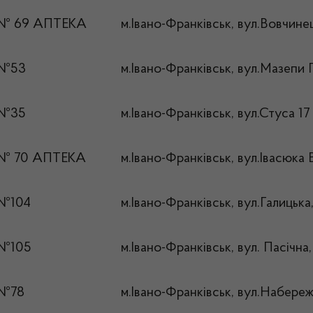
 № 69 АПТЕКА
м.Івано-Франківськ, вул.Вовчине
 №53
м.Івано-Франківськ, вул.Мазепи 
 №35
м.Івано-Франківськ, вул.Стуса 17
 № 70 АПТЕКА
м.Івано-Франківськ, вул.Івасюка В
 №104
м.Івано-Франківськ, вул.Галицька
 №105
м.Івано-Франківськ, вул. Пасічна,
 №78
м.Івано-Франківськ, вул.Набере