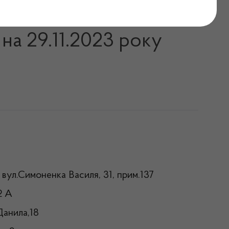
ь відпуск інсулінів на
 на 29.11.2023 року
, вул.Симоненка Василя, 31, прим.137
2 А
Данила,18