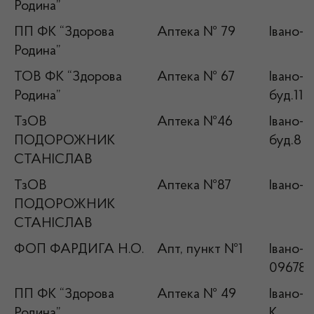
Родина”
ПП ФК “Здорова
Аптека № 79
Івано-Ф
Родина”
ТОВ ФК “Здорова
Аптека № 67
Івано-Ф
Родина”
буд.11а
ТзОВ
Аптека №46
Івано-Ф
ПОДОРОЖНИК
буд.8 а
СТАНІСЛАВ
ТзОВ
Аптека №87
Івано-Ф
ПОДОРОЖНИК
СТАНІСЛАВ
ФОП ФАРДИГА Н.О.
Апт, пункт №1
Івано-Ф
096784
ПП ФК “Здорова
Аптека № 49
Івано-Ф
Родина”
К