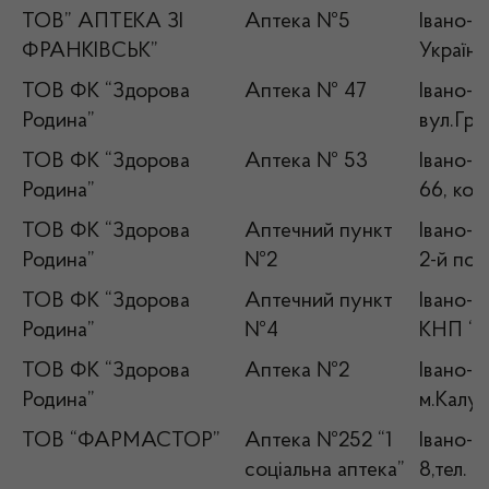
ТОВ” АПТЕКА ЗІ
Аптека №5
Івано-Ф
ФРАНКІВСЬК”
Україн
ТОВ ФК “Здорова
Аптека № 47
Івано-Ф
Родина”
вул.Гру
ТОВ ФК “Здорова
Аптека № 53
Івано-Ф
Родина”
66, кор
ТОВ ФК “Здорова
Аптечний пункт
Івано-Ф
Родина”
№2
2-й пов
ТОВ ФК “Здорова
Аптечний пункт
Івано-Ф
Родина”
№4
КНП “К
ТОВ ФК “Здорова
Аптека №2
Івано-Ф
Родина”
м.Калуш
ТОВ “ФАРМАСТОР”
Аптека №252 “1
Івано-Ф
соціальна аптека”
8,тел. 