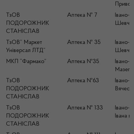
Привокз
ТзОВ
Аптека № 7
Івано-Ф
ПОДОРОЖНИК
Шевчен
СТАНІСЛАВ
ТзОВ” Маркет
Аптека № 35
Івано-Ф
Універсал ЛТД”
Шевчен
МКП “Фармако”
Аптека №35
Івано-Ф
Мазепи
ТзОВ
Аптека №63
Івано-Ф
ПОДОРОЖНИК
Вячесла
СТАНІСЛАВ
ТзОВ
Аптека № 133
Івано-Ф
ПОДОРОЖНИК
Івана г
СТАНІСЛАВ