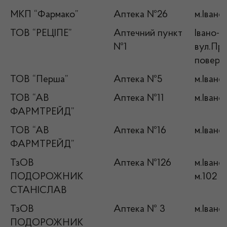
МКП “Фармако”
Аптека №26
м.Івано
ТОВ “РЕЦІПЕ”
Аптечний пункт
Івано-Ф
№1
вул.При
поверх
ТОВ “Перша”
Аптека №5
м.Івано
ТОВ “АВ
Аптека №11
м.Івано
ФАРМТРЕЙД”
ТОВ “АВ
Аптека №16
м.Івано
ФАРМТРЕЙД”
ТзОВ
Аптека №126
м.Івано
ПОДОРОЖНИК
м.102
СТАНІСЛАВ
ТзОВ
Аптека № 3
м.Івано
ПОДОРОЖНИК