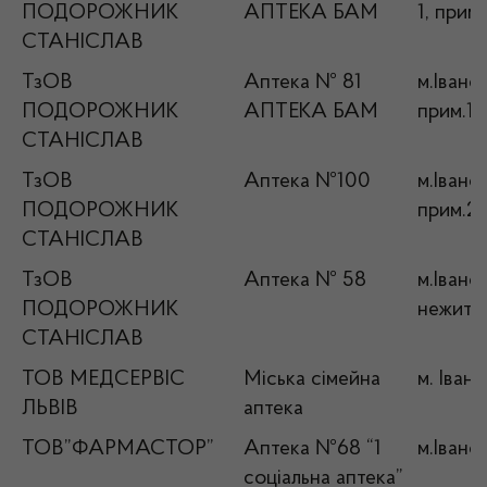
ПОДОРОЖНИК
АПТЕКА БАМ
1, прим
СТАНІСЛАВ
ТзОВ
Аптека № 81
м.Івано
ПОДОРОЖНИК
АПТЕКА БАМ
прим.1
СТАНІСЛАВ
ТзОВ
Аптека №100
м.Івано
ПОДОРОЖНИК
прим.2
СТАНІСЛАВ
ТзОВ
Аптека № 58
м.Івано
ПОДОРОЖНИК
нежитл
СТАНІСЛАВ
ТОВ МЕДСЕРВІС
Міська сімейна
м. Іван
ЛЬВІВ
аптека
ТОВ”ФАРМАСТОР”
Аптека №68 “1
м.Івано
соціальна аптека”