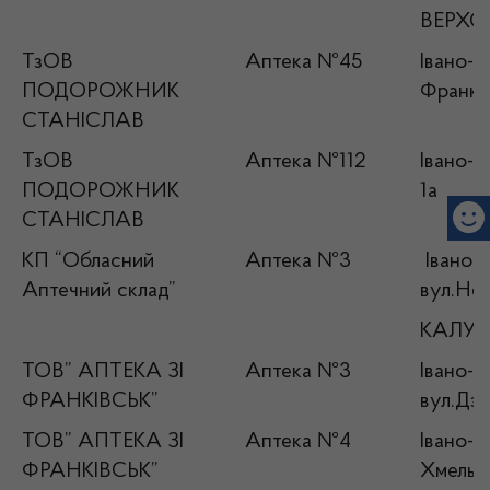
ВЕРХ
ТзОВ
Аптека №45
Івано-Ф
ПОДОРОЖНИК
Франка
СТАНІСЛАВ
ТзОВ
Аптека №112
Івано-Ф
ПОДОРОЖНИК
1а
СТАНІСЛАВ
КП “Обласний
Аптека №3
Івано-Ф
Аптечний склад”
вул.Не
КАЛУ
ТОВ” АПТЕКА ЗІ
Аптека №3
Івано-Ф
ФРАНКІВСЬК”
вул.Дзв
ТОВ” АПТЕКА ЗІ
Аптека №4
Івано-Ф
ФРАНКІВСЬК”
Хмельни