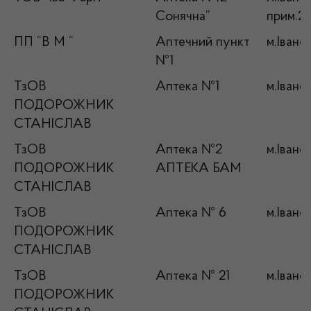
Сонячна”
прим.2
ПП “В М “
Аптечний пункт
м.Івано
№1
ТзОВ
Аптека №1
м.Івано
ПОДОРОЖНИК
СТАНІСЛАВ
ТзОВ
Аптека №2
м.Івано
ПОДОРОЖНИК
АПТЕКА БАМ
СТАНІСЛАВ
ТзОВ
Аптека № 6
м.Івано
ПОДОРОЖНИК
СТАНІСЛАВ
ТзОВ
Аптека № 21
м.Івано
ПОДОРОЖНИК