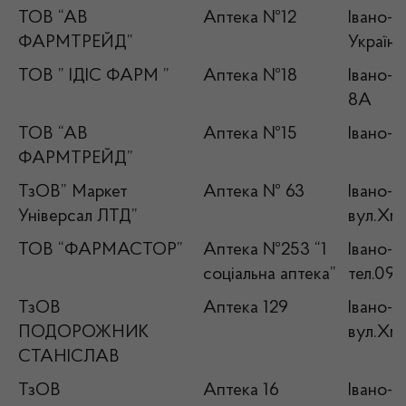
ТОВ “АВ
Аптека №12
Івано-Ф
ФАРМТРЕЙД”
Українки
ТОВ ” ІДІС ФАРМ ”
Аптека №18
Івано-Ф
8А
ТОВ “АВ
Аптека №15
Івано-Ф
ФАРМТРЕЙД”
ТзОВ” Маркет
Аптека № 63
Івано-Ф
Універсал ЛТД”
вул.Хме
ТОВ “ФАРМАСТОР”
Аптека №253 “1
Івано-Ф
соціальна аптека”
тел.09
ТзОВ
Аптека 129
Івано-Ф
ПОДОРОЖНИК
вул.Хме
СТАНІСЛАВ
ТзОВ
Аптека 16
Івано-Ф