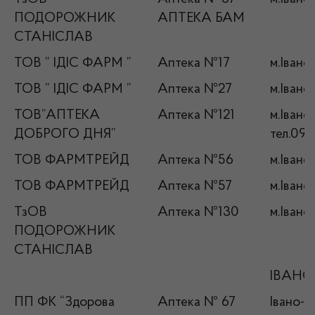
ПОДОРОЖНИК
АПТЕКА БАМ
СТАНІСЛАВ
ТОВ ” ІДІС ФАРМ ”
Аптека №17
м.Івано
ТОВ ” ІДІС ФАРМ ”
Аптека №27
м.Івано
ТОВ”АПТЕКА
Аптека №121
м.Івано
ДОБРОГО ДНЯ”
тел.09
ТОВ ФАРМТРЕЙД
Аптека №56
м.Івано
ТОВ ФАРМТРЕЙД
Аптека №57
м.Івано
ТзОВ
Аптека №130
м.Івано
ПОДОРОЖНИК
СТАНІСЛАВ
ІВАНО
ПП ФК “Здорова
Аптека № 67
Івано-Ф