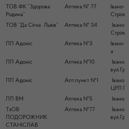
ТОВ ФК “Здорова
Аптека № 77
Івано-Ф
Родина”
Стрільц
ТОВ “Да Сігна Львів”
Аптека № 34
Івано-Ф
Стрільц
ПП Адоніс
Аптека №3
Івано-Ф
а
ПП Адоніс
Аптека №10
Івано-Ф
вул.Гру
ПП Адоніс
Апт.пункт №1
Івано-Ф
ЦРЛ П
ПП ВМ
Аптека №5
Івано-Ф
ТзОВ
Аптека №77
Івано-Ф
ПОДОРОЖНИК
вул.Гру
СТАНІСЛАВ