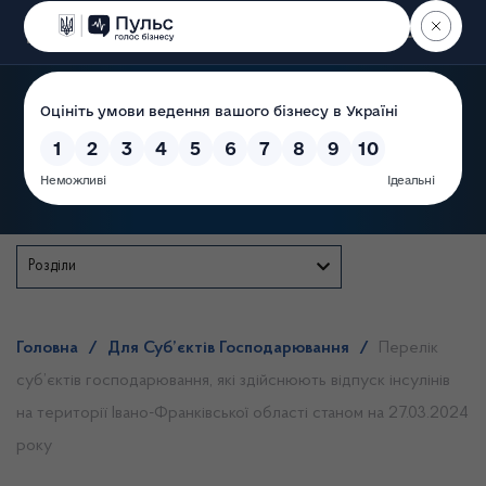
Пошук
Державна служба
Розділи
Головна
/
Для Суб’єктів Господарювання
/
Перелік
суб’єктів господарювання, які здійснюють відпуск інсулінів
на території Івано-Франківської області станом на 27.03.2024
року