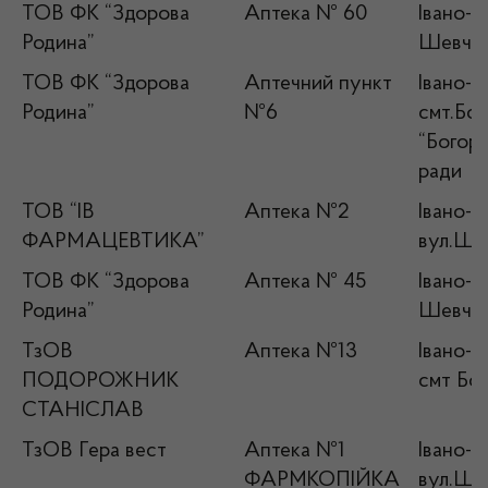
ТОВ ФК “Здорова
Аптека № 60
Івано-Ф
Родина”
Шевчен
ТОВ ФК “Здорова
Аптечний пункт
Івано-Ф
Родина”
№6
смт.Бо
“Богор
ради
ТОВ “ІВ
Аптека №2
Івано-Ф
ФАРМАЦЕВТИКА”
вул.Ше
ТОВ ФК “Здорова
Аптека № 45
Івано-Ф
Родина”
Шевченк
ТзОВ
Аптека №13
Івано-Ф
ПОДОРОЖНИК
смт Бо
СТАНІСЛАВ
ТзОВ Гера вест
Аптека №1
Івано-Ф
ФАРМКОПІЙКА
вул.Шев