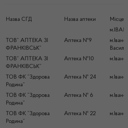
Назва СГД
Назва аптеки
Місце п
м.ІВА
ТОВ” АПТЕКА ЗІ
Аптека №9
м.Івано
ФРАНКІВСЬК”
Василя,
ТОВ” АПТЕКА ЗІ
Аптека №10
м.Івано
ФРАНКІВСЬК”
ТОВ ФК “Здорова
Аптека № 24
м.Івано
Родина”
ТОВ ФК “Здорова
Аптека № 6
м.Івано
Родина”
ТОВ ФК “Здорова
Аптека № 22
м.Івано
Родина”