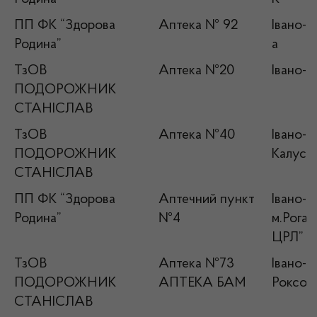
ПП ФК “Здорова
Аптека № 92
Івано-Ф
Родина”
а
ТзОВ
Аптека №20
Івано-Ф
ПОДОРОЖНИК
СТАНІСЛАВ
ТзОВ
Аптека №40
Івано-Ф
ПОДОРОЖНИК
Калуськ
СТАНІСЛАВ
ПП ФК “Здорова
Аптечний пункт
Івано-Ф
Родина”
№4
м.Рогат
ЦРЛ”
ТзОВ
Аптека №73
Івано-Ф
ПОДОРОЖНИК
АПТЕКА БАМ
Роксола
СТАНІСЛАВ