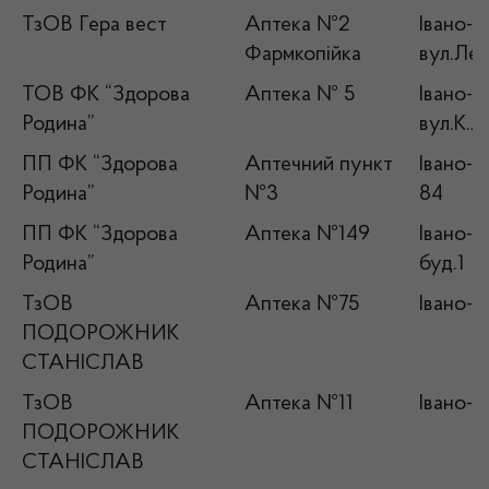
ТзОВ Гера вест
Аптека №2
Івано-Ф
Фармкопійка
вул.Лев
ТОВ ФК “Здорова
Аптека № 5
Івано-Ф
Родина”
вул.К.Л
ПП ФК “Здорова
Аптечний пункт
Івано-Ф
Родина”
№3
84
ПП ФК “Здорова
Аптека №149
Івано-Ф
Родина”
буд.1
ТзОВ
Аптека №75
Івано-Ф
ПОДОРОЖНИК
СТАНІСЛАВ
ТзОВ
Аптека №11
Івано-Ф
ПОДОРОЖНИК
СТАНІСЛАВ