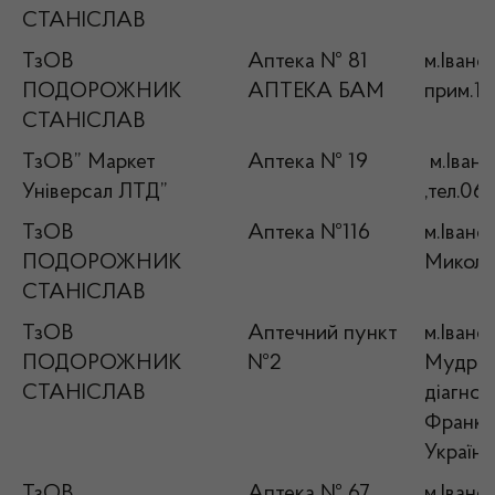
СТАНІСЛАВ
ТзОВ
Аптека № 81
м.Івано
ПОДОРОЖНИК
АПТЕКА БАМ
прим.1
СТАНІСЛАВ
ТзОВ” Маркет
Аптека № 19
м.Івано
Універсал ЛТД”
,тел.06
ТзОВ
Аптека №116
м.Івано
ПОДОРОЖНИК
Миколає
СТАНІСЛАВ
ТзОВ
Аптечний пункт
м.Івано
ПОДОРОЖНИК
№2
Мудрого
СТАНІСЛАВ
діагнос
Франків
Українс
ТзОВ
Аптека № 67
м.Івано