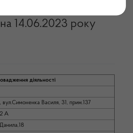
ь відпуск інсулінів на
 на 14.06.2023 року
овадження діяльності
, вул.Симоненка Василя, 31, прим.137
42 А
 Данила,18