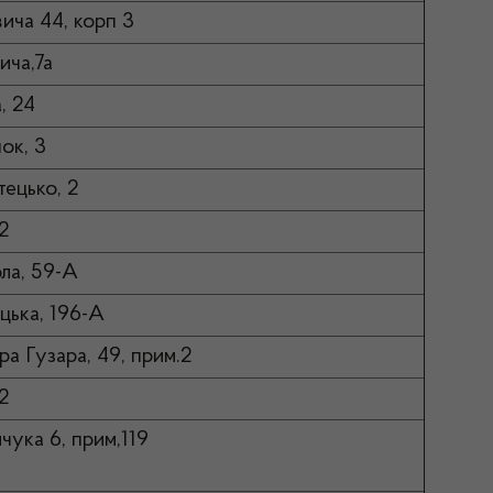
вича 44, корп 3
ича,7а
, 24
ок, 3
тецько, 2
2
ола, 59-А
цька, 196-А
а Гузара, 49, прим.2
42
чука 6, прим,119