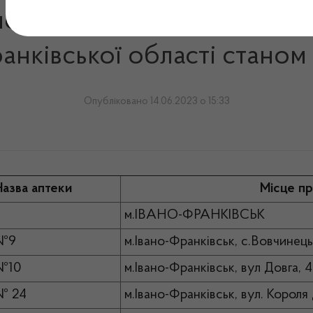
подарювання, які здійснюют
анківської області станом
Опубліковано 14.06.2023 о 15:33
азва аптеки
Місце пр
м.ІВАНО-ФРАНКІВСЬК
 №9
м.Івано-Франківськ, с.Вовчинець
№10
м.Івано-Франківськ, вул Довга, 
№ 24
м.Івано-Франківськ, вул. Короля