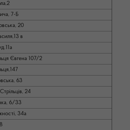
ла,2
ича, 7-Б
ровська, 20
асиля,13 в
д.11а
льця Євгена 107/2
льця,147
овська, 63
Стрільців, 24
нка, 6/33
жності, 34а
98