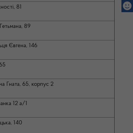
ності, 81
Гетьмана, 89
ьця Євгена, 146
 65
ча Гната, 65, корпус 2
анка 12 а/1
цька, 140