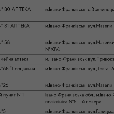
 № 80 АПТЕКА
м.Івано-Франківськ, с.Вовчинець
 № 81 АПТЕКА
м.Івано-Франківськ, вул.Мазепи 
№ 58
м.Івано-Франківськ, вул.Матейк
№XIVa
імейна аптека
м. Івано-Франківськ вул.Привокз
68 “1 соціальна
м.Івано-Франківськ, вул.Довга, 
 №26
м.Івано-Франківськ, вул.Мазепи 
й пункт №1
Івано-Франківська обл., м.Івано-
поліклініка №5, 1-й поверх
 №5
м.Івано-Франківськ, вул.Галицька