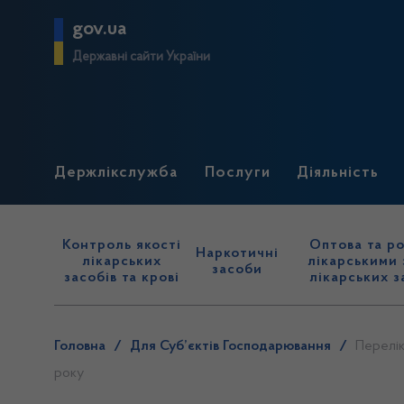
gov.ua
Державні сайти України
Держлікслужба
Послуги
Діяльність
Контроль якості
Оптова та ро
Наркотичні
лікарських
лікарськими 
засоби
засобів та крові
лікарських з
Головна
/
Для Суб’єктів Господарювання
/
Перелік
року