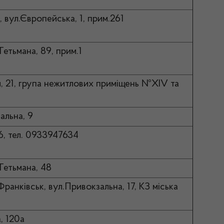
, вул.Європейська, 1, прим.261
Гетьмана, 89, прим.1
и, 21, група нежитлових приміщень №XIV та
альна, 9
76, тел. 0933947634
Гетьмана, 48
Франківськ, вул.Привокзальна, 17, КЗ міська
, 120а