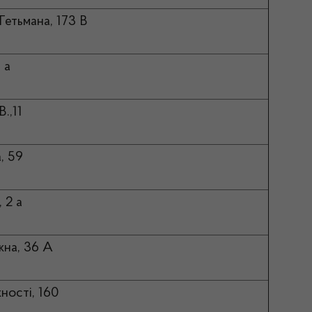
Гетьмана, 173 В
 а
.,11
, 59
, 2 а
жна, 36 А
ності, 160