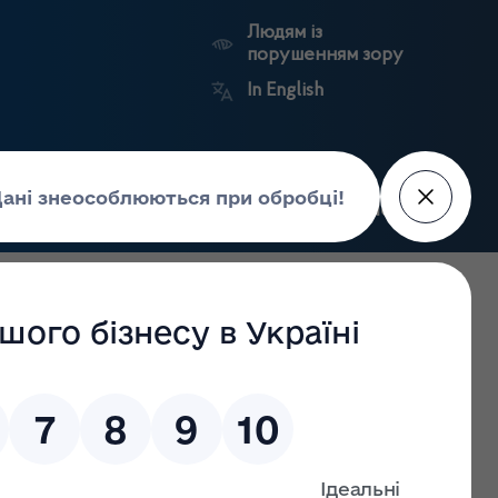
Людям із
порушенням зору
In English
Пошук
рес-центр
Контакти
Антикорупційний
ьких
Ринковий
Державні
портал
а
нагляд
реєстри
Держлікслужби
риторії Івано-Франківської області станом на 14.06.2023