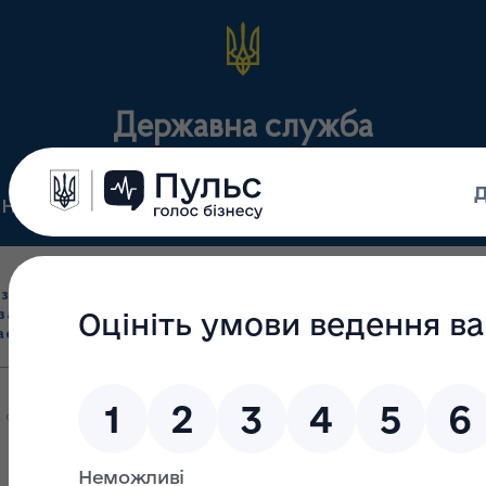
Державна служба
Нормативні документи
Для громадськості
П
Ліцензування
здрібна торгівля
Державний
виробництва лікарс
засобами, імпорт
нагляд
засобів, крові т
асобів (крім АФІ)
(контроль)
сертифікація
 суб’єктів господарювання, які здійснюють відпуск інсулінів на те