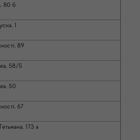
, 80 б
усна, 1
ності, 89
ола, 58/5
ла, 50
ності, 67
Гетьмана, 173 а