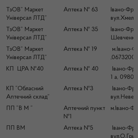
ТзОВ” Маркет
Аптека № 63
Івано-Фран
Універсал ЛТД”
вул.Хмельн
ТзОВ” Маркет
Аптека № 35
Івано-Фран
Універсал ЛТД”
Шевченко,
ТзОВ” Маркет
Аптека № 19
м.Івано-Фр
Універсал ЛТД”
,0673200
КП ЦРА №40
Аптека № 40
Івано-Фран
1 а, 0980
КП “Обласний
Аптека №3
Івано-Фран
Аптечний склад”
вул.Невес
ПП “В М “
Аптечний пункт
м.Івано-Фр
№1
ПП ВМ
Аптека №5
Івано-Фран
вул.О.Гриц