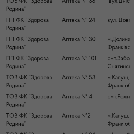
ТОВ ФК “Здорова
Аптека № 38
вул.Дністр
Родина”
ПП ФК “Здорова
Аптека № 24
вул. Довга
Родина”
ПП ФК “Здорова
Аптека № 30
м.Долина, 
Родина”
Франківсь
ПП ФК “Здорова
Аптека № 101
смт.Заболо
Родина”
Снятинськи
ТОВ ФК “Здорова
Аптека № 53
м.Калуш, ву
Родина”
Франк.об
ТОВ ФК “Здорова
Аптека № 4
смт.Рожнят
Родина”
ТОВ ФК “Здорова
Аптека №2
м.Калуш,ву
Родина”
Франк.обл