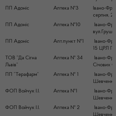
ПП Адоніс
Аптека №3
Івано-Фран
серпня, 2 
ПП Адоніс
Аптека №10
Івано-Фран
вул.Грушев
ПП Адоніс
Апт.пункт №1
Івано-Фран
15 ЦРЛ П
ТОВ “Да Сігна
Аптека № 34
Івано-Фран
Львів”
Січових Ст
ПП “Терафарм”
Аптека № 1
Івано-Фран
Шевченка,
ФОП Войчук І.І.
Аптека №1
Івано-Фран
Шевченка,
ФОП Войчук І.І.
Аптека № 2
Івано-Фран
Шевченка,