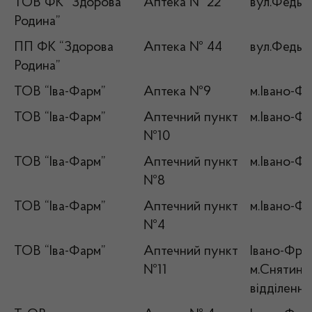
ТОВ ФК “Здорова
Аптека № 22
вул.Федько
Родина”
ПП ФК “Здорова
Аптека № 44
вул.Федько
Родина”
ТОВ “Іва-Фарм”
Аптека №9
м.Івано-Фр
ТОВ “Іва-Фарм”
Аптечний пункт
м.Івано-Фр
№10
ТОВ “Іва-Фарм”
Аптечний пункт
м.Івано-Фр
№8
ТОВ “Іва-Фарм”
Аптечний пункт
м.Івано-Фр
№4
ТОВ “Іва-Фарм”
Аптечний пункт
Івано-Фран
№11
м.Снятин, 
відділенн