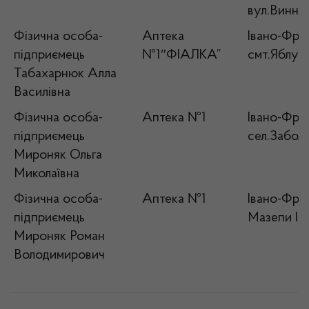
вул.Виннич
Фізична особа-
Аптека
Івано-Фран
підприємець
№1″ФІАЛКА”
смт.Яблуні
Табахарнюк Алла
Василівна
Фізична особа-
Аптека №1
Івано-Фран
підприємець
сел.Заболо
Мироняк Ольга
Миколаївна
Фізична особа-
Аптека №1
Івано-Фран
підприємець
Мазепи Іва
Мироняк Роман
Володимирович