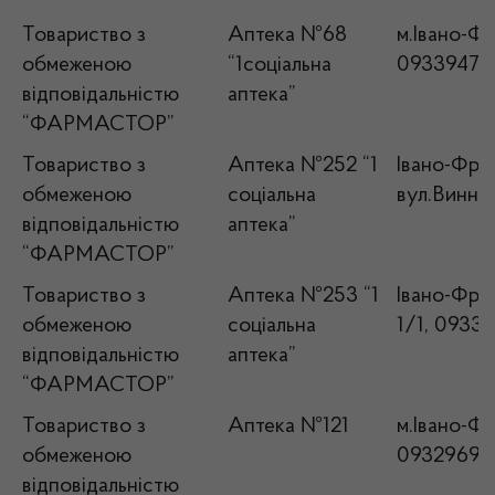
Товариство з
Аптека №68
м.Івано-Фр
обмеженою
“1соціальна
09339476
відповідальністю
аптека”
“ФАРМАСТОР”
Товариство з
Аптека №252 “1
Івано-Фран
обмеженою
соціальна
вул.Винни
відповідальністю
аптека”
“ФАРМАСТОР”
Товариство з
Аптека №253 “1
Івано-Фран
обмеженою
соціальна
1/1, 0933
відповідальністю
аптека”
“ФАРМАСТОР”
Товариство з
Аптека №121
м.Івано-Фр
обмеженою
09329695
відповідальністю