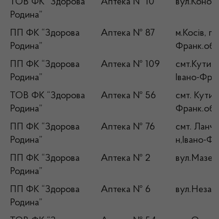
ТОВ ФК “Здорова
Аптека № 10
вул.Конова
Родина”
ПП ФК “Здорова
Аптека № 87
м.Косів, п
Родина”
Франк.обл
ПП ФК “Здорова
Аптека № 109
смт.Кути, в
Родина”
Івано-Фран
ТОВ ФК “Здорова
Аптека № 56
смт. Кути,
Родина”
Франк.обл
ПП ФК “Здорова
Аптека № 76
смт. Ланчи
Родина”
н,Івано-Фр
ПП ФК “Здорова
Аптека № 2
вул.Мазепи
Родина”
ПП ФК “Здорова
Аптека № 6
вул.Незале
Родина”