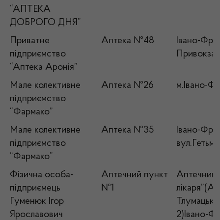
“АПТЕКА
ДОБРОГО ДНЯ”
Приватне
Аптека №48
Івано-Фран
підприємство
Привокзал
“Аптека Аронія”
Мале колективне
Аптека №26
м.Івано-Фр
підприємство
“Фармако”
Мале колективне
Аптека №35
Івано-Фран
підприємство
вул.Гетьм
“Фармако”
Фізична особа-
Аптечний пункт
Аптечний 
підприємець
№1
лікаря”(Ап
Гуменюк Ігор
Тлумацький
Ярославович
2)Івано-Фр