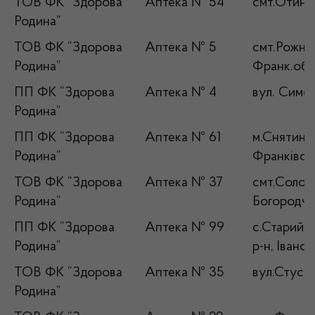
ТОВ ФК “Здорова
Аптека № 54
смт.Отинія
Родина”
ТОВ ФК “Здорова
Аптека № 5
смт.Рожнят
Родина”
Франк.обл
ПП ФК “Здорова
Аптека № 4
вул. Симон
Родина”
ПП ФК “Здорова
Аптека № 61
м.Снятин, 
Родина”
Франківськ
ТОВ ФК “Здорова
Аптека № 37
смт.Солотв
Родина”
Богородчан
ПП ФК “Здорова
Аптека № 99
с.Старий К
Родина”
р-н, Івано
ТОВ ФК “Здорова
Аптека № 35
вул.Стуса 
Родина”