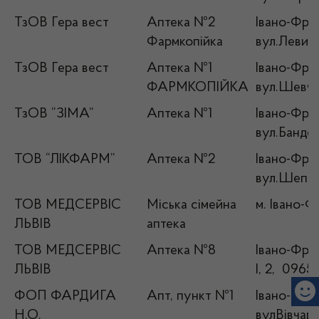
ТзОВ Гера вест
Аптека №2
Івано-Фран
Фармкопійка
вул.Левиць
ТзОВ Гера вест
Аптека №1
Івано-Фран
ФАРМКОПІЙКА
вул.Шевче
ТзОВ “ЗІМА”
Аптека №1
Івано-Фран
вул.Бандер
ТОВ “ЛІКФАРМ”
Аптека №2
Івано-Фран
вул.Шепти
ТОВ МЕДСЕРВІС
Міська сімейна
м. Івано-Ф
ЛЬВІВ
аптека
ТОВ МЕДСЕРВІС
Аптека №8
Івано-Фран
ЛЬВІВ
І, 2, 0965
ФОП ФАРДИГА
Апт, пункт №1
Івано-Фран
Н.О.
вулВівчаре