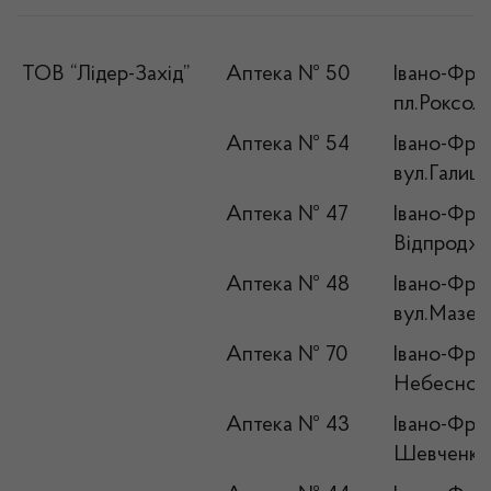
ТОВ “Лідер-Захід”
Аптека № 50
Івано-Фран
пл.Роксол
Аптека № 54
Івано-Фран
вул.Галиць
Аптека № 47
Івано-Фран
Відпродже
Аптека № 48
Івано-Фран
вул.Мазеп
Аптека № 70
Івано-Франк
Небесної 
Аптека № 43
Івано-Фран
Шевченка,