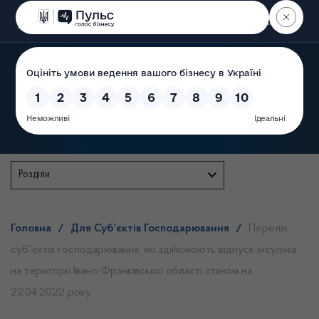
Пошук
Державна служба
Розділи
Головна
/
Для Суб’єктів Господарювання
/
Перелік
суб”єктів господарювання, які здійснюють відпуск інсулінів
на території Івано-Франківської області станом на
22.04.2022 року