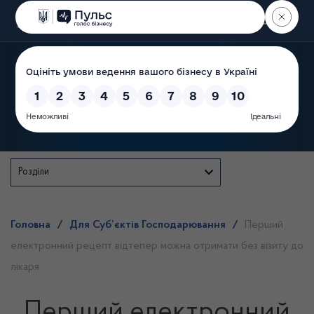
Пошук
Державна служба
Розділи
Головна
/
Для Суб’єктів Господарювання
/
Перший
електронний рецепт відтепер можна отримати без візиту до
лікаря
Перший електронний