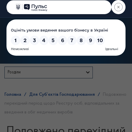
Пошук
Державна служба
Розділи
Головна
/
Для Суб’єктів Господарювання
/
Подовжено
перехідний період щодо Реєстру осіб, відповідальних за
введення в обіг медичних виробів
Подовжено перехідний