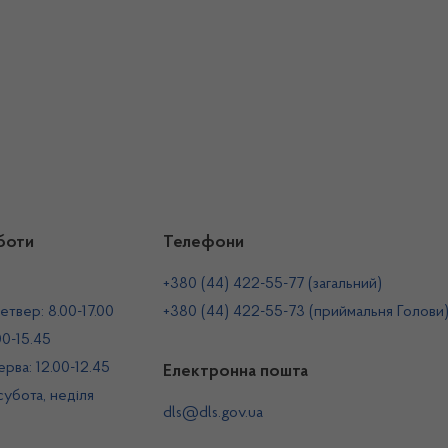
боти
Телефони
+380 (44) 422-55-77 (загальний)
етвер: 8.00-17.00
+380 (44) 422-55-73 (приймальня Голови
00-15.45
рва: 12.00-12.45
Електронна пошта
 субота, неділя
dls@dls.gov.ua