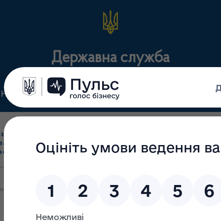
Державна служба
Нормативні документи
Для громадськості
П
Ліцензування
здрібна торгівля
Державний
виробництва лікарс
засобами, імпорт
нагляд
засобів, крові т
асобів (крім АФІ)
(контроль)
сертифікація
ння охорони здоров’я на службі у людей: команди МОЗ та Світово