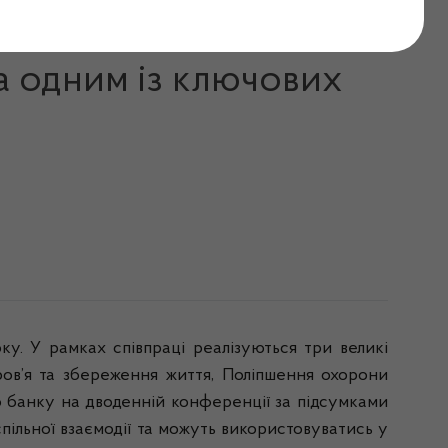
дей: команди МОЗ та
за одним із ключових
у. У рамках співпраці реалізуються три великі
ров’я та збереження життя, Поліпшення охорони
о банку на дводенній конференції за підсумками
спільної взаємодії та можуть використовуватись у