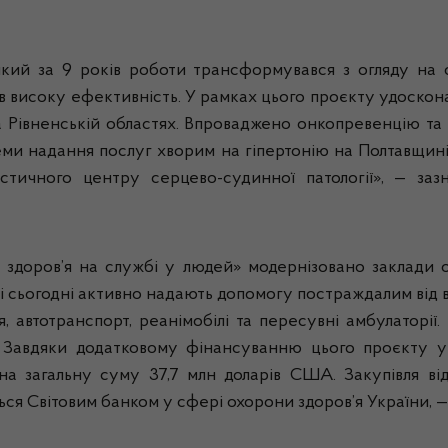
кий за 9 років роботи трансформувався з огляду на 
високу ефективність. У рамках цього проєкту удоскон
а Рівненській областях. Впроваджено онкопревенцію та 
еми надання послуг хворим на гіпертонію на Полтавщині
остичного центру серцево-судинної патології», — заз
 здоров’я на службі у людей» модернізовано заклади 
які сьогодні активно надають допомогу постраждалим від
 автотранспорт, реанімобілі та пересувні амбулаторії
. Завдяки додатковому фінансуванню цього проєкту 
а загальну суму 37,7 млн доларів США. Закупівля від
ся Світовим банком у сфері охорони здоров’я України, — 