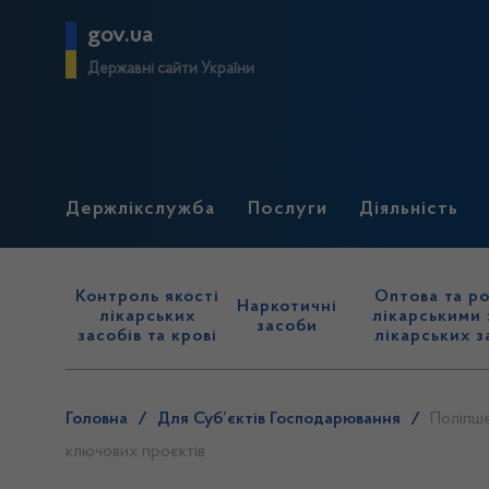
gov.ua
Державні сайти України
Держлікслужба
Послуги
Діяльність
Контроль якості
Оптова та ро
Наркотичні
лікарських
лікарськими 
засоби
засобів та крові
лікарських з
Головна
/
Для Суб’єктів Господарювання
/
Поліпше
ключових проєктів