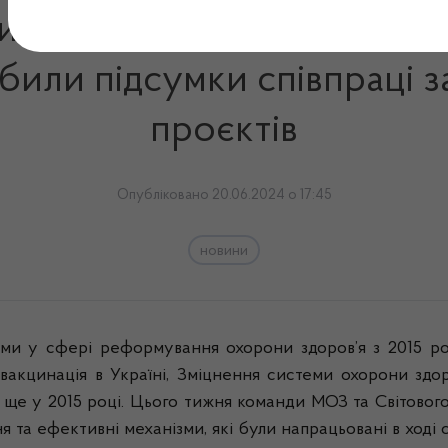
 здоров’я на службі у лю
били підсумки співпраці 
проєктів
Опубліковано 20.06.2024 о 17:45
новини
ми у сфері реформування охорони здоров’я з 2015 рок
вакцинація в Україні, Зміцнення системи охорони здо
в ще у 2015 році. Цього тижня команди МОЗ та Світовог
я та ефективні механізми, які були напрацьовані в ході 