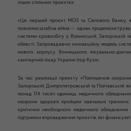
інших спільних проєктах.
«Це перший проєкт МОЗ та Світового банку, я
повномасштабна війна — однак продемонстрував 
системи кровообігу у Волинській, Запорізькій т
області. Запроваджено інноваційну модель сист
нового корпусу Вінницького лікувально-діагн
санітарний лікар України Ігор Кузін.
За час реалізації проєкту «Поліпшення охорони
Запорізькій, Дніпропетровській та Полтавській, 
понад 114 тисяч одиниць медичного обладнання,
охорони здоров’я пройшли навчальні тренінги
критично необхідного медичного обладнання н
підтримки впровадження проєктів, які фінансують