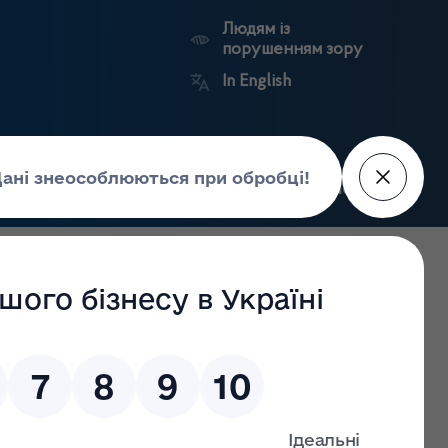
Людям із
порушенням зору
In English
Пошук
рес-центр
Контакти
Антикорупційний
ьких
Ринковий
Державні
портал
а
нагляд
реєстри
Держлікслужби
го банку підбили підсумки співпраці за одним із