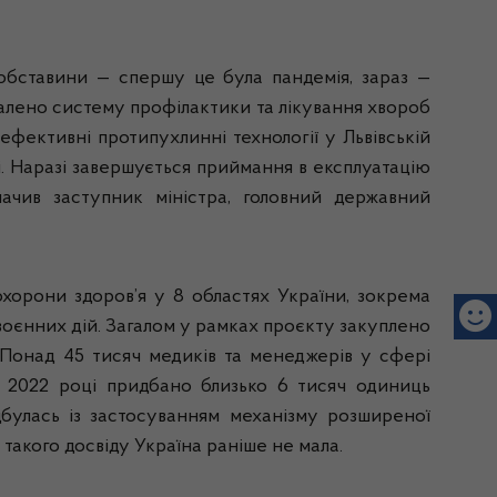
обставини — спершу це була пандемія, зараз —
алено систему профілактики та лікування хвороб
ефективні протипухлинні технології у Львівській
. Наразі завершується приймання в експлуатацію
начив заступник міністра, головний державний
охорони здоров’я у 8 областях України, зокрема
 воєнних дій. Загалом у рамках проєкту закуплено
. Понад 45 тисяч медиків та менеджерів у сфері
у 2022 році придбано близько 6 тисяч одиниць
булась із застосуванням механізму розширеної
такого досвіду Україна раніше не мала.