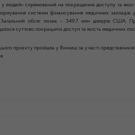
 у людей» спрямований на покращення доступу та якості
еформування системи фінансування медичних закладів, 
. Загальний обсяг позик – 349,7 млн доларів США. П
далося суттєво покращити доступ та якість медичних послу
цього проєкту пройшла у Вінниці за участі представникі
в.