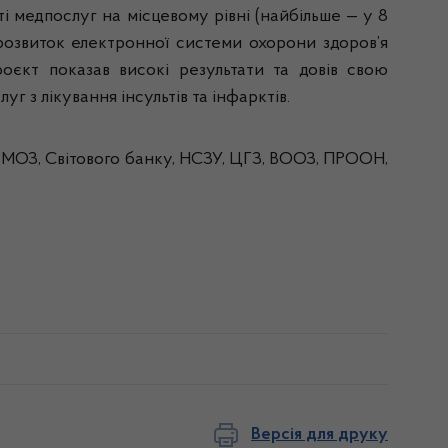
 медпослуг на місцевому рівні (найбільше — у 8
розвиток електронної системи охорони здоров’я
роєкт показав високі результати та довів свою
г з лікування інсультів та інфарктів.
в МОЗ, Світового банку, НСЗУ, ЦГЗ, ВООЗ, ПРООН,
Версія для друку