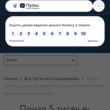
Пошук
Державна служба
Розділи
Головна
/
Для Суб’єктів Господарювання
/
Понад 5
тисяч е-рецептів на наркотичні препарати виписано в межах
програми місцевих бюджетів
Понад 5 тисяч е-