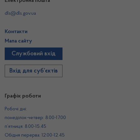
Електронна пошта
dls@dls.gov.ua
Контакти
Мапа сайту
Службовий вхід
Вхід для суб’єктів
Графік роботи
Робочі дні:
понеділок-четвер: 8.00-17.00
п’ятниця: 8.00-15.45
Обідня перерва: 12.00-12.45