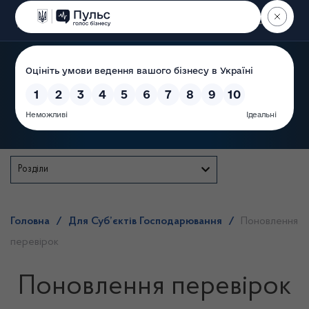
Пошук
Державна служба
Розділи
Головна
/
Для Суб’єктів Господарювання
/
Поновлення
перевірок
Поновлення перевірок