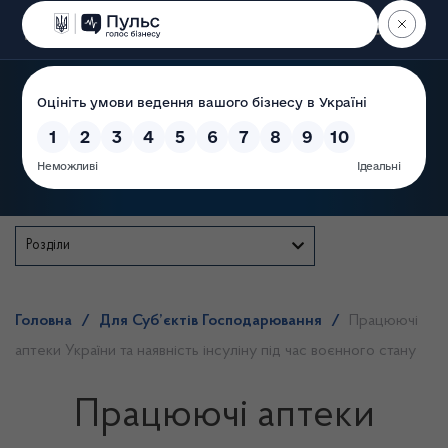
Пошук
Державна служба
Розділи
Головна
/
Для Суб’єктів Господарювання
/
Працюючі
аптеки України та наявність інсуліну під час воєнного стану
Працюючі аптеки