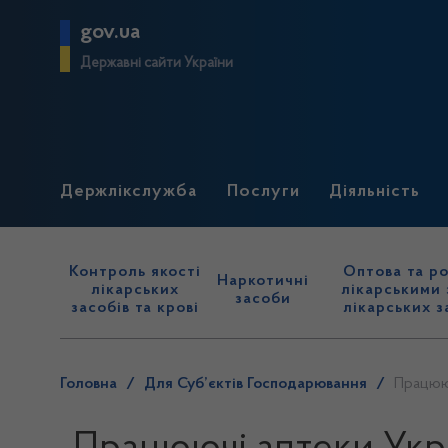
gov.ua
Державні сайти України
Держлікслужба
Послуги
Діяльність
Контроль якості
Оптова та ро
Наркотичні
лікарських
лікарськими 
засоби
засобів та крові
лікарських з
Головна
/
Для Суб’єктів Господарювання
/
Працююч