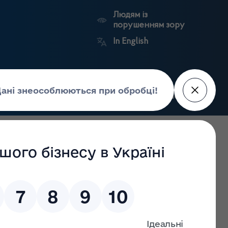
Людям із
порушенням зору
In English
Пошук
рес-центр
Контакти
Антикорупційний
ьких
Ринковий
Державні
портал
а
нагляд
реєстри
Держлікслужби