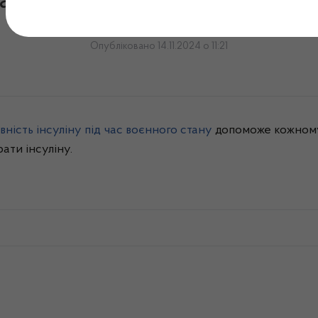
ни та наявність інсуліну 
Опубліковано 14.11.2024 о 11:21
ність інсуліну під час воєнного стану
допоможе кожному 
ати інсуліну.