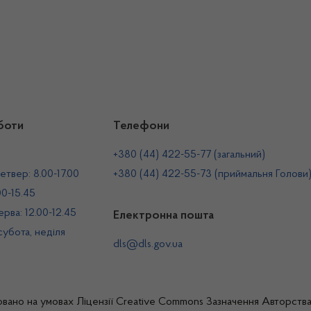
боти
Телефони
+380 (44) 422-55-77 (загальний)
етвер: 8.00-17.00
+380 (44) 422-55-73 (приймальня Голови
00-15.45
рва: 12.00-12.45
Електронна пошта
 субота, неділя
dls@dls.gov.ua
овано на умовах
Ліцензії Creative Commons Зазначення Авторств