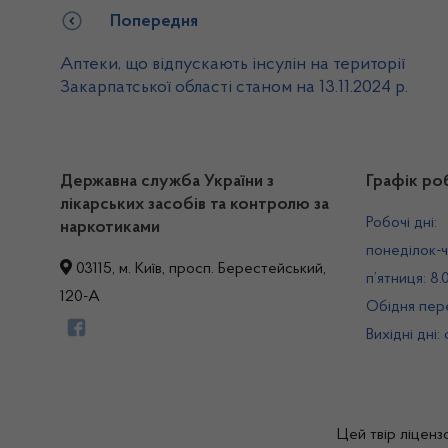
Попередня
Аптеки, що відпускають інсулін на території
Закарпатської області станом на 13.11.2024 р.
Державна служба України з
Графік ро
лікарських засобів та контролю за
Робочі дні:
наркотиками
понеділок-ч
03115, м. Київ, просп. Берестейський,
п’ятниця: 8.
120-А
Обідня пере
Вихідні дні:
Цей твір ліценз