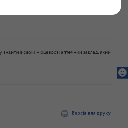
під час воєнного стану
знайти в своїй місцевості аптечний заклад, який
Версія для друку