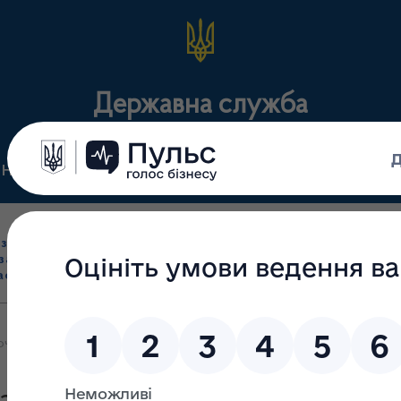
Державна служба
Нормативні документи
Для громадськості
П
Ліцензування
здрібна торгівля
Державний
виробництва лікарс
засобами, імпорт
нагляд
засобів, крові т
асобів (крім АФІ)
(контроль)
сертифікація
і аптеки України та наявність інсуліну під час воєнного стану