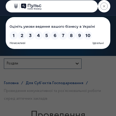
Пошук
Державна служба
Розділи
Головна
/
Для Суб’єктів Господарювання
/
Проведення комунікативної та роз’яснювальної роботи
серед аптечних закладів
Проведення