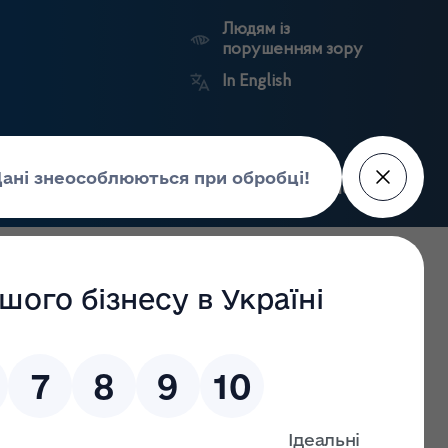
Людям із
порушенням зору
In English
Пошук
рес-центр
Контакти
Антикорупційний
ьких
Ринковий
Державні
портал
а
нагляд
реєстри
Держлікслужби
дарської діяльності