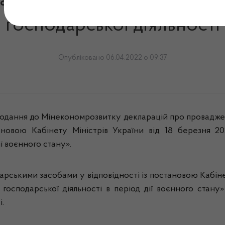
асобів на підставі деклар
господарської діяльності
Опубліковано 06.04.2022 о 09:37
дання до Мінекономрозвитку декларацій про провадження 
тановою Кабінету Міністрів України від 18 березня
ї воєнного стану».
ікарськими засобами у відповідності із постановою Кабін
осподарської діяльності в період дії воєнного стану»
.