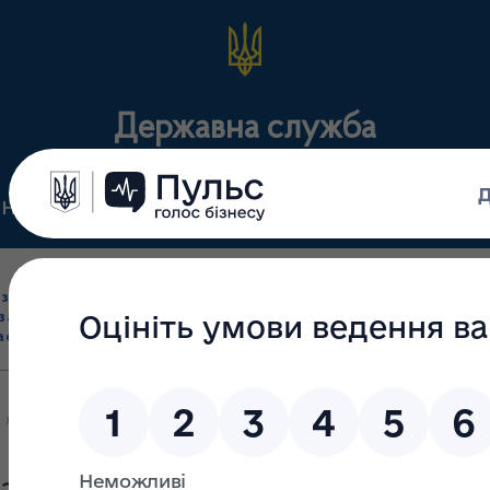
Державна служба
Нормативні документи
Для громадськості
П
Ліцензування
здрібна торгівля
Державний
виробництва лікарс
засобами, імпорт
нагляд
засобів, крові т
асобів (крім АФІ)
(контроль)
сертифікація
лікарських засобів на підставі декларацій про провадження госпо