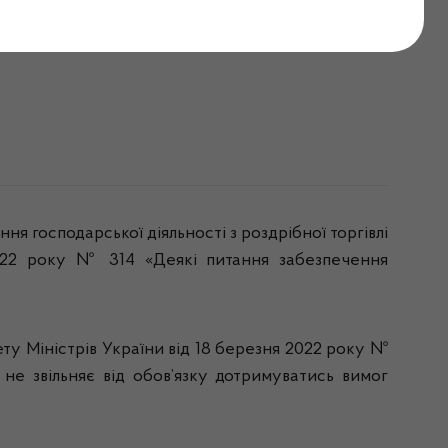
ацій про провадження
господарської діяльності з роздрібної торгівлі
 2022 року № 314 «Деякі питання забезпечення
ету Міністрів України від 18 березня 2022 року №
 не звільняє від обов’язку дотримуватись вимог