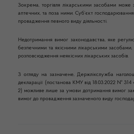
Зокрема, торгівля лікарськими засобами може 
аптечних, та поза ними. Суб’єкт господарюванн
провадження певного виду діяльності.
Недотримання вимог законодавства, яке регулю
безпечними та якісними лікарськими засобами, 
розповсюдження неякісних лікарських засобів.
З огляду на зазначене, Держлікслужба наголошу
декларації (постанова КМУ від 18.03.2022 № 314 
2) можливе лише за умови дотримання вимог зак
вимог до провадження зазначеного виду господарс