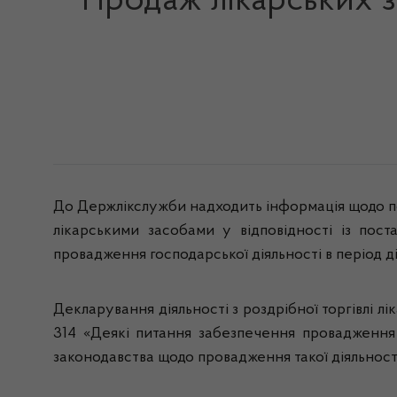
Продаж лікарських з
До Держлікслужби надходить інформація щодо по
лікарськими засобами у відповідності із пос
провадження господарської діяльності в період ді
Декларування діяльності з роздрібної торгівлі л
314 «Деякі питання забезпечення провадження г
законодавства щодо провадження такої діяльності