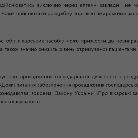
здійснюватись виключно через аптечні заклади і не мо
я може здійснювати роздрібну торгівлю лікарськими засо
є обіг лікарських засобів може призвести до невипра
а також значно знизить рівень отримуваної пацієнтами
є, що провадження господарської діяльності з роздрі
«Деякі питання забезпечення провадження господарської 
онодавства, зокрема Закону України «Про лікарські за
ької діяльності.