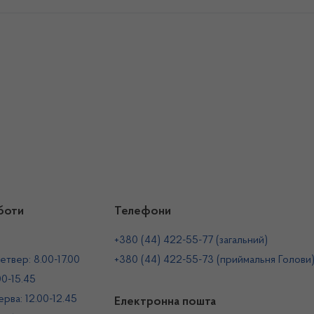
боти
Телефони
+380 (44) 422-55-77 (загальний)
етвер: 8.00-17.00
+380 (44) 422-55-73 (приймальня Голови
00-15.45
рва: 12.00-12.45
Електронна пошта