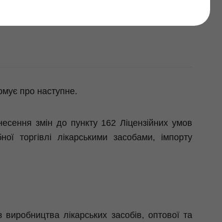
их умов
рмує про наступне.
несення змін до пункту 162 Ліцензійних умов
ної торгівлі лікарськими засобами, імпорту
 виробництва лікарських засобів, оптової та