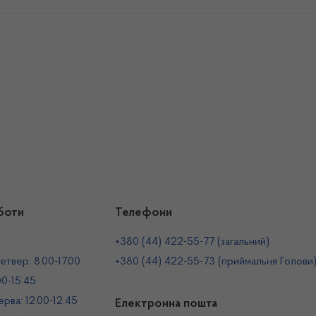
боти
Телефони
+380 (44) 422-55-77 (загальний)
етвер: 8.00-17.00
+380 (44) 422-55-73 (приймальня Голови
00-15.45
рва: 12.00-12.45
Електронна пошта