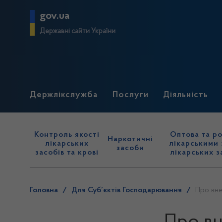
gov.ua
Державні сайти України
Держлікслужба
Послуги
Діяльність
Контроль якості
Оптова та ро
Наркотичні
лікарських
лікарськими 
засоби
засобів та крові
лікарських з
Головна
/
Для Суб’єктів Господарювання
/
Про вне