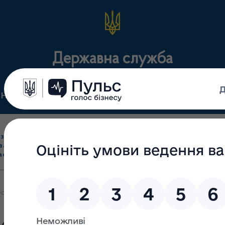
Державна служба
Нормативні документи
Для громадськості
П
Ліцензування
здрібна торгівля
Державний
виробництва лікарс
засобами, імпорт
нагляд
засобів, крові т
асобів (крім АФІ)
(контроль)
сертифікація
сення змін до Ліцензійних умов