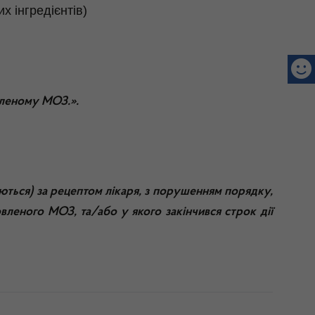
х інгредієнтів)
овленому МОЗ.».
аються) за рецептом лікаря, з порушенням порядку,
вленого МОЗ, та/або у якого закінчився строк дії