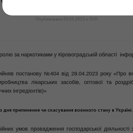
есення змін до Ліцензійн
Опубліковано 05.05.2023 о 13:01
тролю за наркотиками у Кіровоградській області інфо
прийняв постанову №404 від 28.04.2023 року «Про в
робництва лікарських засобів, оптової та роздріб
чних інгредієнтів)»
з дня припинення чи скасування воєнного стану в Україні.
йних умов провадження господарської діяльності з