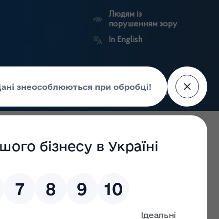
Людям із
порушенням зору
In English
Пошук
рес-центр
Контакти
Антикорупційний
ьких
Ринковий
Державні
портал
а
нагляд
реєстри
Держлікслужби