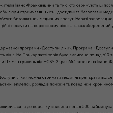
жителів Івано-Франківщини та тих, хто отримують ці посл
оби люди отримували якісні, доступні та безоплатні меди
бсяги безоплатних медичних послуг. Наразі запроваджені
ційні послуги на первинному рівні, а також збережений у
державної програми «Доступні ліки». Програма «Доступн
ть ліків. На Прикарпатті торік було виписано понад 610 
и 117 млн гривень від НСЗУ. Зараз 654 аптеки на Івано-
оступні ліки» можна отримати медичні препарати від се
 астми, епілепсії, розладів психіки та поведінки, хроніч
зширилася та до переліку внесено понад 500 найменуван