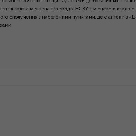
 кількість жителів сіл їздять у аптеки до більших міст за л
ієнтів важлива якісна взаємодія НСЗУ з місцевою владою
ного сполучення з населеними пунктами, де є аптеки з «
рами.