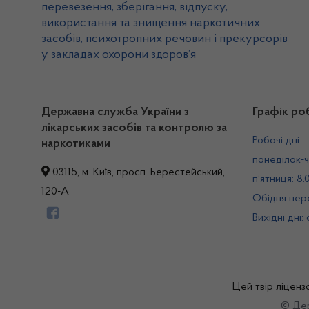
перевезення, зберігання, відпуску,
використання та знищення наркотичних
засобів, психотропних речовин і прекурсорів
у закладах охорони здоров’я
Державна служба України з
Графік ро
лікарських засобів та контролю за
Робочі дні:
наркотиками
понеділок-ч
03115, м. Київ, просп. Берестейський,
п’ятниця: 8.
120-А
Обідня пере
Вихідні дні:
Цей твір ліценз
© Дер