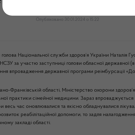
жавної програми реімбур
Опубліковано 30.01.2024 о 15:22
 голова Національної служби здоров’я України Наталія Гу
СЗУ за участю заступниці голови обласної державної (ві
ння впровадження державної програми реімбурсації «Дос
но-Франківській області, Міністерство охорони здоров’я
льної практики сімейної медицини. Зараз впроваджується
весь час оновлювалися та якісно обладнувалися лікуваль
озвиток реабілітаційної допомоги, то задля налагодженн
чному закладі області.