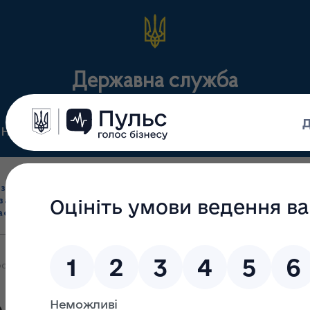
Державна служба
Нормативні документи
Для громадськості
П
Ліцензування
здрібна торгівля
Державний
виробництва лікарс
засобами, імпорт
нагляд
засобів, крові т
асобів (крім АФІ)
(контроль)
сертифікація
овадження державної програми реімбурсації «Доступні ліки»