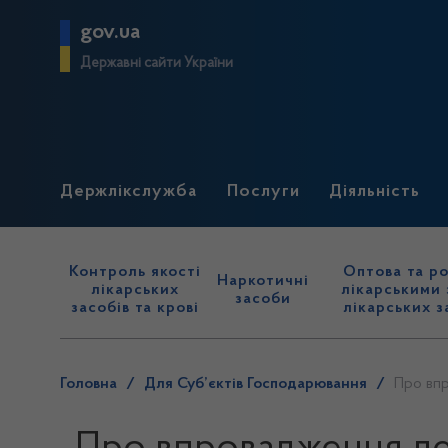
gov.ua
Державні сайти України
Держлікслужба
Послуги
Діяльність
Контроль якості
Оптова та ро
Наркотичні
лікарських
лікарськими 
засоби
засобів та крові
лікарських з
Головна
/
Для Суб’єктів Господарювання
/
Про впр