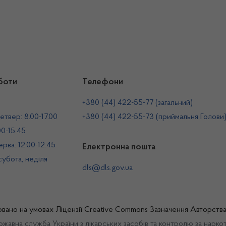
боти
Телефони
+380 (44) 422-55-77 (загальний)
етвер: 8.00-17.00
+380 (44) 422-55-73 (приймальня Голови
00-15.45
рва: 12.00-12.45
Електронна пошта
 субота, неділя
dls@dls.gov.ua
овано на умовах
Ліцензії Creative Commons Зазначення Авторств
жавна служба України з лікарських засобів та контролю за нарко