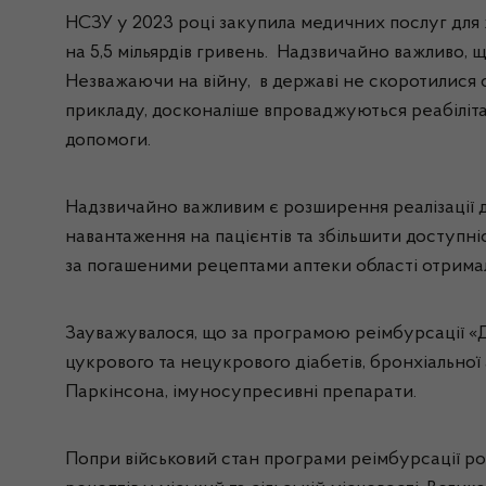
НСЗУ у 2023 році закупила медичних послуг для 
на 5,5 мільярдів гривень. Надзвичайно важливо, щ
Незважаючи на війну, в державі не скоротилися о
прикладу, досконаліше впроваджуються реабіліта
допомоги.
Надзвичайно важливим є розширення реалізації 
навантаження на пацієнтів та збільшити доступніс
за погашеними рецептами аптеки області отримал
Зауважувалося, що за програмою реімбурсації «Д
цукрового та нецукрового діабетів, бронхіальної
Паркінсона, імуносупресивні препарати.
Попри військовий стан програми реімбурсації ро