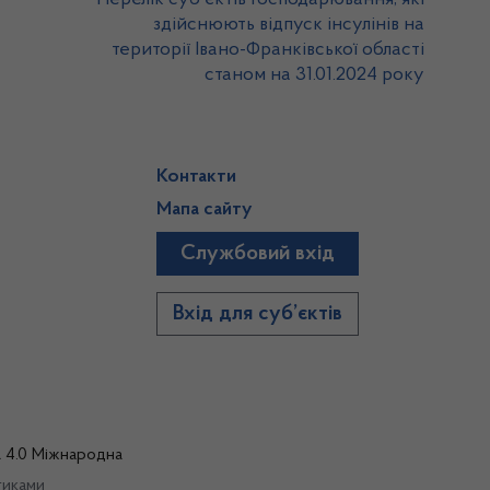
здійснюють відпуск інсулінів на
території Івано-Франківської області
станом на 31.01.2024 року
Контакти
Мапа сайту
Службовий вхід
)
Вхід для суб’єктів
а 4.0 Міжнародна
тиками