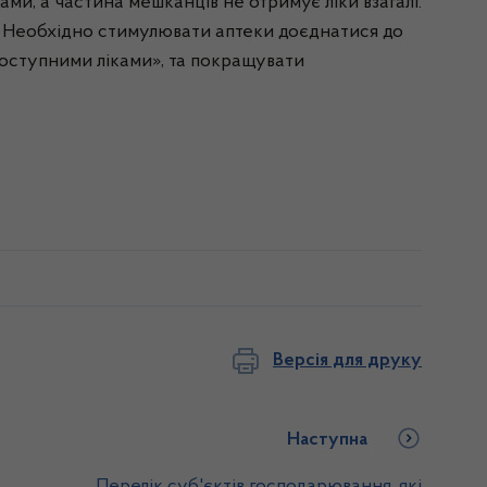
іками, а частина мешканців не отримує ліки взагалі.
. Необхідно стимулювати аптеки доєднатися до
Доступними ліками», та покращувати
Версія для друку
Наступна
Перелік суб'єктів господарювання, які