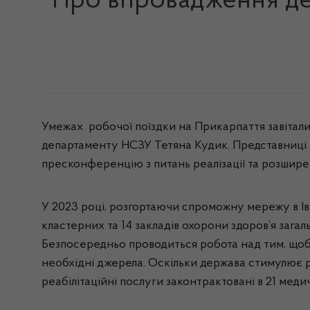
Про впровадження дер
Умежах робочої поїздки на Прикарпаття завітали
департаменту НСЗУ Тетяна Кудик. Представниці Н
пресконференцію з питань реалізації та розшире
У 2023 році, розгортаючи спроможну мережу в Іва
кластерних та 14 закладів охорони здоров’я зага
Безпосередньо проводиться робота над тим, щоби 
необхідні джерела. Оскільки держава стимулює р
реабілітаційні послуги законтрактовані в 21 меди