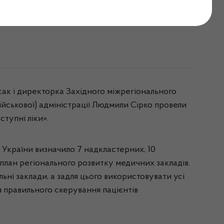
сації «Доступні ліки»
сак і директорка Західного міжрегіонального
йськової) адміністрації Людмили Сірко провели
тупні ліки».
 України визначило 7 надкластерних, 10
 план регіонального розвитку медичних закладів.
ні заклади, а задля цього використовувати усі
я правильного скерування пацієнтів