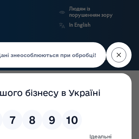
Людям із
порушенням зору
In English
Пошук
рес-центр
Контакти
Антикорупційний
ьких
Ринковий
Державні
портал
а
нагляд
реєстри
Держлікслужби