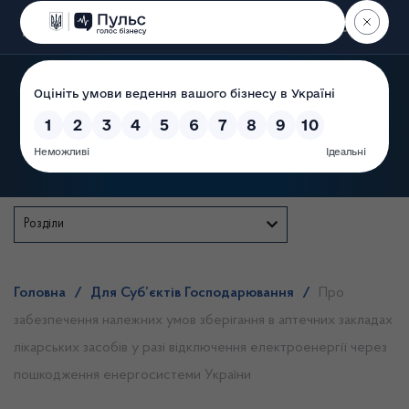
Пошук
Державна служба
Розділи
Головна
/
Для Суб’єктів Господарювання
/
Про
забезпечення належних умов зберігання в аптечних закладах
лікарських засобів у разі відключення електроенергії через
пошкодження енергосистеми України