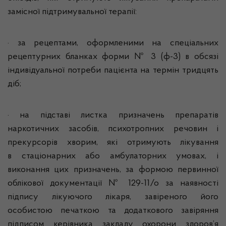
замісної підтримувальної терапії:
· за рецептами, оформленими на спеціальних
рецептурних бланках форми № 3 (ф-3) в обсязі
індивідуальної потреби пацієнта на термін тридцять
діб;
· на підставі листка призначень препаратів
наркотичних засобів, психотропних речовин і
прекурсорів хворим, які отримують лікування
в стаціонарних або амбулаторних умовах, і
виконання цих призначень, за формою первинної
облікової документації № 129-11/о за наявності
підпису лікуючого лікаря, завіреного його
особистою печаткою та додаткового завіряння
підписом керівника закладу охорони здоров’я