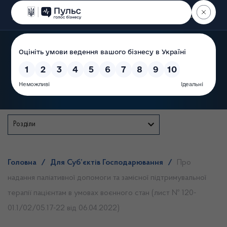
Пошук
Державна служба
Розділи
Головна
/
Для Суб’єктів Господарювання
/
Про
надання паліативної допомоги та замісної підтримувальної
терапії пацієнтам в умовах воєнного стан (лист № 120-
01.1/02/05.17-22 від 06.04.2022)