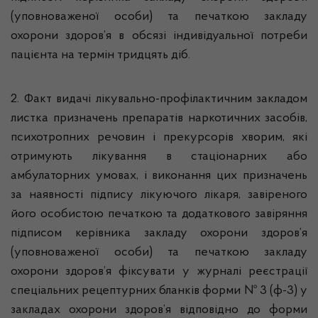
(уповноваженої особи) та печаткою закладу
охорони здоров’я в обсязі індивідуальної потреби
пацієнта на термін тридцять діб.
2. Факт видачі лікувально-профілактичним закладом
листка призначень препаратів наркотичних засобів,
психотропних речовин і прекурсорів хворим, які
отримують лікування в стаціонарних або
амбулаторних умовах, і виконання цих призначень
за наявності підпису лікуючого лікаря, завіреного
його особистою печаткою та додаткового завіряння
підписом керівника закладу охорони здоров’я
(уповноваженої особи) та печаткою закладу
охорони здоров’я фіксувати у журналі реєстрації
спеціальних рецептурних бланків форми № 3 (ф-3) у
закладах охорони здоров’я відповідно до форми