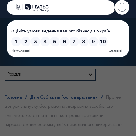
Пошук
Державна служба
Розділи
Головна
/
Для Суб’єктів Господарювання
/
Про не
допуск відпуску без рецепта лікарських засобів, що
вміщують кодеїн та інші підконтрольні речовини
наркозалежним особам для їх немедичного використання