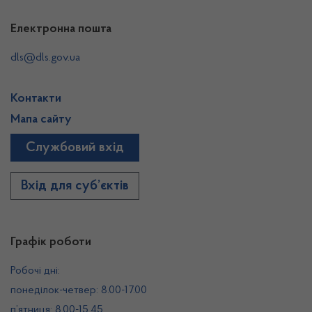
Електронна пошта
dls@dls.gov.ua
Контакти
Мапа сайту
Службовий вхід
Вхід для суб’єктів
Графік роботи
Робочі дні:
понеділок-четвер: 8.00-17.00
п’ятниця: 8.00-15.45