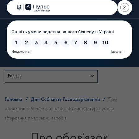
Пошук
Державна служба
Розділи
Головна
/
Для Суб’єктів Господарювання
/
Про
обов’язок забезпечити належні температурні умови
зберігання лікарських засобів
Про обов’язок