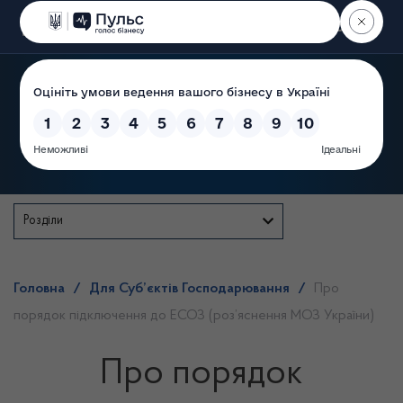
Пошук
Державна служба
Розділи
Головна
/
Для Суб’єктів Господарювання
/
Про
порядок підключення до ЕСОЗ (роз’яснення МОЗ України)
Про порядок