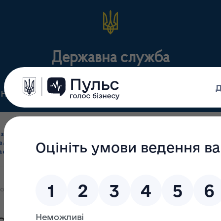
Державна служба
Нормативні документи
Для громадськості
П
Ліцензування
здрібна торгівля
Державний
виробництва лікарс
засобами, імпорт
нагляд
засобів, крові т
асобів (крім АФІ)
(контроль)
сертифікація
орення необхідних умов для вільного доступу осіб з інвалідніст