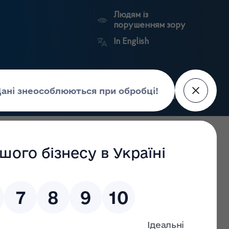
Людям із
порушенням зору
In English
Пошук
рес-центр
Контакти
Антикорупційний
ьких
Ринковий
Державні
портал
а
нагляд
реєстри
Держлікслужби
ю та інших маломобільних груп населення