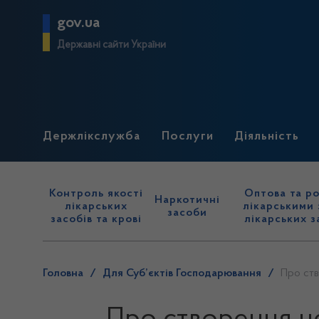
gov.ua
Державні сайти України
Держлікслужба
Послуги
Діяльність
Контроль якості
Оптова та ро
Наркотичні
лікарських
лікарськими 
засоби
засобів та крові
лікарських з
Головна
/
Для Суб’єктів Господарювання
/
Про ств