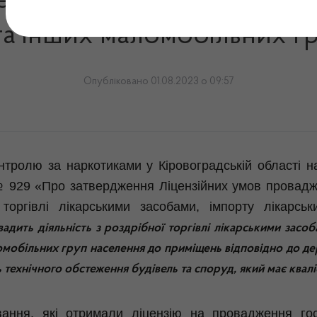
обхідних умов для вільно
 та інших маломобільних г
Опубліковано 01.08.2023 о 09:57
нтролю за наркотиками у Кіровоградській області н
 № 929 «Про затвердження Ліцензійних умов провадж
ї торгівлі лікарськими засобами, імпорту лікарсь
вадить діяльність з роздрібної торгівлі лікарськими зас
ломобільних груп населення до приміщень відповідно до де
технічного обстеження будівель та споруд, який має квалі
ання, які отримали ліцензію на провадження госп