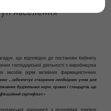
го доступу осіб з
руп населення
агадує, що відповідно до постанови Кабінету
ення господарської діяльності з виробництва
ких засобів (крім активних фармацевтичних
обами: …забезпечує створення необхідних умов для
ржавних будівельних норм, правил і стандартів, що
фікаційний сертифікат.»
одарської діяльності з роздрібної торгівлі