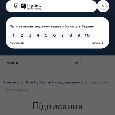
Пошук
Державна служба
Розділи
Головна
/
Для Суб’єктів Господарювання
/
Підписання
Меморандуму
Підписання