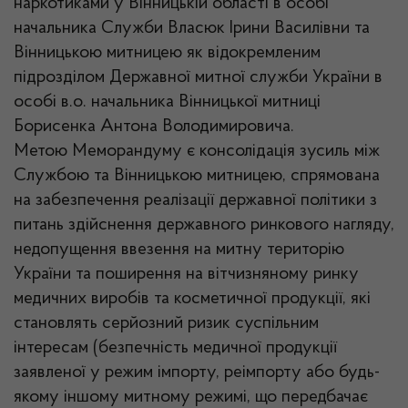
наркотиками у Вінницькій області в особі
начальника Служби Власюк Ірини Василівни та
Вінницькою митницею як відокремленим
підрозділом Державної митної служби України в
особі в.о. начальника Вінницької митниці
Борисенка Антона Володимировича.
Метою Меморандуму є консолідація зусиль між
Службою та Вінницькою митницею, спрямована
на забезпечення реалізації державної політики з
питань здійснення державного ринкового нагляду,
недопущення ввезення на митну територію
України та поширення на вітчизняному ринку
медичних виробів та косметичної продукції, які
становлять серйозний ризик суспільним
інтересам (безпечність медичної продукції
заявленої у режим імпорту, реімпорту або будь-
якому іншому митному режимі, що передбачає