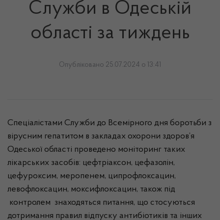
Служби в Одеській
області за тиждень
Опубліковано 25.07.2024 о 13:41
Спеціалістами Служби до Всемірного дня боротьби з
вірусним гепатитом в закладах охорони здоров’я
Одеської області проведено моніторинг таких
лікарських засобів: цефтріаксон, цефазолін,
цефуроксим, меропенем, ципрофлоксацин,
левофлоксацин, моксифлоксацин, також під
контролем знаходяться питання, що стосуються
дотримання правил відпуску антибіотиків та інших