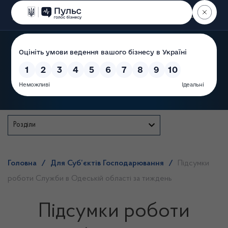
Пошук
Державна служба
Розділи
Головна
/
Для Суб’єктів Господарювання
/
Підсумки
роботи Служби в Одеській області за тиждень
Підсумки роботи