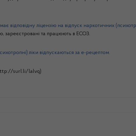
а має відповідну ліцензію на відпуск наркотичних (психот
ію, зареєстровані та працюють в ЕСОЗ.
психотропні) ліки відпускаються за е-рецептом.
p://surl.li/lalvq)