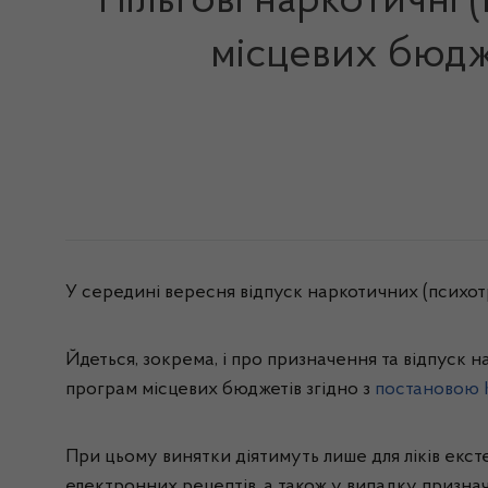
Пільгові наркотичні 
місцевих бюдж
У середині вересня відпуск наркотичних (психот
Йдеться, зокрема, і про призначення та відпуск 
програм місцевих бюджетів згідно з
постановою К
При цьому винятки діятимуть лише для ліків екс
електронних рецептів, а також у випадку признач