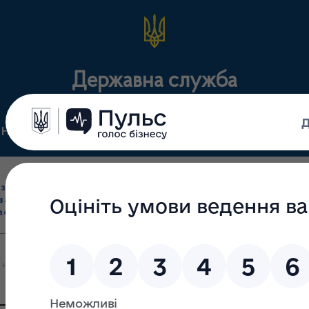
Державна служба
Нормативні документи
Для громадськості
П
Ліцензування
здрібна торгівля
Державний
виробництва лікарс
засобами, імпорт
нагляд
засобів, крові т
асобів (крім АФІ)
(контроль)
сертифікація
і наркотичні (психотропні) лікарські засоби в межах програм міс