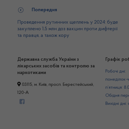
Попередня
Проведення рутинних щеплень у 2024: буде
закуплено 1,5 млн доз вакцин проти дифтерії
та правця, а також кору
Державна служба України з
Графік ро
лікарських засобів та контролю за
Робочі дні:
наркотиками
понеділок-ч
03115, м. Київ, просп. Берестейський,
п’ятниця: 8.
120-А
Обідня пере
Вихідні дні: