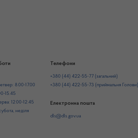
боти
Телефони
+380 (44) 422-55-77 (загальний)
етвер: 8.00-17.00
+380 (44) 422-55-73 (приймальня Голови
00-15.45
рва: 12.00-12.45
Електронна пошта
 субота, неділя
dls@dls.gov.ua