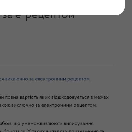
асоби в межах програм
 за е-рецептом
ся виключно за електронним рецептом
.
чи повна вартість яких відшкодовується в межах
 також виключно за електронним рецептом.
х збоїв, що унеможливлюють виписування
 бойові дії. У таких випадках призначення та