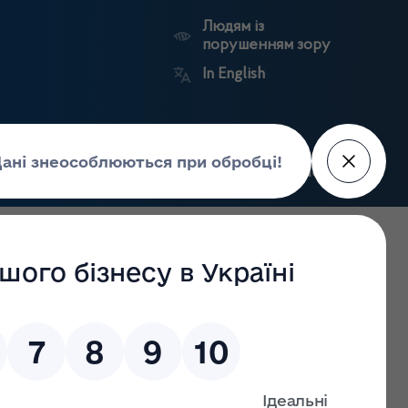
Людям із
порушенням зору
In English
Пошук
рес-центр
Контакти
Антикорупційний
ьких
Ринковий
Державні
портал
а
нагляд
реєстри
Держлікслужби
цевих бюджетів почнуть відпускатися за е-рецептом