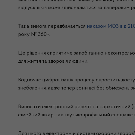
відпуск ліків може здійснюватися за паперовим р
Така вимога передбачається
наказом МОЗ від 21.
року № 360».
Це рішення сприятиме запобіганню неконтрольов
для життя та здоров’я людини.
Водночас цифровізація процесу спростить доступ
знеболення, адже тепер вони всі без обмежень з
Виписати електронний рецепт на наркотичний (пси
сімейний лікар, так і вузькопрофільний спеціаліст
Для цього в електронній системі охорони здоровʼ