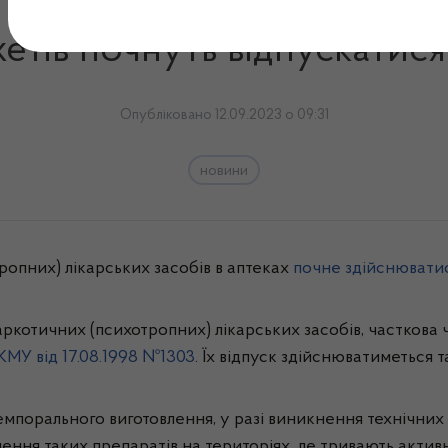
(психотропні) лікарські з
етів почнуть відпускатися
Опубліковано 12.09.2023 о 09:31
новини
ропних) лікарських засобів в аптеках
почне здійснювати
наркотичних (психотропних) лікарських засобів, часткова 
МУ від 17.08.1998 №1303
. Їх відпуск здійснюватиметься
темпорального виготовлення, у разі виникнення технічни
ення таких препаратів на територіях, де тривають активні