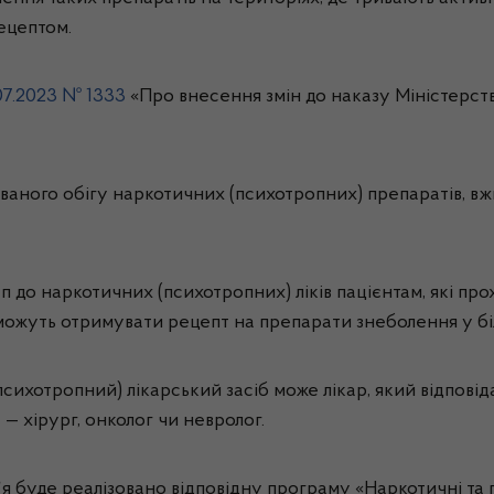
ецептом.
07.2023 № 1333
«Про внесення змін до наказу Міністерств
аного обігу наркотичних (психотропних) препаратів, вж
 до наркотичних (психотропних) ліків пацієнтам, які про
можуть отримувати рецепт на препарати знеболення у бі
хотропний) лікарський засіб може лікар, який відповіда
 — хірург, онколог чи невролог.
я буде реалізовано відповідну програму «Наркотичні та 