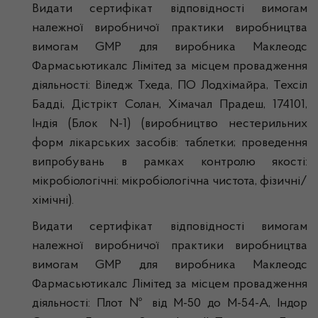
Видати сертифікат відповідності вимогам
належної виробничої практики виробництва
вимогам GMP для виробника Маклеодс
Фармасьютикалс Лімітед за місцем провадження
діяльності: Віледж Тхеда, ПО Лодхімайра, Техсіл
Бадді, Дістрікт Солан, Хімачал Прадеш, 174101,
Індія (Блок N-1) (виробництво нестерильних
форм лікарських засобів: таблетки; проведення
випробувань в рамках контролю якості:
мікробіологічні: мікробіологічна чистота, фізичні/
хімічні).
Видати сертифікат відповідності вимогам
належної виробничої практики виробництва
вимогам GMP для виробника Маклеодс
Фармасьютикалс Лімітед за місцем провадження
діяльності: Плот № від М-50 до M-54-А, Індор