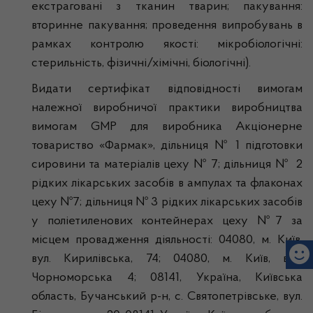
екстраговані з тканин тварин; пакування:
вторинне пакування; проведення випробувань в
рамках контролю якості: мікробіологічні:
стерильність, фізичні/хімічні, біологічні).
Видати сертифікат відповідності вимогам
належної виробничої практики виробництва
вимогам GMP для виробника Акціонерне
товариство «Фармак», дільниця № 1 підготовки
сировини та матеріалів цеху № 7; дільниця № 2
рідких лікарських засобів в ампулах та флаконах
цеху №7; дільниця № 3 рідких лікарських засобів
у поліетиленових контейнерах цеху №7 за
місцем провадження діяльності: 04080, м. Київ,
вул. Кирилівська, 74; 04080, м. Київ, вул.
Чорноморська 4; 08141, Україна, Київська
область, Бучанський р-н, с. Святопетрівське, вул.