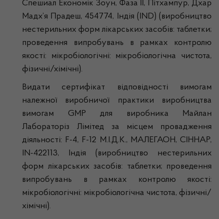
Спешиал Економік Зоун, Фаза II, Пітхампур, Дхар
Мадх’я Прадеш, 454774, Індія (IND) (виробництво
нестерильних форм лікарських засобів: таблетки;
проведення випробувань в рамках контролю
якості: мікробіологічні: мікробіологічна чистота,
фізичні/хімічні).
Видати сертифікат відповідності вимогам
належної виробничої практики виробництва
вимогам GMP для виробника Майлан
Лабораторіз Лімітед за місцем провадження
діяльності: F-4, F-12 М.І.Д.К., МАЛЕГАОН, СІННАР,
IN-422113, Індія (виробництво нестерильних
форм лікарських засобів: таблетки; проведення
випробувань в рамках контролю якості:
мікробіологічні: мікробіологічна чистота, фізичні/
хімічні).