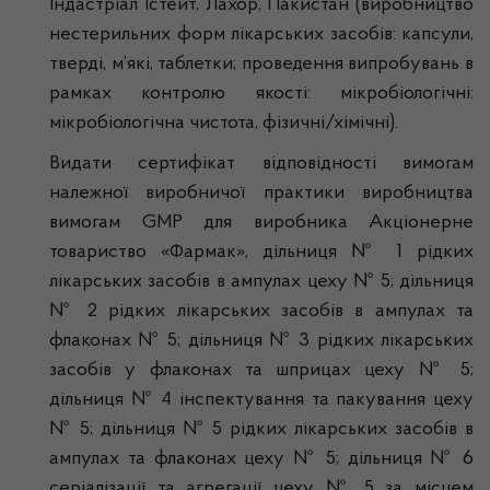
Індастріал Істейт, Лахор, Пакистан (виробництво
нестерильних форм лікарських засобів: капсули,
тверді, м’які, таблетки; проведення випробувань в
рамках контролю якості: мікробіологічні:
мікробіологічна чистота, фізичні/хімічні).
Видати сертифікат відповідності вимогам
належної виробничої практики виробництва
вимогам GMP для виробника Акціонерне
товариство «Фармак», дільниця № 1 рідких
лікарських засобів в ампулах цеху № 5; дільниця
№ 2 рідких лікарських засобів в ампулах та
флаконах № 5; дільниця № 3 рідких лікарських
засобів у флаконах та шприцах цеху № 5;
дільниця № 4 інспектування та пакування цеху
№ 5; дільниця № 5 рідких лікарських засобів в
ампулах та флаконах цеху № 5; дільниця № 6
серіалізації та агрегації цеху № 5 за місцем