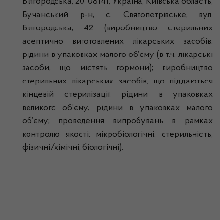
Білгородська, 20; 08141, Україна, Київська область,
Бучанський р-н, с. Святопетрівське, вул.
Білгородська, 42 (виробництво стерильних
асептично виготовлених лікарських засобів:
рідини в упаковках малого об’єму (в т.ч. лікарські
засоби, що містять гормони); виробництво
стерильних лікарських засобів, що піддаються
кінцевій стерилізації: рідини в упаковках
великого об’єму, рідини в упаковках малого
об’єму; проведення випробувань в рамках
контролю якості: мікробіологічні: стерильність,
фізичні/хімічні, біологічні).