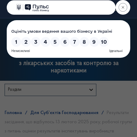
Пошук
Державна служба України
з лікарських засобів та контролю за
наркотиками
Розділи
Головна
/
Для Суб’єктів Господарювання
/
Результати
засідання, що відбулось 13 лютого 2025 року, робочої групи
з питань оцінки результатів інспектувань виробництв