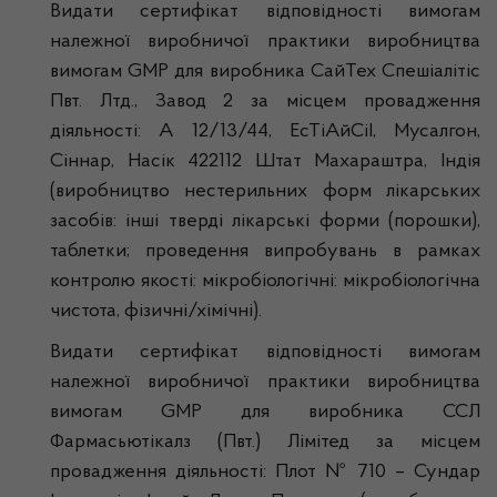
Видати сертифікат відповідності вимогам
належної виробничої практики виробництва
вимогам GMP для виробника СайТех Спешіалітіс
Пвт. Лтд., Завод 2 за місцем провадження
діяльності: А 12/13/44, ЕсТіАйСіІ, Мусалгон,
Сіннар, Насік 422112 Штат Махараштра, Індія
(виробництво нестерильних форм лікарських
засобів: інші тверді лікарські форми (порошки),
таблетки; проведення випробувань в рамках
контролю якості: мікробіологічні: мікробіологічна
чистота, фізичні/хімічні).
Видати сертифікат відповідності вимогам
належної виробничої практики виробництва
вимогам GMP для виробника ССЛ
Фармасьютікалз (Пвт.) Лімітед за місцем
провадження діяльності: Плот № 710 – Сундар