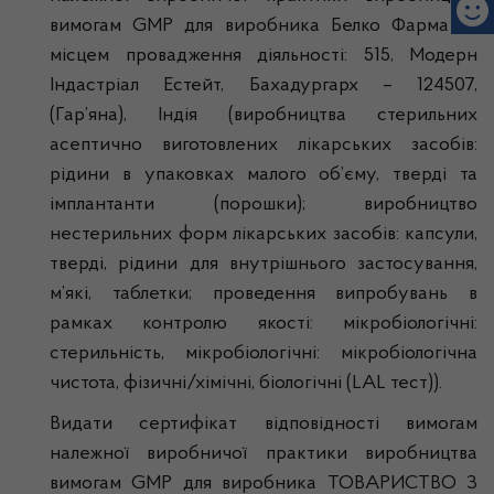
вимогам GMP для виробника Белко Фарма за
місцем провадження діяльності: 515, Модерн
Індастріал Естейт, Бахадургарх – 124507,
(Гар’яна), Індія (виробництва стерильних
асептично виготовлених лікарських засобів:
рідини в упаковках малого об’єму, тверді та
імплантанти (порошки); виробництво
нестерильних форм лікарських засобів: капсули,
тверді, рідини для внутрішнього застосування,
м’які, таблетки; проведення випробувань в
рамках контролю якості: мікробіологічні:
стерильність, мікробіологічні: мікробіологічна
чистота, фізичні/хімічні, біологічні (LAL тест)).
Видати сертифікат відповідності вимогам
належної виробничої практики виробництва
вимогам GMP для виробника ТОВАРИСТВО З