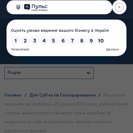
Пошук
Державна служба
Розділи
Головна
/
Для Суб’єктів Господарювання
/
Результати
засідання, що відбулось 25 грудня 2023 року, робочої групи
з питань оцінки результатів інспектувань виробництв
лікарських засобів на відповідність вимогам належної
виробничої практики