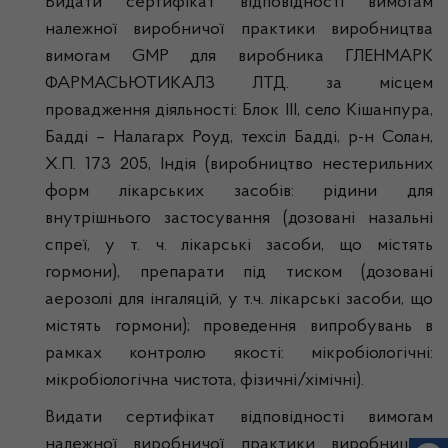
Видати сертифікат відповідності вимогам
належної виробничої практики виробництва
вимогам GMP для виробника ГЛЕНМАРК
ФАРМАСЬЮТИКАЛЗ ЛТД. за місцем
провадження діяльності: Блок ІІІ, село Кішанпура,
Бадді – Налагарх Роуд, техсіл Бадді, р-н Солан,
Х.П. 173 205, Індія (виробництво нестерильних
форм лікарських засобів: рідини для
внутрішнього застосування (дозовані назальні
спреї, у т. ч. лікарські засоби, що містять
гормони), препарати під тиском (дозовані
аерозолі для інгаляцій, у т.ч. лікарські засоби, що
містять гормони); проведення випробувань в
рамках контролю якості: мікробіологічні:
мікробіологічна чистота, фізичні/хімічні).
Видати сертифікат відповідності вимогам
належної виробничої практики виробництва