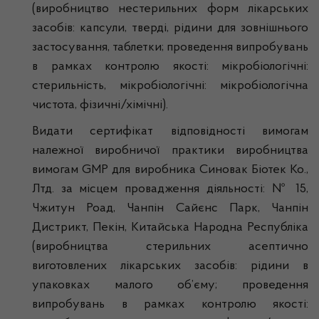
(виробництво нестерильних форм лікарських
засобів: капсули, тверді, рідини для зовнішнього
застосування, таблетки; проведення випробувань
в рамках контролю якості: мікробіологічні:
стерильність, мікробіологічні: мікробіологічна
чистота, фізичні/хімічні).
Видати сертифікат відповідності вимогам
належної виробничої практики виробництва
вимогам GMP для виробника Синовак Біотек Ко.,
Лтд. за місцем провадження діяльності: № 15,
Чжитун Роад, Чанпін Сайєнс Парк, Чанпін
Дистрикт, Пекін, Китайська Народна Республіка
(виробництва стерильних асептично
виготовлених лікарських засобів: рідини в
упаковках малого об’єму; проведення
випробувань в рамках контролю якості: