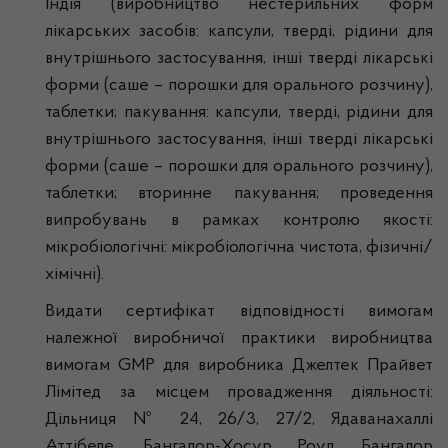
Індія (виробництво нестерильних форм
лікарських засобів: капсули, тверді, рідини для
внутрішнього застосування, інші тверді лікарські
форми (саше – порошки для орального розчину),
таблетки; пакування: капсули, тверді, рідини для
внутрішнього застосування, інші тверді лікарські
форми (саше – порошки для орального розчину),
таблетки; вторинне пакування; проведення
випробувань в рамках контролю якості:
мікробіологічні: мікробіологічна чистота, фізичні/
хімічні).
Видати сертифікат відповідності вимогам
належної виробничої практики виробництва
вимогам GMP для виробника Джелтек Прайвет
Лімітед за місцем провадження діяльності:
Дільниця № 24, 26/3, 27/2, Ядаванахаллі
Аттібеле, Бангалор-Хосур Роуд Бангалор