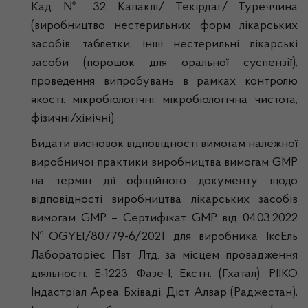
Кад. № 32, Капаклі/ Текірдаг/ Туреччина
(виробництво нестерильних форм лікарських
засобів: таблетки, інші нестерильні лікарські
засоби (порошок для оральної суспензії);
проведення випробувань в рамках контролю
якості: мікробіологічні: мікробіологічна чистота,
фізичні/хімічні).
Видати висновок відповідності вимогам належної
виробничої практики виробництва вимогам GMP
на термін дії офіційного документу щодо
відповідності виробництва лікарських засобів
вимогам GMP – Сертифікат GMP від 04.03.2022
№OGYEI/80779-6/2021 для виробника ІксЕль
Лабораторіес Пвт. Лтд. за місцем провадження
діяльності: Е-1223, Фазе-І, Екстн. (Гхатал), РІІКО
Індастріал Ареа, Бхіваді, Діст. Алвар (Раджестан),