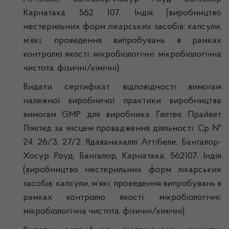
Карнатака 562 107, Індія (виробництво
нестерильних форм лікарських засобів: капсули,
м’які; проведення випробувань в рамках
контролю якості: мікробіологічні: мікробіологічна
чистота, фізичні/хімічні).
Видати сертифікат відповідності вимогам
належної виробничої практики виробництва
вимогам GMP для виробника Гелтек Прайвет
Лімітед за місцем провадження діяльності: Ср №
24, 26/3, 27/2, Ядаванахаллі Аттібеле, Бангалор-
Хосур Роуд, Бангалор, Карнатака, 562107, Індія
(виробництво нестерильних форм лікарських
засобів: капсули, м’які; проведення випробувань в
рамках контролю якості: мікробіологічні:
мікробіологічна чистота, фізичні/хімічні).