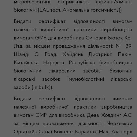
мікробіологічні: стерильність, фізичні/хімічні,
біологічні (LAL тест, Аномальна токсичність)).
Видати сертифікат відповідності вимогам
належної виробничої практики виробництва
вимогам GMP для виробника Синовак Біотек Ко.,
Лтд. за місцем провадження діяльності: № 39,
Шанді Сі Роад, Хайдянь Дистрикт, Пекін,
Китайська Народна Республіка (виробництво
біологічних лікарських засобів: біологічні
лікарські засоби: імунобіологічні лікарські
засоби (in bulk)).
Видати сертифікат відповідності вимогам
належної виробничої практики виробництва
вимогам GMP для виробника Дева Холдинг А.С.
за місцем провадження діяльності: Черкезкой
Органайз Санаї Болгесе Караагак Мах. Ататюрк