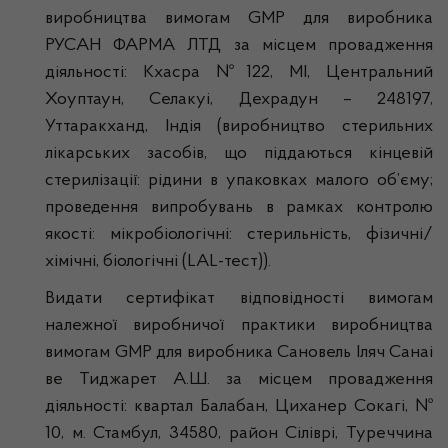
виробництва вимогам GMP для виробника
РУСАН ФАРМА ЛТД за місцем провадження
діяльності: Кхасра №122, МІ, Центральний
Хоуптаун, Селакуі, Дехрадун – 248197,
Уттаракханд, Індія (виробництво стерильних
лікарських засобів, що піддаються кінцевій
стерилізації: рідини в упаковках малого об’єму;
проведення випробувань в рамках контролю
якості: мікробіологічні: стерильність, фізичні/
хімічні, біологічні (LAL-тест)).
Видати сертифікат відповідності вимогам
належної виробничої практики виробництва
вимогам GMP для виробника Сановель Іляч Санаі
ве Тиджарет А.Ш. за місцем провадження
діяльності: квартал Балабан, Циханер Сокагі, №
10, м. Стамбул, 34580, район Сіліврі, Туреччина